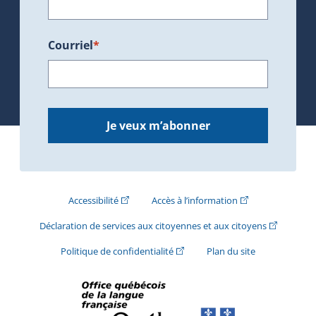
Courriel
*
Je veux m’abonner
(Cet hyperlien externe s'ouvrira dans une nouve
(Cet hyperlien exte
Accessibilité
Accès à l’information
(Cet hyperli
Déclaration de services aux citoyennes et aux citoyens
(Cet hyperlien externe s'ouvrira d
Politique de confidentialité
Plan du site