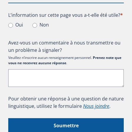
L’information sur cette page vous a-t-elle été utile?
L’information sur cette page vous a-t-elle été utile?
*
Oui
Non
Avez-vous un commentaire à nous transmettre ou
un problème à signaler?
Veuillez n’inscrire aucun renseignement personnel.
Prenez note que
vous ne recevrez aucune réponse
.
Pour obtenir une réponse à une question de nature
linguistique, utilisez le formulaire
Nous joindre
.
Soumettre