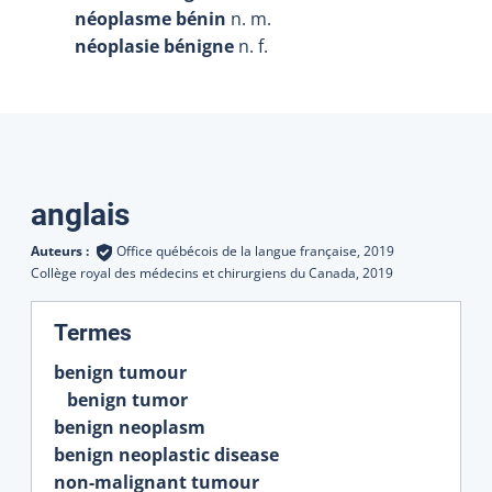
néoplasme bénin
n. m.
néoplasie bénigne
n. f.
Traductions
anglais
Auteurs :
Office québécois de la langue française,
2019
Collège royal des médecins et chirurgiens du Canada,
2019
:
Termes
benign tumour
benign tumor
benign neoplasm
benign neoplastic disease
non-malignant tumour