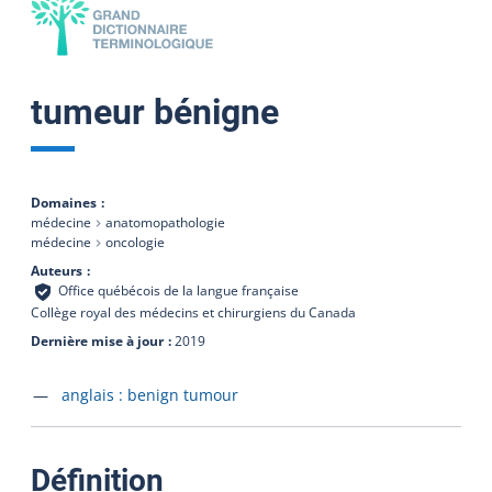
tumeur bénigne
Domaines
médecine
anatomopathologie
médecine
oncologie
Auteurs
Office québécois de la langue française
Collège royal des médecins et chirurgiens du Canada
Dernière mise à jour
2019
Accéder à la fiche en
anglais :
benign tumour
:
Définition