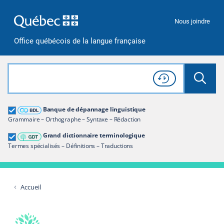
Passer à la recherche
Passer au contenu
Passer à la navigation
Nous joindre
Office québécois de la langue française
Rechercher dans tout le site
Lancer 
Consulter l'
Historique
de recherche
Grand dictionnaire terminologique
Banque de dépannage linguistique
Restreindre aux termes
Grammaire – Orthographe – Syntaxe – Rédaction
Grand dictionnaire terminologique
Termes spécialisés – Définitions – Traductions
Accueil