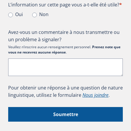
L’information sur cette page vous a-t-elle été utile?
L’information sur cette page vous a-t-elle été utile?
*
Oui
Non
Avez-vous un commentaire à nous transmettre ou
un problème à signaler?
Veuillez n’inscrire aucun renseignement personnel.
Prenez note que
vous ne recevrez aucune réponse
.
Pour obtenir une réponse à une question de nature
linguistique, utilisez le formulaire
Nous joindre
.
Soumettre