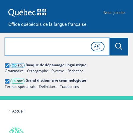
Passer à la recherche
Passer au contenu
Passer à la navigation
Nous joindre
Office québécois de la langue française
Rechercher dans tout le site
Lancer 
Consulter l'
Historique
de recherche
Grand dictionnaire terminologique
Banque de dépannage linguistique
Restreindre aux termes
Grammaire – Orthographe – Syntaxe – Rédaction
Grand dictionnaire terminologique
Termes spécialisés – Définitions – Traductions
Accueil