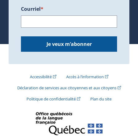
Courriel
*
Je veux m’abonner
(Cet hyperlien externe s'ouvrira dans une nouve
(Cet hyperlien exte
Accessibilité
Accès à l’information
(Cet hyperli
Déclaration de services aux citoyennes et aux citoyens
(Cet hyperlien externe s'ouvrira d
Politique de confidentialité
Plan du site