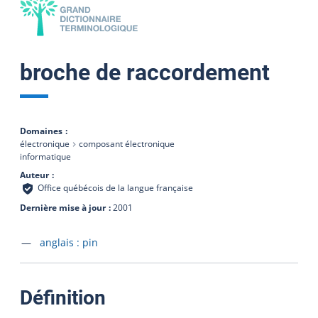
broche de raccordement
Domaines
électronique
composant électronique
informatique
Auteur
Office québécois de la langue française
Dernière mise à jour
2001
Accéder à la fiche en
anglais :
pin
:
Définition