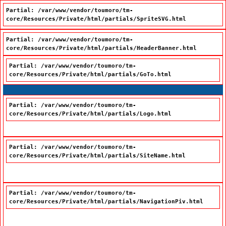
Partial: /var/www/vendor/toumoro/tm-
core/Resources/Private/html/partials/SpriteSVG.html
Partial: /var/www/vendor/toumoro/tm-
core/Resources/Private/html/partials/HeaderBanner.html
Partial: /var/www/vendor/toumoro/tm-
core/Resources/Private/html/partials/GoTo.html
Passer à la recherche
Passer au contenu
Passer à la navigation
Partial: /var/www/vendor/toumoro/tm-
core/Resources/Private/html/partials/Logo.html
Partial: /var/www/vendor/toumoro/tm-
core/Resources/Private/html/partials/SiteName.html
Office québécois de la langue française
Partial: /var/www/vendor/toumoro/tm-
core/Resources/Private/html/partials/NavigationPiv.html
Nous joindre