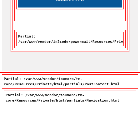
Partial:
/var/www/vendor/in2code/powermail/Resources/Private/Par
Partial: /var/www/vendor/toumoro/tm-
core/Resources/Private/html/partials/PostContent.html
Partial: /var/www/vendor/toumoro/tm-
core/Resources/Private/html/partials/Navigation.html
Navigation principale
À propos de la Vitrine linguistique
(Cet hyperlien externe s'
Capsule vidéo sur la Vitrine linguistique
Foire aux questions