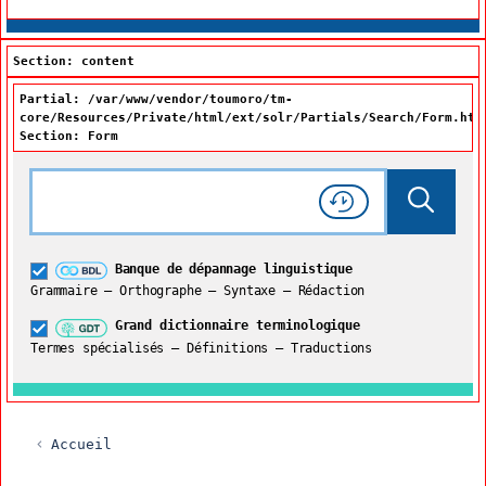
Section: content
Partial: /var/www/vendor/toumoro/tm-
core/Resources/Private/html/ext/solr/Partials/Search/Form.htm
Section: Form
Rechercher dans tout le site
Lancer 
Consulter l'
Historique
de recherche
Grand dictionnaire terminologique
Banque de dépannage linguistique
Restreindre aux termes
Grammaire – Orthographe – Syntaxe – Rédaction
Grand dictionnaire terminologique
Termes spécialisés – Définitions – Traductions
Accueil