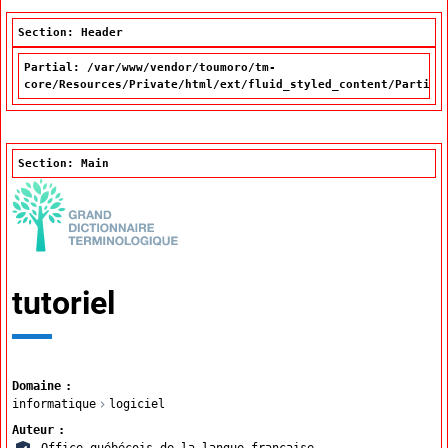
Section: Header
Partial: /var/www/vendor/toumoro/tm-
core/Resources/Private/html/ext/fluid_styled_content/Partial
Section: Main
tutoriel
Domaine
informatique
logiciel
Auteur
Office québécois de la langue française