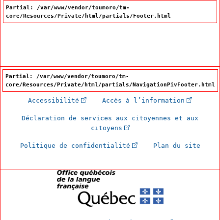
Partial: /var/www/vendor/toumoro/tm-
core/Resources/Private/html/partials/Footer.html
Partial: /var/www/vendor/toumoro/tm-
core/Resources/Private/html/partials/NavigationPivFooter.html
(Cet hyperlien externe s'ouvrira dan
(Cet hype
Accessibilité
Accès à l’information
Déclaration de services aux citoyennes et aux
(Cet hyperlien externe s'
citoyens
(Cet hyperlien externe 
Politique de confidentialité
Plan du site