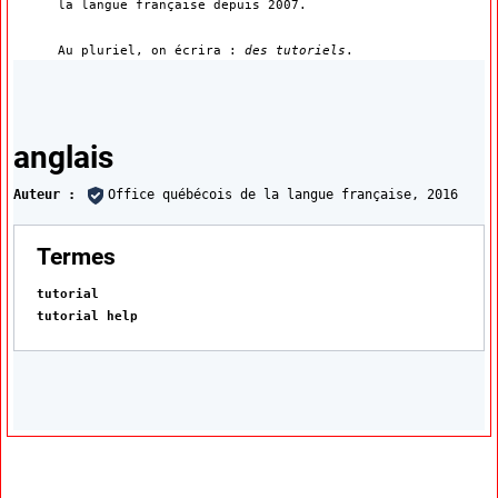
la langue française depuis 2007.
Au pluriel, on écrira :
des tutoriels
.
Traductions
anglais
Auteur :
Office québécois de la langue française,
2016
:
Termes
tutorial
tutorial help