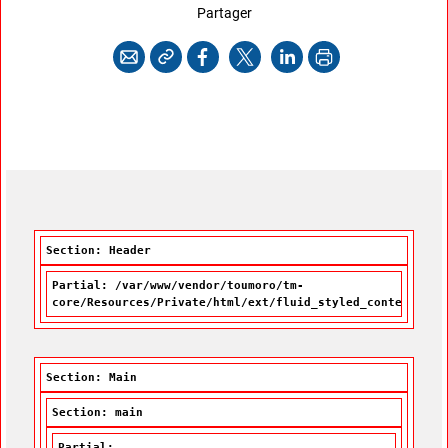
cette page
Partager
Copier l'adresse
Imprimer
Courriel
Facebook
X
LinkedIn
Section: Header
Partial: /var/www/vendor/toumoro/tm-
core/Resources/Private/html/ext/fluid_styled_content/Par
Section: Main
Section: main
Partial: