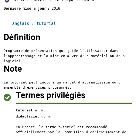
Dernière mise à jour
2016
Accéder à la fiche en
anglais :
tutorial
:
Définition
Programme de présentation qui guide l'utilisateur dans
l'apprentissage et la mise en œuvre d'un matériel ou d'un
logiciel.
:
Note
Le tutoriel peut inclure un manuel d'apprentissage ou un
ensemble d'exercices programmés.
:
Termes privilégiés
tutoriel
n. m.
didacticiel
n. m.
En France, le terme
tutoriel
est recommandé
officiellement par la Commission d'enrichissement de