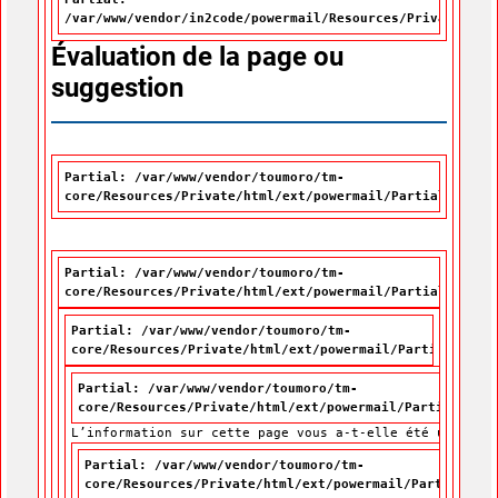
/var/www/vendor/in2code/powermail/Resources/Private/Par
Évaluation de la page ou
suggestion
Partial: /var/www/vendor/toumoro/tm-
core/Resources/Private/html/ext/powermail/Partials/Misc
Partial: /var/www/vendor/toumoro/tm-
core/Resources/Private/html/ext/powermail/Partials/Form
Partial: /var/www/vendor/toumoro/tm-
core/Resources/Private/html/ext/powermail/Partials/For
Partial: /var/www/vendor/toumoro/tm-
core/Resources/Private/html/ext/powermail/Partials/For
L’information sur cette page vous a-t-elle été utile?
L’information sur cette page vous a-t-elle été utile?
*
Partial: /var/www/vendor/toumoro/tm-
core/Resources/Private/html/ext/powermail/Partials/Fo