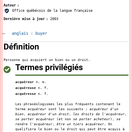
Auteur
Office québécois de la langue française
Dernière mise à jour
2003
Accéder à la fiche en
anglais :
buyer
:
Définition
Personne qui acquiert un bien ou un droit.
:
Termes privilégiés
acquéreur
n. m.
acquéreuse
n. f.
acquéresse
n. f.
Les phraséologismes les plus fréquents contenant le
terme
acquéreur
sont les suivants :
acquéreur d'un
bien
,
acquéreur d'un droit
,
les droits de l'acquéreur
,
se porter acquéreur
(et non
se porter acheteur
),
se
rendre l'acquéreur
,
être un tiers acquéreur
. On
qualifiera le bien ou le droit qui peut être acquis à