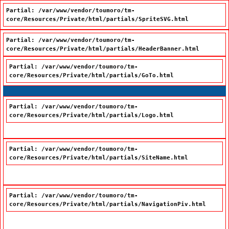
Partial: /var/www/vendor/toumoro/tm-
core/Resources/Private/html/partials/SpriteSVG.html
Partial: /var/www/vendor/toumoro/tm-
core/Resources/Private/html/partials/HeaderBanner.html
Partial: /var/www/vendor/toumoro/tm-
core/Resources/Private/html/partials/GoTo.html
Passer à la recherche
Passer au contenu
Passer à la navigation
Partial: /var/www/vendor/toumoro/tm-
core/Resources/Private/html/partials/Logo.html
Partial: /var/www/vendor/toumoro/tm-
core/Resources/Private/html/partials/SiteName.html
Office québécois de la langue française
Partial: /var/www/vendor/toumoro/tm-
core/Resources/Private/html/partials/NavigationPiv.html
Nous joindre