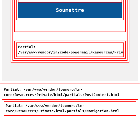
Soumettre
Partial:
/var/www/vendor/in2code/powermail/Resources/Private/Par
Partial: /var/www/vendor/toumoro/tm-
core/Resources/Private/html/partials/PostContent.html
Partial: /var/www/vendor/toumoro/tm-
core/Resources/Private/html/partials/Navigation.html
Navigation principale
À propos de la Vitrine linguistique