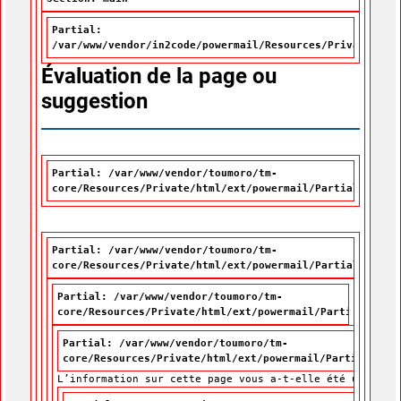
Partial:
/var/www/vendor/in2code/powermail/Resources/Private/Par
Évaluation de la page ou
suggestion
Partial: /var/www/vendor/toumoro/tm-
core/Resources/Private/html/ext/powermail/Partials/Misc
Partial: /var/www/vendor/toumoro/tm-
core/Resources/Private/html/ext/powermail/Partials/Form
Partial: /var/www/vendor/toumoro/tm-
core/Resources/Private/html/ext/powermail/Partials/For
Partial: /var/www/vendor/toumoro/tm-
core/Resources/Private/html/ext/powermail/Partials/For
L’information sur cette page vous a-t-elle été utile?
L’information sur cette page vous a-t-elle été utile?
*