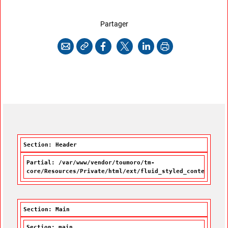
cette page
Partager
Copier l'adresse
Imprimer
Courriel
Facebook
X
LinkedIn
Section: Header
Partial: /var/www/vendor/toumoro/tm-
core/Resources/Private/html/ext/fluid_styled_content/Par
Section: Main
Section: main