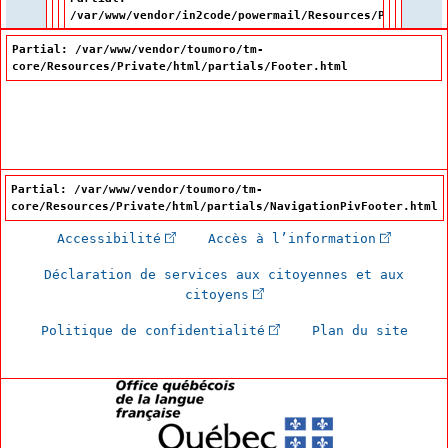
/var/www/vendor/in2code/powermail/Resources/Private/Pa
Partial: /var/www/vendor/toumoro/tm-
core/Resources/Private/html/partials/Footer.html
Partial: /var/www/vendor/toumoro/tm-
core/Resources/Private/html/partials/NavigationPivFooter.html
(Cet hyperlien externe s'ouvrira dan
(Cet hype
Accessibilité
Accès à l’information
Déclaration de services aux citoyennes et aux
(Cet hyperlien externe s'
citoyens
(Cet hyperlien externe 
Politique de confidentialité
Plan du site