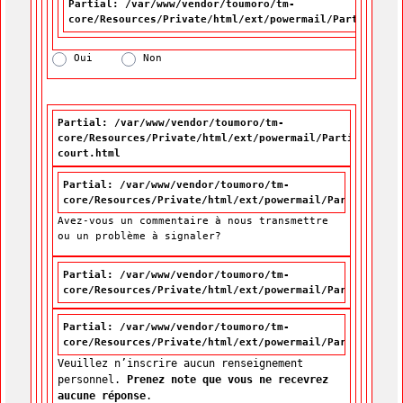
Partial: /var/www/vendor/toumoro/tm-
core/Resources/Private/html/ext/powermail/Partials/Fo
Oui
Non
Partial: /var/www/vendor/toumoro/tm-
core/Resources/Private/html/ext/powermail/Partials/For
court.html
Partial: /var/www/vendor/toumoro/tm-
core/Resources/Private/html/ext/powermail/Partials/For
Avez-vous un commentaire à nous transmettre
ou un problème à signaler?
Partial: /var/www/vendor/toumoro/tm-
core/Resources/Private/html/ext/powermail/Partials/For
Partial: /var/www/vendor/toumoro/tm-
core/Resources/Private/html/ext/powermail/Partials/For
Veuillez n’inscrire aucun renseignement
personnel.
Prenez note que vous ne recevrez
aucune réponse
.