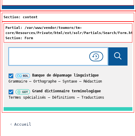
Section: content
Partial: /var/www/vendor/toumoro/tm-
core/Resources/Private/html/ext/solr/Partials/Search/Form.htm
Section: Form
Rechercher dans tout le site
Lancer 
Consulter l'
Historique
de recherche
Grand dictionnaire terminologique
Banque de dépannage linguistique
Restreindre aux termes
Grammaire – Orthographe – Syntaxe – Rédaction
Grand dictionnaire terminologique
Termes spécialisés – Définitions – Traductions
Accueil