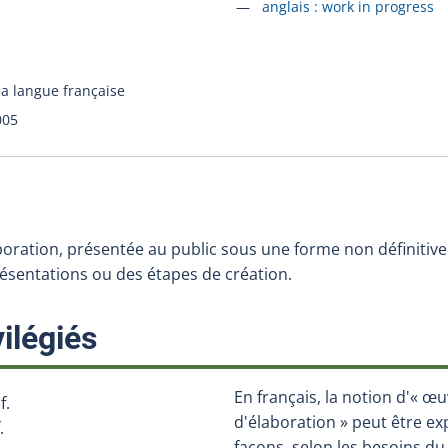
Accéder à la fiche en
anglais :
work in progress
la langue française
005
oration, présentée au public sous une forme non définitive
eprésentations ou des étapes de création.
:
ilégiés
En français, la notion d'« œ
f.
d'élaboration » peut être ex
.
façons, selon les besoins du