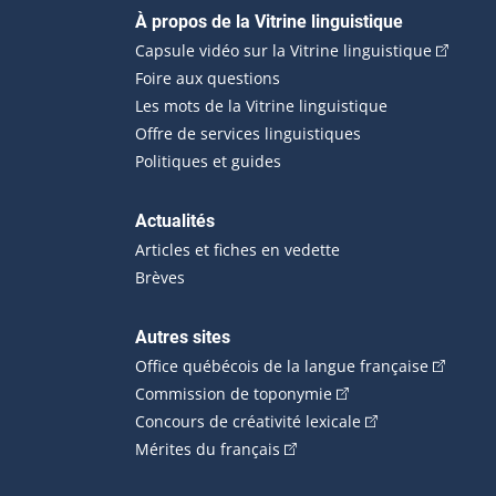
Navigation principale
À propos de la Vitrine linguistique
(Cet hyp
Capsule vidéo sur la Vitrine linguistique
Foire aux questions
Les mots de la Vitrine linguistique
Offre de services linguistiques
Politiques et guides
Actualités
Articles et fiches en vedette
Brèves
Autres sites
(Cet hype
Office québécois de la langue française
(Cet hyperlien externe
Commission de toponymie
(Cet hyperlien ext
Concours de créativité lexicale
(Cet hyperlien externe s'ouvr
Mérites du français