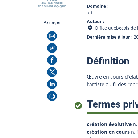
Domaine
art
Auteur
cette page
Partager
Office québécois de 
Courriel
Dernière mise à jour
2
Copier l'adresse
:
Facebook
Définition
X
Œuvre en cours d'élab
LinkedIn
l'artiste au fil des r
Imprimer
Termes priv
création évolutive
n. 
création en cours
n. f