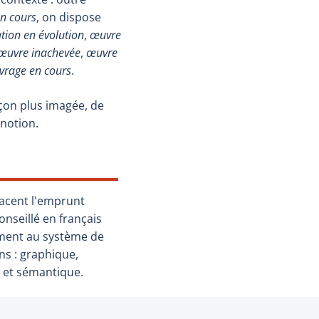
en cours
, on dispose
tion en évolution
,
œuvre
œuvre inachevée
,
œuvre
vrage en cours
.
açon plus imagée, de
notion.
lacent l'emprunt
onseillé en français
lement au système de
ns : graphique,
 et sémantique.