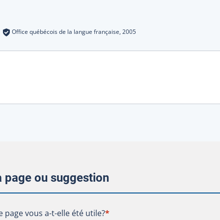
s
:
Office québécois de la langue française,
2005
la page ou suggestion
te page vous a-t-elle été utile?
e page vous a-t-elle été utile?
*