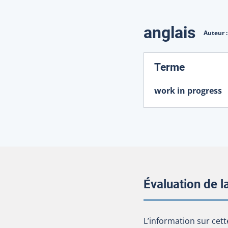
Traduction
anglais
Auteur 
:
Terme
work in progress
Évaluation de 
L’information sur cet
L’information sur cett