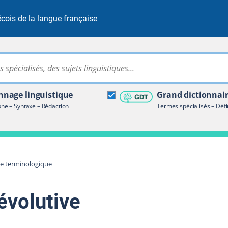
cois de la langue française
Rechercher dans tout le site
ire terminologique
nage linguistique
Grand dictionnai
e – Syntaxe – Rédaction
Termes spécialisés – Défi
re terminologique
évolutive