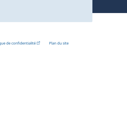
n externe s'ouvrira dans une nouvelle fenêtre.)
(Cet hyperlien externe s'ouvrira dans une nouvelle fenê
ique de confidentialité
Plan du site
e s'ouvrira dans une nouvelle fenêtre.)