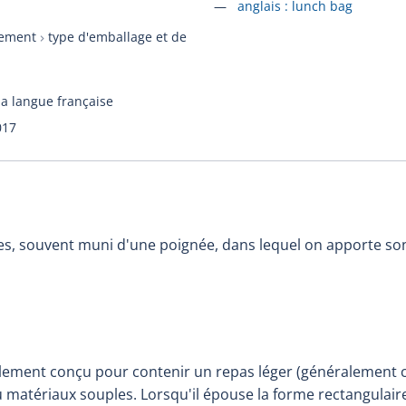
Accéder à la fiche en
anglais :
lunch bag
nement
type d'emballage et de
la langue française
017
es, souvent muni d'une poignée, dans lequel on apporte son
lement conçu pour contenir un repas léger (généralement cel
u matériaux souples. Lorsqu'il épouse la forme rectangulair