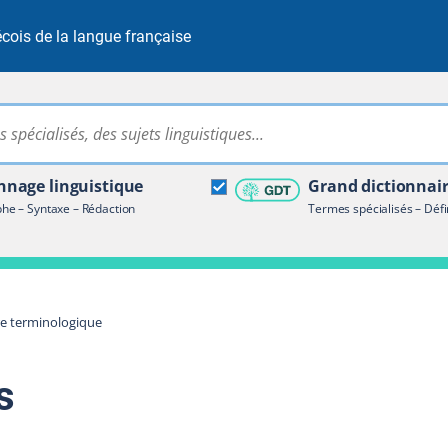
cois de la langue française
Rechercher dans tout le site
ire terminologique
nage linguistique
Grand dictionnai
e – Syntaxe – Rédaction
Termes spécialisés – Défi
re terminologique
s