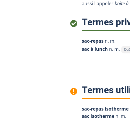
aussi l'appeler
boîte à
Termes priv
sac-repas
n. m.
sac à lunch
n. m.
Qué
Affi
Termes util
sac-repas isotherme
sac isotherme
n. m.