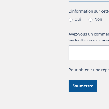
L’information sur cet
L’information sur cett
Oui
Non
Avez-vous un comment
Veuillez n’inscrire aucun re
Pour obtenir une répo
Soumettre