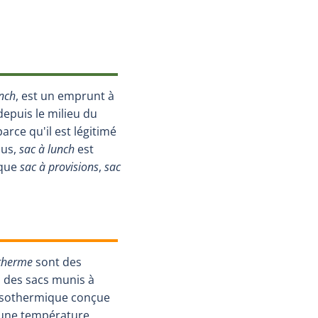
unch
, est un emprunt à
 depuis le milieu du
parce qu'il est légitimé
lus,
sac à lunch
est
 que
sac à provisions
,
sac
otherme
sont des
à des sacs munis à
 isothermique conçue
 une température