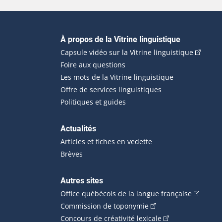
Navigation principale
À propos de la Vitrine linguistique
(Cet hyp
Capsule vidéo sur la Vitrine linguistique
Foire aux questions
Les mots de la Vitrine linguistique
Offre de services linguistiques
Politiques et guides
Actualités
Articles et fiches en vedette
Brèves
Autres sites
(Cet hype
Office québécois de la langue française
(Cet hyperlien externe
Commission de toponymie
(Cet hyperlien ext
Concours de créativité lexicale