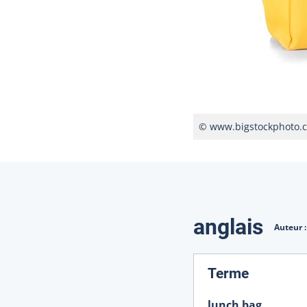
© www.bigstockphoto.
Traduction
anglais
Auteur 
:
Terme
lunch bag