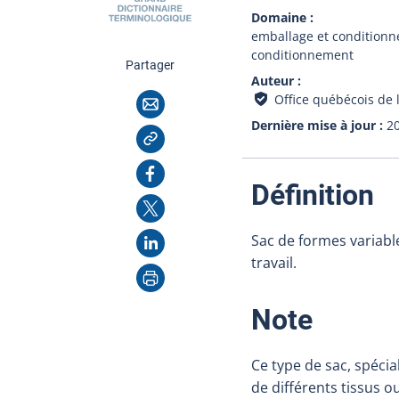
Domaine
emballage et condition
conditionnement
cette page
Partager
Auteur
Courriel
Office québécois de 
Dernière mise à jour
2
Copier l'adresse
Facebook
:
Définition
X
LinkedIn
Sac de formes variabl
travail.
Imprimer
:
Note
Ce type de sac, spécia
de différents tissus o