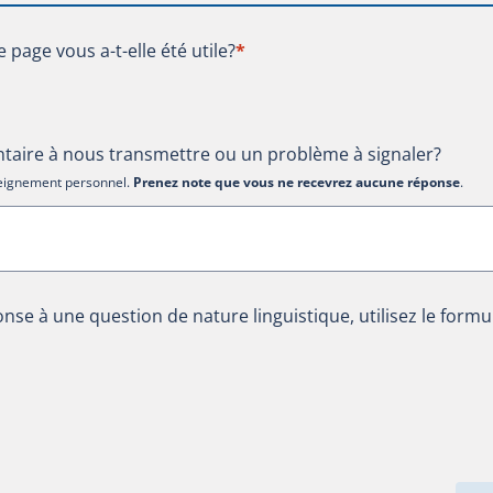
te page vous a-t-elle été utile?
e page vous a-t-elle été utile?
*
aire à nous transmettre ou un problème à signaler?
nseignement personnel.
Prenez note que vous ne recevrez aucune réponse
.
nse à une question de nature linguistique, utilisez le formu