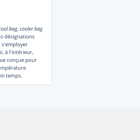
cool bag
,
cooler bag
es désignations
t s'employer
 à l'intérieur,
que conçue pour
température
in temps.