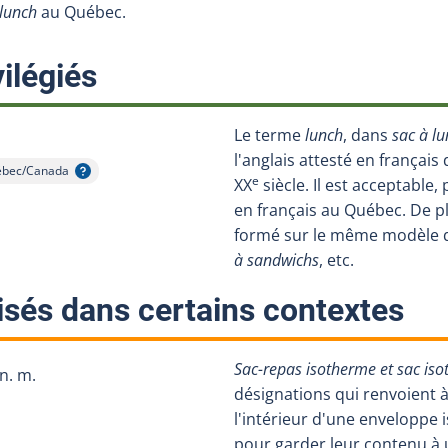
 lunch
au Québec.
:
ilégiés
Le terme
lunch
, dans
sac à l
l'anglais attesté en français
bec/Canada
cher l'infobulle
e
XX
siècle. Il est acceptable, 
en français au Québec. De p
formé sur le même modèle
à sandwichs
, etc.
:
isés dans certains contextes
Sac-repas isotherme et sac is
n. m.
désignations qui renvoient 
l'intérieur d'une enveloppe
pour garder leur contenu à