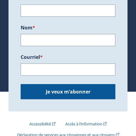
Nom
*
Courriel
*
Je veux m’abonner
(Cet hyperlien externe s'ouvrira dans une nouve
(Cet hyperlien exte
Accessibilité
Accès à l’information
(Cet hyperli
Déclaration de services aux citoyennes et aux citoyens