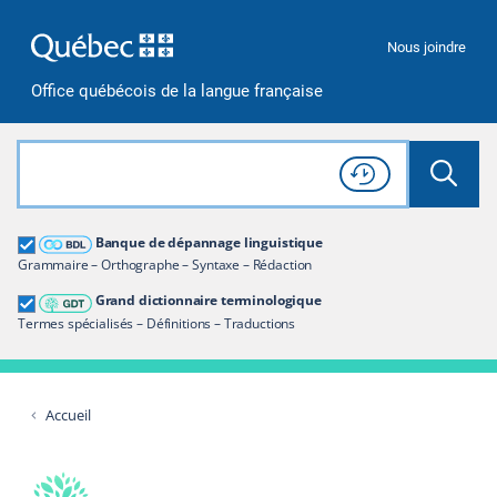
Passer à la recherche
Passer au contenu
Passer à la navigation
Nous joindre
Office québécois de la langue française
Rechercher dans tout le site
Lancer 
Consulter l'
Historique
de recherche
Grand dictionnaire terminologique
Banque de dépannage linguistique
Restreindre aux termes
Grammaire – Orthographe – Syntaxe – Rédaction
Grand dictionnaire terminologique
Termes spécialisés – Définitions – Traductions
Accueil