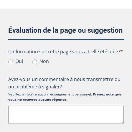
Évaluation de la page ou suggestion
L’information sur cette page vous a-t-elle été utile?
L’information sur cette page vous a-t-elle été utile?
*
Oui
Non
Avez-vous un commentaire à nous transmettre ou
un problème à signaler?
Veuillez n’inscrire aucun renseignement personnel.
Prenez note que
vous ne recevrez aucune réponse
.