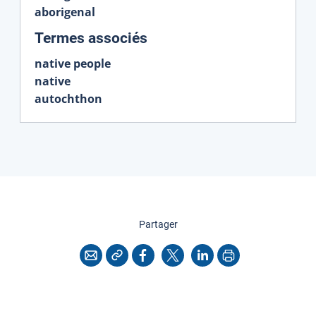
aborigenal
:
Termes associés
native people
native
autochthon
cette page
Partager
Copier l'adresse
Imprimer
Courriel
Facebook
X
LinkedIn