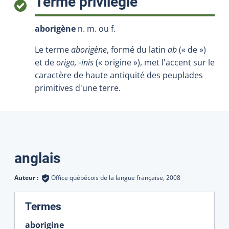
:
Terme privilégié
aborigène
n. m. ou f.
Le terme
aborigène
,
formé du latin
ab
(« de »)
et de
origo, -inis
(« origine »), met l'accent sur le
caractère de haute antiquité des peuplades
primitives d'une terre.
Traductions
anglais
Auteur :
Office québécois de la langue française,
2008
:
Termes
aborigine