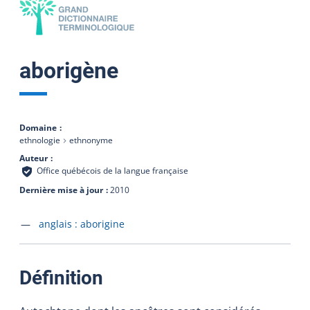
aborigène
Domaine
ethnologie
ethnonyme
Auteur
Office québécois de la langue française
Dernière mise à jour
2010
Accéder à la fiche en
anglais :
aborigine
:
Définition