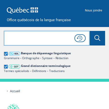
Passer à la recherche
Passer au contenu
Passer à la navigation
Nous joindre
Office québécois de la langue française
Rechercher dans tout le site
Lancer 
Consulter l'
Historique
de recherche
Grand dictionnaire terminologique
Banque de dépannage linguistique
Restreindre aux termes
Grammaire – Orthographe – Syntaxe – Rédaction
Grand dictionnaire terminologique
Termes spécialisés – Définitions – Traductions
Accueil