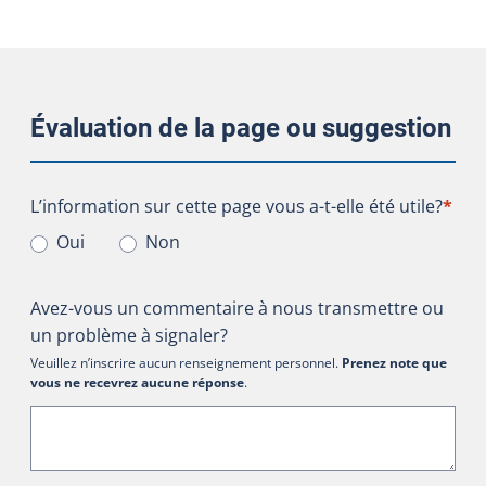
Évaluation de la page ou suggestion
L’information sur cette page vous a-t-elle été utile?
L’information sur cette page vous a-t-elle été utile?
*
Oui
Non
Avez-vous un commentaire à nous transmettre ou
un problème à signaler?
Veuillez n’inscrire aucun renseignement personnel.
Prenez note que
vous ne recevrez aucune réponse
.