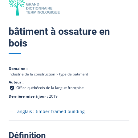
bâtiment à ossature en
bois
Domaine
industrie de la construction
type de bâtiment
Auteur
Office québécois de la langue française
Dernière mise à jour
2019
Accéder à la fiche en
anglais :
timber-framed building
:
Définition