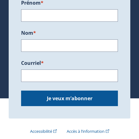
Prénom
*
Nom
*
Courriel
*
Je veux m’abonner
(Cet hyperlien externe s'ouvrira dans une nouve
(Cet hyperlien exte
Accessibilité
Accès à l’information