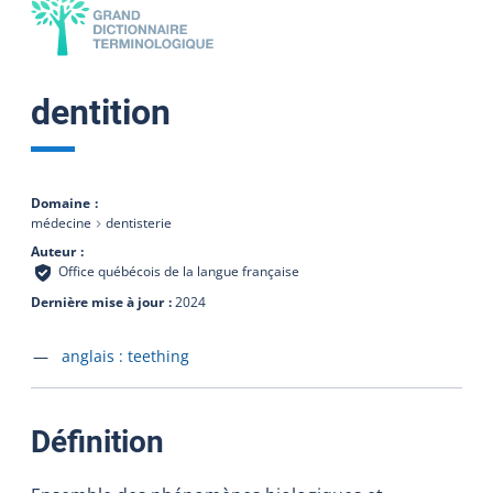
dentition
Domaine
médecine
dentisterie
Auteur
Office québécois de la langue française
Dernière mise à jour
2024
Accéder à la fiche en
anglais :
teething
:
Définition