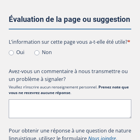
Évaluation de la page ou suggestion
L’information sur cette page vous a-t-elle été utile?
L’information sur cette page vous a-t-elle été utile?
*
Oui
Non
Avez-vous un commentaire à nous transmettre ou
un problème à signaler?
Veuillez n’inscrire aucun renseignement personnel.
Prenez note que
vous ne recevrez aucune réponse
.
Pour obtenir une réponse à une question de nature
linguistique, utilisez le formulaire
Nous joindre
.