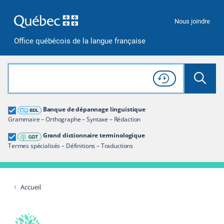
Passer à la recherche
Passer au contenu
Passer à la navigation
Nous joindre
Office québécois de la langue française
Rechercher dans tout le site
Lancer 
Consulter l'
Historique
de recherche
Grand dictionnaire terminologique
Banque de dépannage linguistique
Restreindre aux termes
Grammaire – Orthographe – Syntaxe – Rédaction
Grand dictionnaire terminologique
Termes spécialisés – Définitions – Traductions
Accueil