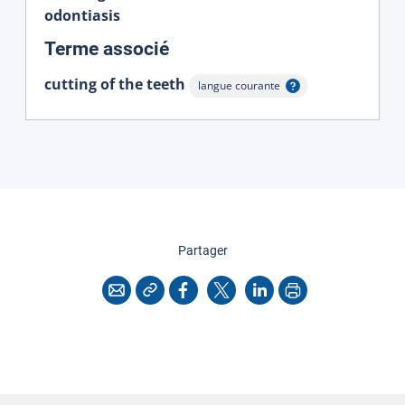
odontiasis
:
Terme associé
cutting of the teeth
langue courante
Afficher l'infobulle
cette page
Partager
Copier l'adresse
Imprimer
Courriel
Facebook
X
LinkedIn