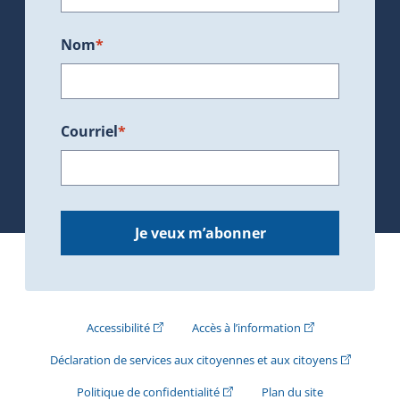
Nom
*
Courriel
*
Je veux m’abonner
(Cet hyperlien externe s'ouvrira dans une nouve
(Cet hyperlien exte
Accessibilité
Accès à l’information
(Cet hyperli
Déclaration de services aux citoyennes et aux citoyens
(Cet hyperlien externe s'ouvrira d
Politique de confidentialité
Plan du site