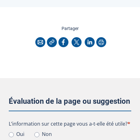
cette page
Partager
Copier l'adresse
Imprimer
Courriel
Facebook
X
LinkedIn
Évaluation de la page ou suggestion
L’information sur cette page vous a-t-elle été utile?
L’information sur cette page vous a-t-elle été utile?
*
Oui
Non