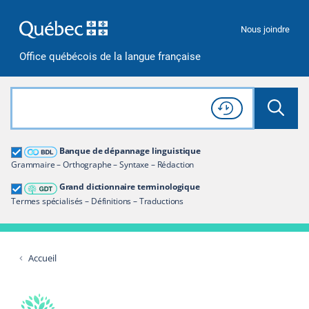
Passer à la recherche
Passer au contenu
Passer à la navigation
Nous joindre
Office québécois de la langue française
Rechercher dans tout le site
Lancer 
Consulter l'
Historique
de recherche
Grand dictionnaire terminologique
Banque de dépannage linguistique
Restreindre aux termes
Grammaire – Orthographe – Syntaxe – Rédaction
Grand dictionnaire terminologique
Termes spécialisés – Définitions – Traductions
Accueil