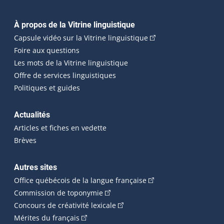
Navigation principale
À propos de la Vitrine linguistique
(Cet hyperlien externe
Capsule vidéo sur la Vitrine linguistique
Foire aux questions
Les mots de la Vitrine linguistique
Offre de services linguistiques
Politiques et guides
Actualités
Articles et fiches en vedette
Brèves
Autres sites
(Cet hyperlien externe 
Office québécois de la langue française
(Cet hyperlien externe s'ouvrira dan
Commission de toponymie
(Cet hyperlien externe s'ouvrira
Concours de créativité lexicale
(Cet hyperlien externe s'ouvrira dans une n
Mérites du français