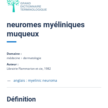
neuromes myéliniques
muqueux
Domaine
médecine
dermatologie
Auteur
Librairie Flammarion et cie,
1982
Accéder à la fiche en
anglais :
myelinic neuroma
:
Définition