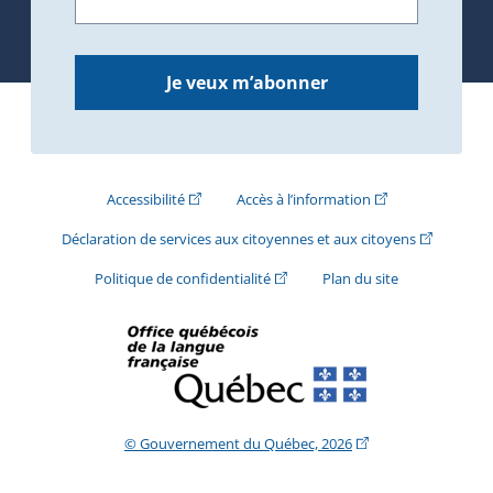
Je veux m’abonner
(Cet hyperlien externe s'ouvrira dans une nouve
(Cet hyperlien exte
Accessibilité
Accès à l’information
(Cet hyperli
Déclaration de services aux citoyennes et aux citoyens
(Cet hyperlien externe s'ouvrira d
Politique de confidentialité
Plan du site
(Cet hyperlien extern
© Gouvernement du Québec, 2026