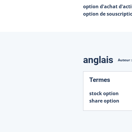
option d'achat d'act
option de souscripti
Traduction
anglais
Auteur 
:
Termes
stock option
share option