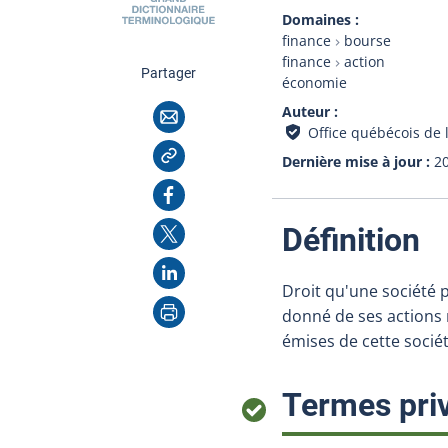
Domaines
finance
bourse
finance
action
cette page
Partager
économie
Courriel
Auteur
Office québécois de 
Copier l'adresse
Dernière mise à jour
2
Facebook
X
:
Définition
LinkedIn
Droit qu'une société
Imprimer
donné de ses actions 
émises de cette sociét
Termes priv