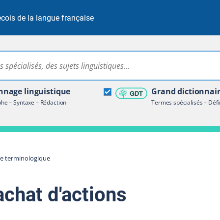
cois de la langue française
Rechercher dans tout le site
ire terminologique
nage linguistique
Grand dictionnai
e – Syntaxe – Rédaction
Termes spécialisés – Défi
re terminologique
achat d'actions