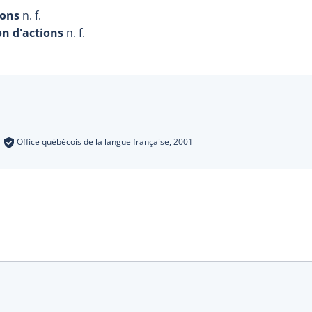
ions
n. f.
on d'actions
n. f.
s
:
Office québécois de la langue française,
2001