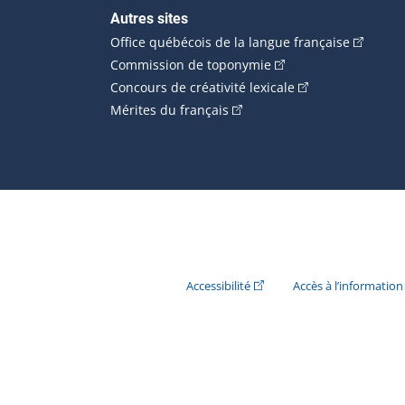
Autres sites
(Cet hype
Office québécois de la langue française
(Cet hyperlien externe
Commission de toponymie
(Cet hyperlien ext
Concours de créativité lexicale
(Cet hyperlien externe s'ouvr
Mérites du français
(Cet hyperlien externe s'ouvr
Accessibilité
Accès à l’information