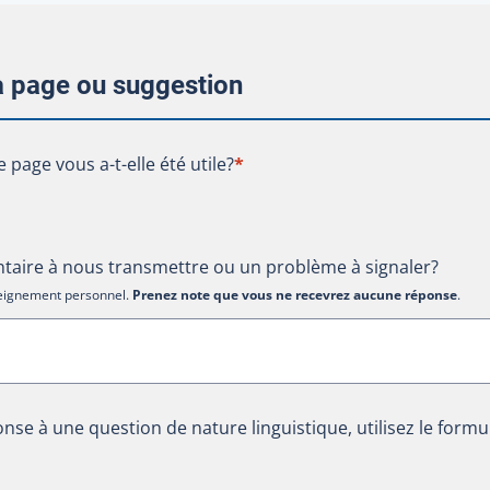
la page ou suggestion
te page vous a-t-elle été utile?
e page vous a-t-elle été utile?
*
aire à nous transmettre ou un problème à signaler?
nseignement personnel.
Prenez note que vous ne recevrez aucune réponse
.
nse à une question de nature linguistique, utilisez le formu