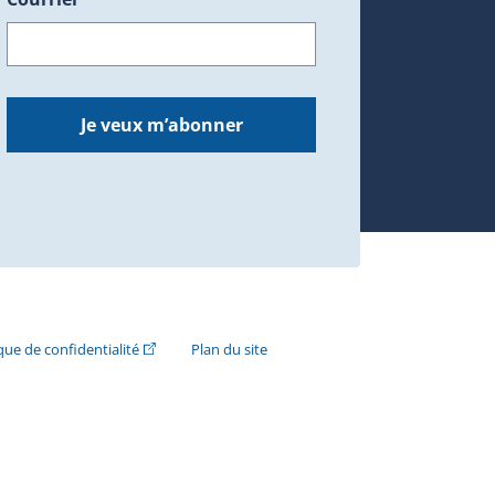
dans une nouvelle fenêtre.)
Je veux m’abonner
n externe s'ouvrira dans une nouvelle fenêtre.)
(Cet hyperlien externe s'ouvrira dans une nouvelle fenê
ique de confidentialité
Plan du site