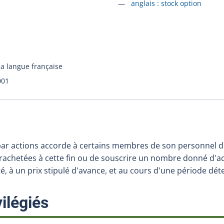
Accéder à la fiche en
anglais :
stock option
la langue française
001
 par actions accorde à certains membres de son personnel 
rachetées à cette fin ou de souscrire un nombre donné d'a
é, à un prix stipulé d'avance, et au cours d'une période dé
:
ilégiés