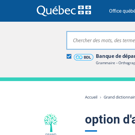
Passer à la recherche
Passer au contenu
Passer à la navigation
Office québé
Grand dictionna
Banque de dépan
Restreindre aux termes
Grammaire – Orthograph
Accueil
Grand dictionnai
option d'