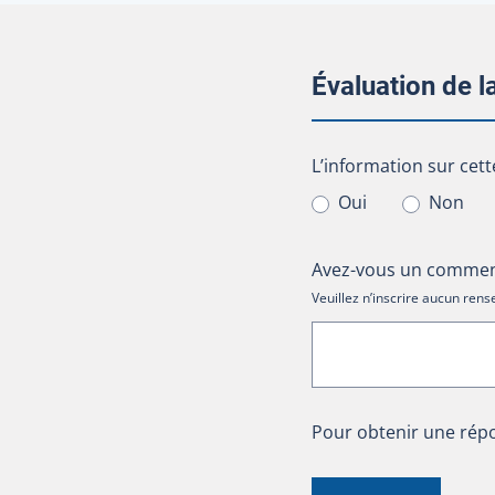
Évaluation de 
L’information sur cet
L’information sur cett
Oui
Non
Avez-vous un comment
Veuillez n’inscrire aucun re
Pour obtenir une répo