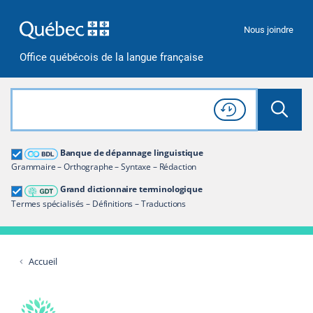
Passer à la recherche
Passer au contenu
Passer à la navigation
Nous joindre
Office québécois de la langue française
Rechercher dans tout le site
Lancer 
Consulter l'
Historique
de recherche
Grand dictionnaire terminologique
Banque de dépannage linguistique
Restreindre aux termes
Grammaire – Orthographe – Syntaxe – Rédaction
Grand dictionnaire terminologique
Termes spécialisés – Définitions – Traductions
Accueil