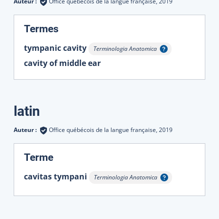
Auteur :
Office québécois de la langue française,
2019
:
Termes
tympanic cavity
Terminologia Anatomica
Afficher l'infobulle
cavity of middle ear
latin
Auteur :
Office québécois de la langue française,
2019
:
Terme
cavitas tympani
Terminologia Anatomica
Afficher l'infobulle