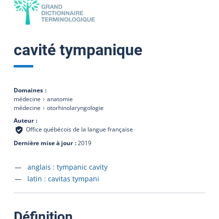
cavité tympanique
Domaines
médecine
anatomie
médecine
otorhinolaryngologie
Auteur
Office québécois de la langue française
Dernière mise à jour
2019
Accéder à la fiche en
anglais :
tympanic cavity
Accéder à la fiche en
latin :
cavitas tympani
:
Définition