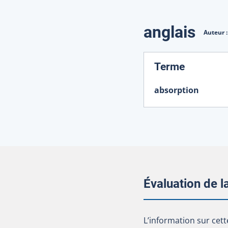
Traduction
anglais
Auteur 
:
Terme
absorption
Évaluation de 
L’information sur cet
L’information sur cett