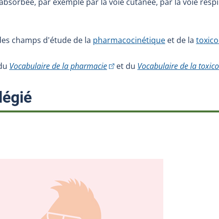
absorbée, par exemple par la voie cutanée, par la voie respir
 des champs d'étude de la
pharmacocinétique
et de la
toxico
(Cet hyperlien externe s'ouvrira 
 du
Vocabulaire de la pharmacie
et du
Vocabulaire de la toxico
:
légié