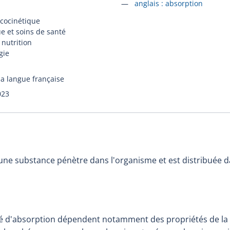
Accéder à la fiche en
anglais :
absorption
cocinétique
e et soins de santé
 nutrition
gie
la langue française
023
une substance pénètre dans l'organisme et est distribuée d
acité d'absorption dépendent notamment des propriétés de la