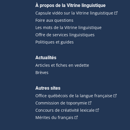
Navigation principale
À propos de la Vitrine linguistique
(Cet hyp
Capsule vidéo sur la Vitrine linguistique
Foire aux questions
Les mots de la Vitrine linguistique
Offre de services linguistiques
Politiques et guides
Actualités
Articles et fiches en vedette
Brèves
Autres sites
(Cet hype
Office québécois de la langue française
(Cet hyperlien externe
Commission de toponymie
(Cet hyperlien ext
Concours de créativité lexicale
(Cet hyperlien externe s'ouvr
Mérites du français