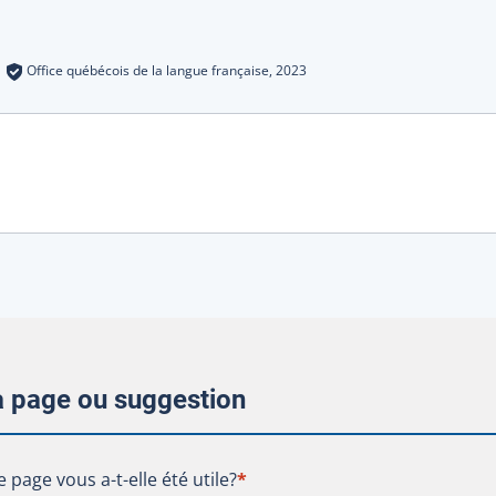
s
:
Office québécois de la langue française,
2023
la page ou suggestion
te page vous a-t-elle été utile?
e page vous a-t-elle été utile?
*