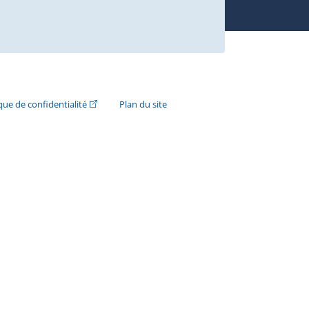
n externe s'ouvrira dans une nouvelle fenêtre.)
(Cet hyperlien externe s'ouvrira dans une nouvelle fenê
ique de confidentialité
Plan du site
e s'ouvrira dans une nouvelle fenêtre.)