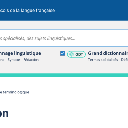
cois de la langue française
Rechercher dans tout le site
ire terminologique
nage linguistique
Grand dictionnai
e – Syntaxe – Rédaction
Termes spécialisés – Défi
re terminologique
on