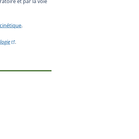
atoire et par la voie
cinétique
.
dans une nouvelle fenêtre.)
(Cet hyperlien externe s'ouvrira dans une nouvelle fenêtre.)
logie
.