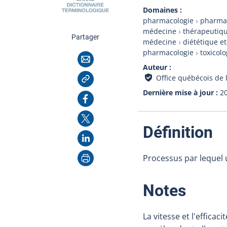
Domaines
pharmacologie
pharma
médecine
thérapeutiqu
cette page
Partager
médecine
diététique et
pharmacologie
toxicolo
Courriel
Auteur
Copier l'adresse
Office québécois de 
Dernière mise à jour
2
Facebook
X
:
Définition
LinkedIn
Imprimer
Processus par lequel 
:
Notes
La vitesse et l'effic