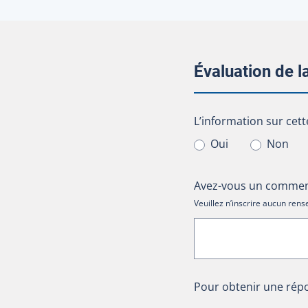
Évaluation de 
L’information sur cet
L’information sur cett
Oui
Non
Avez-vous un comment
Veuillez n’inscrire aucun re
Pour obtenir une répo