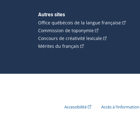
Autres sites
(Cet hype
Office québécois de la langue française
(Cet hyperlien externe
Commission de toponymie
(Cet hyperlien ext
Concours de créativité lexicale
(Cet hyperlien externe s'ouvr
Mérites du français
(Cet hyperlien externe s'ouvr
Accessibilité
Accès à l’information