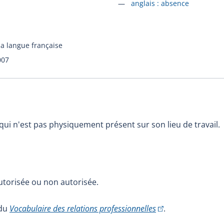
Accéder à la fiche en
anglais :
absence
la langue française
007
 qui n'est pas physiquement présent sur son lieu de travail.
utorisée ou non autorisée.
(Cet hyperlien exter
 du
Vocabulaire des relations professionnelles
.