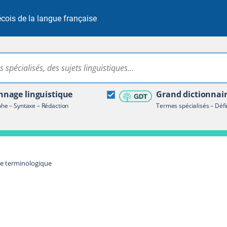
cois de la langue française
Rechercher dans tout le site
ire terminologique
nage linguistique
Grand dictionnai
e – Syntaxe – Rédaction
Termes spécialisés – Défi
re terminologique