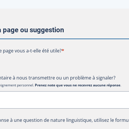
la page ou suggestion
te page vous a-t-elle été utile?
e page vous a-t-elle été utile?
*
aire à nous transmettre ou un problème à signaler?
nseignement personnel.
Prenez note que vous ne recevrez aucune réponse
.
nse à une question de nature linguistique, utilisez le formu