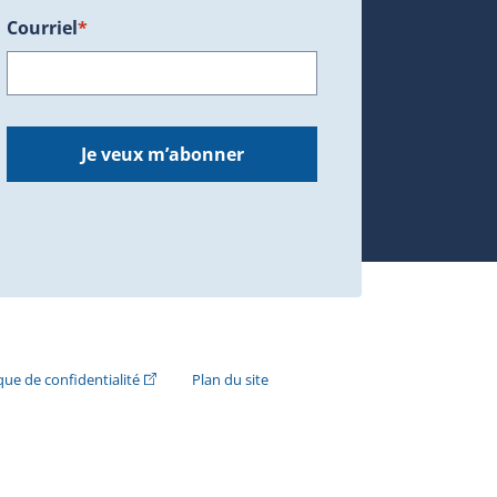
Courriel
*
dans une nouvelle fenêtre.)
Je veux m’abonner
n externe s'ouvrira dans une nouvelle fenêtre.)
(Cet hyperlien externe s'ouvrira dans une nouvelle fenê
ique de confidentialité
Plan du site