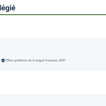
:
légié
s
:
Office québécois de la langue française,
2007