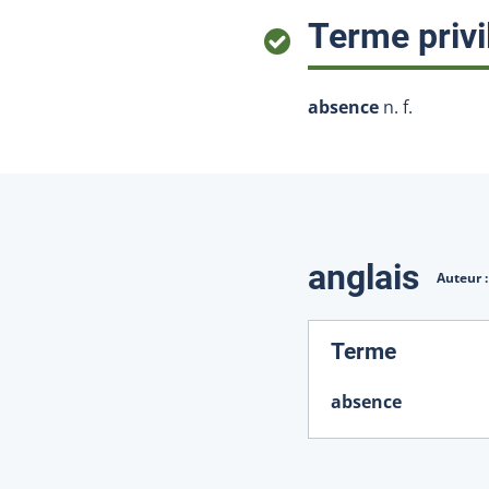
Terme privi
absence
n. f.
Traduction
anglais
Auteur 
:
Terme
absence