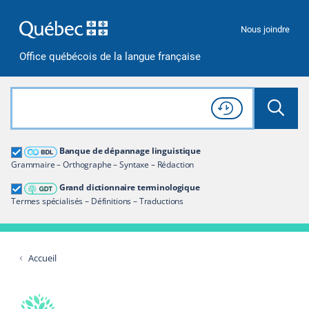
Passer à la recherche
Passer au contenu
Passer à la navigation
Nous joindre
Office québécois de la langue française
Rechercher dans tout le site
Lancer 
Consulter l'
Historique
de recherche
Grand dictionnaire terminologique
Banque de dépannage linguistique
Restreindre aux termes
Grammaire – Orthographe – Syntaxe – Rédaction
Grand dictionnaire terminologique
Termes spécialisés – Définitions – Traductions
Accueil