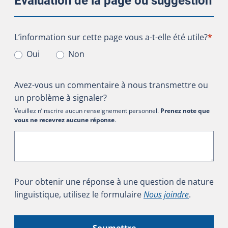
Évaluation de la page ou suggestion
L’information sur cette page vous a-t-elle été utile?
L’information sur cette page vous a-t-elle été utile?
*
Oui
Non
Avez-vous un commentaire à nous transmettre ou
un problème à signaler?
Veuillez n’inscrire aucun renseignement personnel.
Prenez note que
vous ne recevrez aucune réponse
.
Pour obtenir une réponse à une question de nature
linguistique, utilisez le formulaire
Nous joindre
.
Soumettre