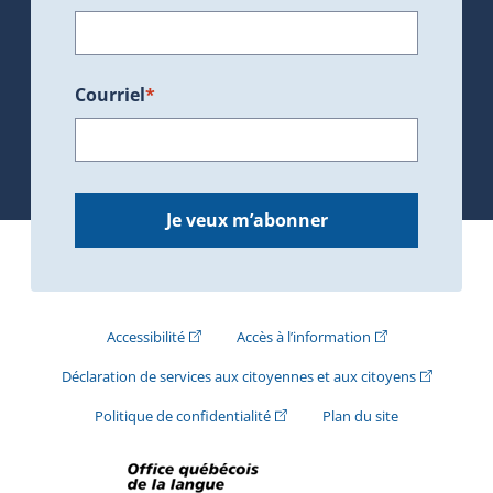
Courriel
*
Je veux m’abonner
(Cet hyperlien externe s'ouvrira dans une nouve
(Cet hyperlien exte
Accessibilité
Accès à l’information
(Cet hyperli
Déclaration de services aux citoyennes et aux citoyens
(Cet hyperlien externe s'ouvrira d
Politique de confidentialité
Plan du site