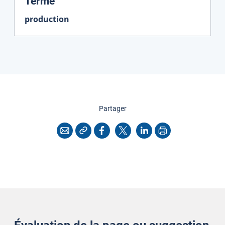
:
Terme
production
cette page
Partager
Copier l'adresse
Imprimer
Courriel
Facebook
X
LinkedIn