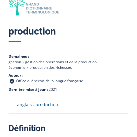
production
Domaines
gestion
gestion des opérations et de la production
économie
production des richesses
Auteur
Office québécois de la langue française
Dernière mise à jour
2021
Accéder à la fiche en
anglais :
production
:
Définition