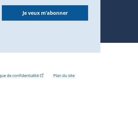
Je veux m’abonner
n externe s'ouvrira dans une nouvelle fenêtre.)
(Cet hyperlien externe s'ouvrira dans une nouvelle fenê
ique de confidentialité
Plan du site
e s'ouvrira dans une nouvelle fenêtre.)