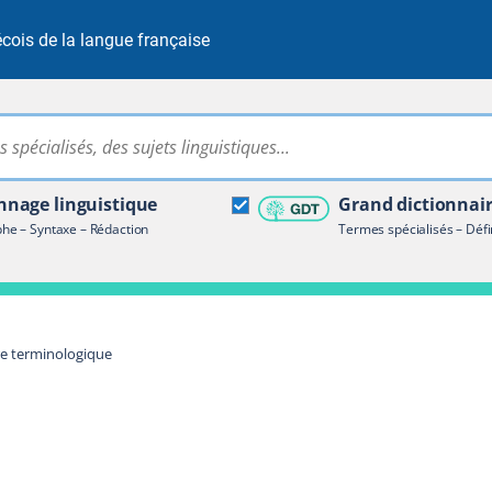
cois de la langue française
Rechercher dans tout le site
ire terminologique
nage linguistique
Grand dictionnai
e – Syntaxe – Rédaction
Termes spécialisés – Défi
re terminologique