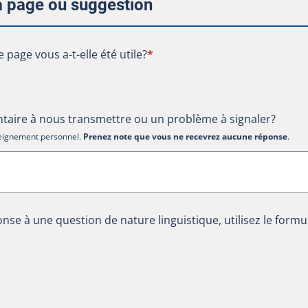
la page ou suggestion
te page vous a-t-elle été utile?
e page vous a-t-elle été utile?
*
aire à nous transmettre ou un problème à signaler?
nseignement personnel.
Prenez note que vous ne recevrez aucune réponse
.
nse à une question de nature linguistique, utilisez le formu