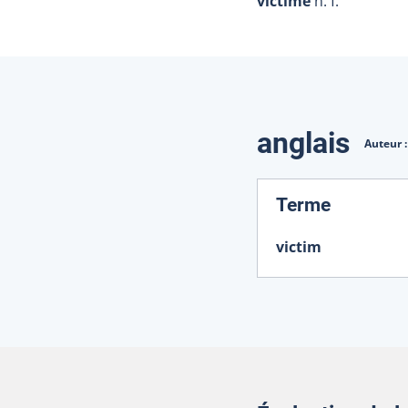
victime
n. f.
Traduction
anglais
Auteur 
:
Terme
victim