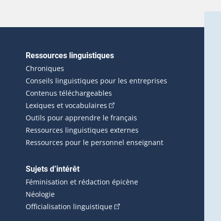
Ressources linguistiques
erlien externe s'ouvrira dans une nouvelle fenêtre.)
Chroniques
Conseils linguistiques pour les entreprises
Contenus téléchargeables
(Cet hyperlien externe s'ouvrira d
Lexiques et vocabulaires
Outils pour apprendre le français
Ressources linguistiques externes
Ressources pour le personnel enseignant
Sujets d’intérêt
Féminisation et rédaction épicène
Néologie
(Cet hyperlien externe s'ouvrira 
Officialisation linguistique
rlien externe s'ouvrira dans une nouvelle fenêtre.)
 s'ouvrira dans une nouvelle fenêtre.)