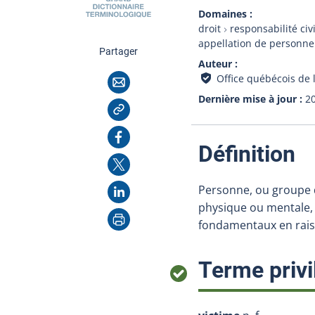
Domaines
droit
responsabilité civ
appellation de personne
cette page
Partager
Auteur
Courriel
Office québécois de 
Dernière mise à jour
2
Copier l'adresse
Facebook
:
Définition
X
LinkedIn
Personne, ou groupe d
physique ou mentale, 
Imprimer
fondamentaux en raiso
Terme privi