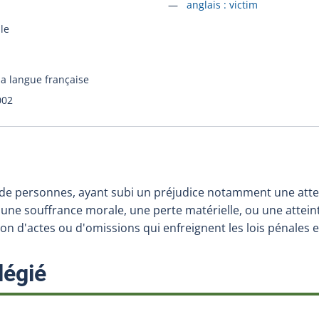
Accéder à la fiche en
anglais :
victim
ile
la langue française
002
e personnes, ayant subi un préjudice notamment une attei
une souffrance morale, une perte matérielle, ou une atteint
n d'actes ou d'omissions qui enfreignent les lois pénales e
:
légié