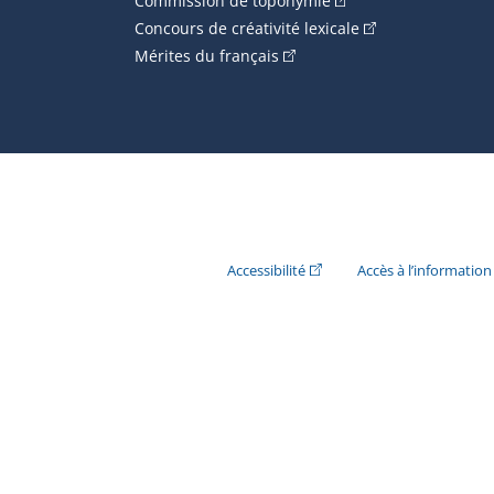
Commission de toponymie
(Cet hyperlien ext
Concours de créativité lexicale
(Cet hyperlien externe s'ouvr
Mérites du français
(Cet hyperlien externe s'ouvr
Accessibilité
Accès à l’information