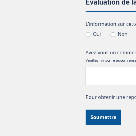
Évaluation de 
L’information sur cet
L’information sur cett
Oui
Non
Avez-vous un comment
Veuillez n’inscrire aucun re
Pour obtenir une répo
Soumettre