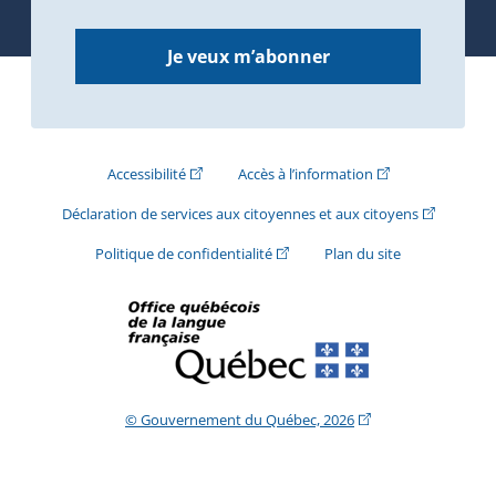
Je veux m’abonner
(Cet hyperlien externe s'ouvrira dans une nouve
(Cet hyperlien exte
Accessibilité
Accès à l’information
(Cet hyperli
Déclaration de services aux citoyennes et aux citoyens
(Cet hyperlien externe s'ouvrira d
Politique de confidentialité
Plan du site
(Cet hyperlien extern
© Gouvernement du Québec, 2026