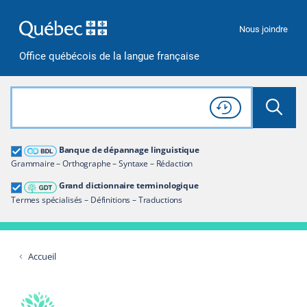
Passer à la recherche
Passer au contenu
Passer à la navigation
Nous joindre
Office québécois de la langue française
Rechercher dans tout le site
Lancer 
Consulter l'
Historique
de recherche
Grand dictionnaire terminologique
Banque de dépannage linguistique
Restreindre aux termes
Grammaire – Orthographe – Syntaxe – Rédaction
Grand dictionnaire terminologique
Termes spécialisés – Définitions – Traductions
Accueil