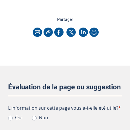
cette page
Partager
Copier l'adresse
Imprimer
Courriel
Facebook
X
LinkedIn
Évaluation de la page ou suggestion
L’information sur cette page vous a-t-elle été utile?
L’information sur cette page vous a-t-elle été utile?
*
Oui
Non