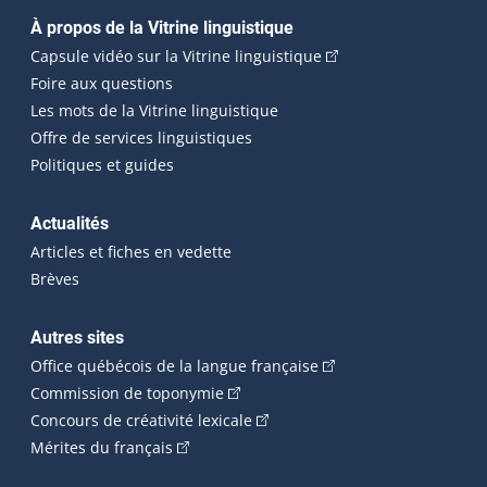
Navigation principale
À propos de la Vitrine linguistique
(Cet hyperlien externe
Capsule vidéo sur la Vitrine linguistique
Foire aux questions
Les mots de la Vitrine linguistique
Offre de services linguistiques
Politiques et guides
Actualités
Articles et fiches en vedette
Brèves
Autres sites
(Cet hyperlien externe 
Office québécois de la langue française
(Cet hyperlien externe s'ouvrira dan
Commission de toponymie
(Cet hyperlien externe s'ouvrira
Concours de créativité lexicale
(Cet hyperlien externe s'ouvrira dans une n
Mérites du français