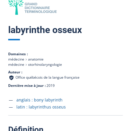
labyrinthe osseux
Domaines
médecine
anatomie
médecine
otorhinolaryngologie
Auteur
Office québécois de la langue française
Dernière mise à jour
2019
Accéder à la fiche en
anglais :
bony labyrinth
Accéder à la fiche en
latin :
labyrinthus osseus
:
Définition