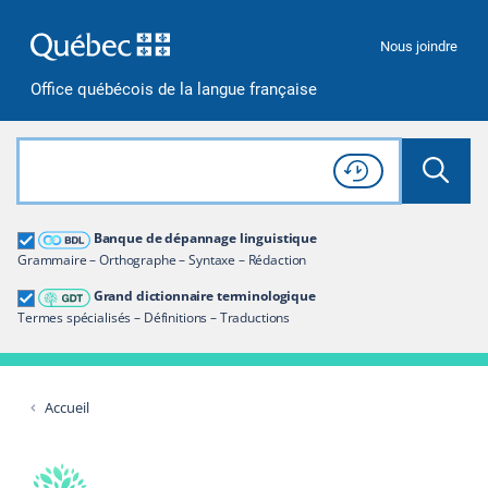
Passer à la recherche
Passer au contenu
Passer à la navigation
Nous joindre
Office québécois de la langue française
Rechercher dans tout le site
Lancer 
Consulter l'
Historique
de recherche
Grand dictionnaire terminologique
Banque de dépannage linguistique
Restreindre aux termes
Grammaire – Orthographe – Syntaxe – Rédaction
Grand dictionnaire terminologique
Termes spécialisés – Définitions – Traductions
Accueil