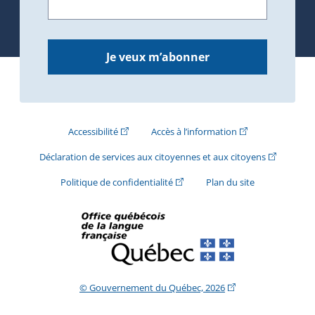
Je veux m’abonner
(Cet hyperlien externe s'ouvrira dans une nouve
(Cet hyperlien exte
Accessibilité
Accès à l’information
(Cet hyperli
Déclaration de services aux citoyennes et aux citoyens
(Cet hyperlien externe s'ouvrira d
Politique de confidentialité
Plan du site
(Cet hyperlien extern
© Gouvernement du Québec, 2026