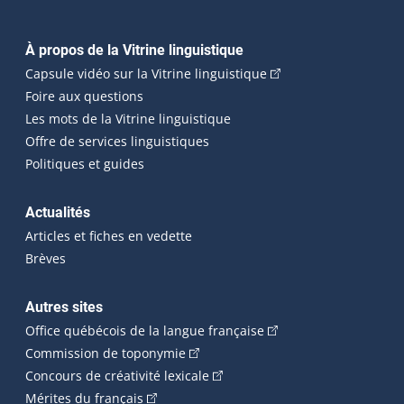
Navigation principale
À propos de la Vitrine linguistique
(Cet hyperlien externe
Capsule vidéo sur la Vitrine linguistique
Foire aux questions
Les mots de la Vitrine linguistique
Offre de services linguistiques
Politiques et guides
Actualités
Articles et fiches en vedette
Brèves
Autres sites
(Cet hyperlien externe 
Office québécois de la langue française
(Cet hyperlien externe s'ouvrira dan
Commission de toponymie
(Cet hyperlien externe s'ouvrira
Concours de créativité lexicale
(Cet hyperlien externe s'ouvrira dans une n
Mérites du français