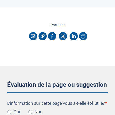
cette page
Partager
Copier l'adresse
Imprimer
Courriel
Facebook
X
LinkedIn
Évaluation de la page ou suggestion
L’information sur cette page vous a-t-elle été utile?
L’information sur cette page vous a-t-elle été utile?
*
Oui
Non