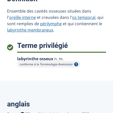
Ensemble des cavités osseuses situées dans
l'
oreille interne
et creusées dans l'
os temporal
, qui
sont remplies de
périlymphe
et qui contiennent le
labyrinthe membraneux
.
:
Terme privilégié
labyrinthe osseux
n. m.
conforme à la
Terminologia Anatomica
Afficher l'infobulle
Traductions
anglais