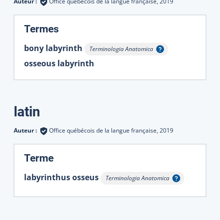
Auteur :
Office québécois de la langue française,
2019
:
Termes
bony labyrinth
Terminologia Anatomica
Afficher l'infobulle
osseous labyrinth
latin
Auteur :
Office québécois de la langue française,
2019
:
Terme
labyrinthus osseus
Terminologia Anatomica
Afficher l'infobulle