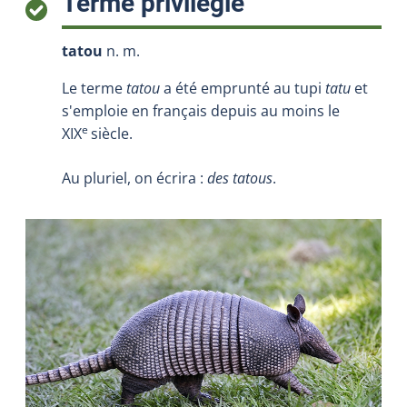
:
Terme privilégié
tatou
n. m.
Le terme
tatou
a été emprunté au tupi
tatu
et
s'emploie en français depuis au moins le
e
XIX
siècle.
Au pluriel, on écrira :
des tatous
.