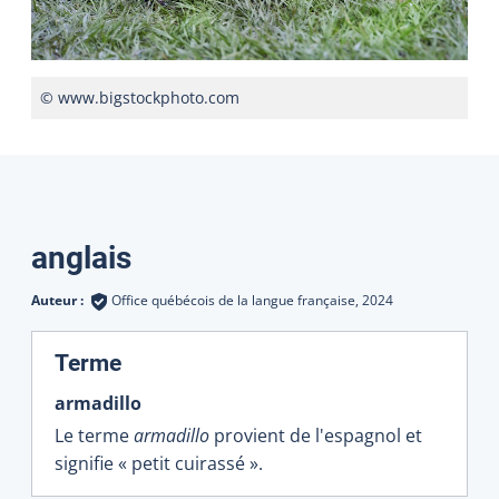
© www.bigstockphoto.com
Traductions
anglais
Auteur :
Office québécois de la langue française,
2024
:
Terme
armadillo
Le terme
armadillo
provient de l'espagnol et
signifie « petit cuirassé ».