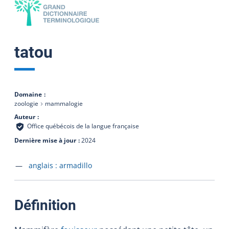
tatou
Domaine
zoologie
mammalogie
Auteur
Office québécois de la langue française
Dernière mise à jour
2024
Accéder à la fiche en
anglais :
armadillo
:
Définition