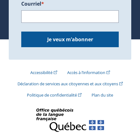
Courriel
*
Je veux m’abonner
(Cet hyperlien externe s'ouvrira dans une nouve
(Cet hyperlien exte
Accessibilité
Accès à l’information
(Cet hyperli
Déclaration de services aux citoyennes et aux citoyens
(Cet hyperlien externe s'ouvrira d
Politique de confidentialité
Plan du site