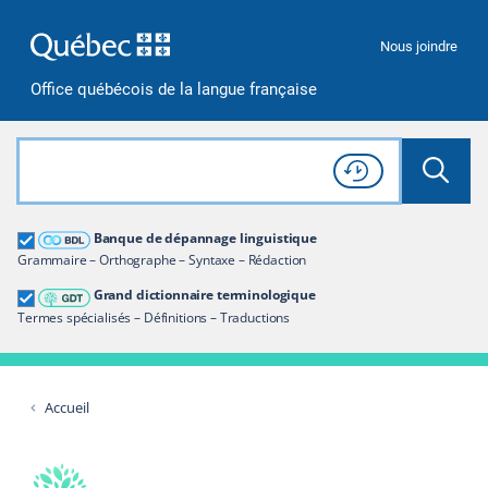
Passer à la recherche
Passer au contenu
Passer à la navigation
Nous joindre
Office québécois de la langue française
Rechercher dans tout le site
Lancer 
Consulter l'
Historique
de recherche
Grand dictionnaire terminologique
Banque de dépannage linguistique
Restreindre aux termes
Grammaire – Orthographe – Syntaxe – Rédaction
Grand dictionnaire terminologique
Termes spécialisés – Définitions – Traductions
Accueil