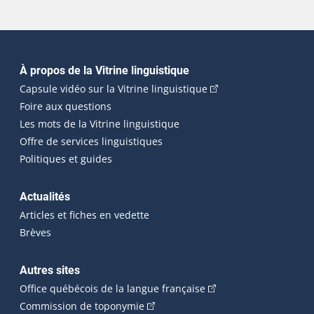
Navigation principale
À propos de la Vitrine linguistique
(Cet hyperlien externe
Capsule vidéo sur la Vitrine linguistique
Foire aux questions
Les mots de la Vitrine linguistique
Offre de services linguistiques
Politiques et guides
Actualités
Articles et fiches en vedette
Brèves
Autres sites
(Cet hyperlien externe 
Office québécois de la langue française
(Cet hyperlien externe s'ouvrira dan
Commission de toponymie