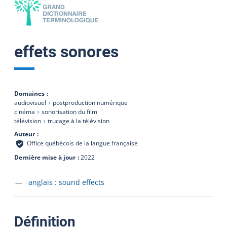
effets sonores
Domaines
audiovisuel
postproduction numérique
cinéma
sonorisation du film
télévision
trucage à la télévision
Auteur
Office québécois de la langue française
Dernière mise à jour
2022
Accéder à la fiche en
anglais :
sound effects
:
Définition