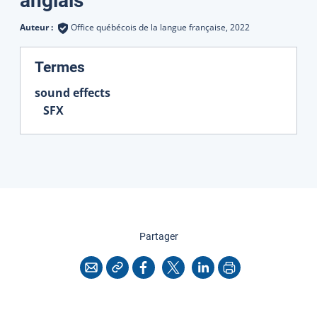
anglais
Auteur :
Office québécois de la langue française,
2022
:
Termes
sound effects
SFX
cette page
Partager
Copier l'adresse
Imprimer
Courriel
Facebook
X
LinkedIn