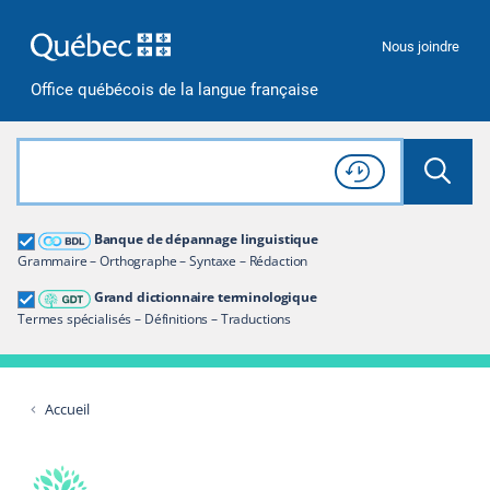
Passer à la recherche
Passer au contenu
Passer à la navigation
Nous joindre
Office québécois de la langue française
Rechercher dans tout le site
Lancer 
Consulter l'
Historique
de recherche
Grand dictionnaire terminologique
Banque de dépannage linguistique
Restreindre aux termes
Grammaire – Orthographe – Syntaxe – Rédaction
Grand dictionnaire terminologique
Termes spécialisés – Définitions – Traductions
Accueil