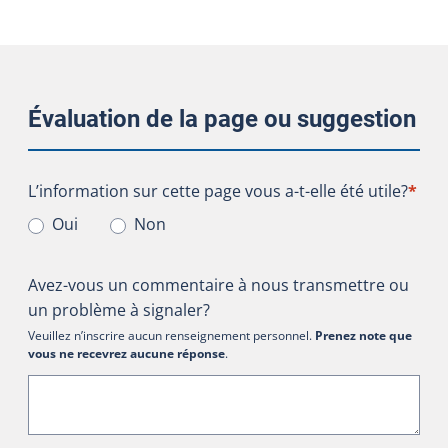
Évaluation de la page ou suggestion
L’information sur cette page vous a-t-elle été utile?
L’information sur cette page vous a-t-elle été utile?
*
Oui
Non
Avez-vous un commentaire à nous transmettre ou
un problème à signaler?
Veuillez n’inscrire aucun renseignement personnel.
Prenez note que
vous ne recevrez aucune réponse
.