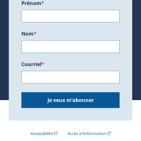
Prénom
*
Nom
*
Courriel
*
Je veux m’abonner
(Cet hyperlien externe s'ouvrira dans une nouve
(Cet hyperlien exte
Accessibilité
Accès à l’information