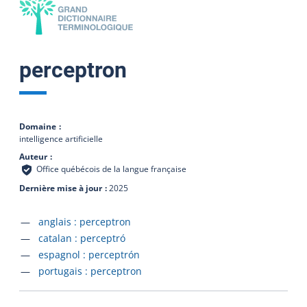
perceptron
Domaine
intelligence artificielle
Auteur
Office québécois de la langue française
Dernière mise à jour
2025
Accéder à la fiche en
anglais :
perceptron
Accéder à la fiche en
catalan :
perceptró
Accéder à la fiche en
espagnol :
perceptrón
Accéder à la fiche en
portugais :
perceptron