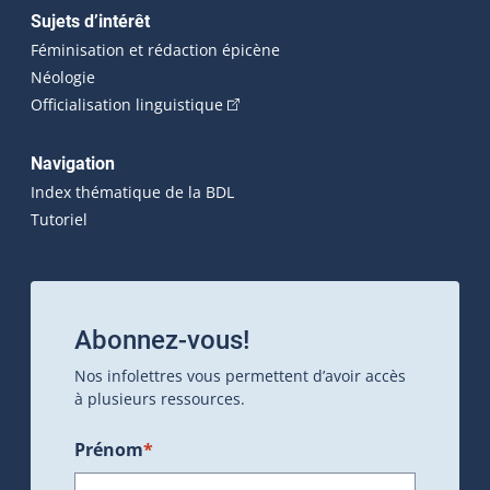
Sujets d’intérêt
Féminisation et rédaction épicène
Néologie
(Cet hyperlien externe s'ouvrira dan
Officialisation linguistique
Navigation
Index thématique de la BDL
Tutoriel
Abonnez-vous!
Nos infolettres vous permettent d’avoir accès
à plusieurs ressources.
Prénom
*