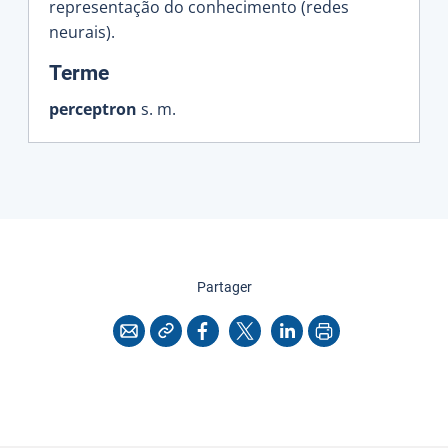
representação do conhecimento (redes
neurais).
:
Terme
perceptron
s. m.
cette page
Partager
Copier l'adresse
Imprimer
Courriel
Facebook
X
LinkedIn