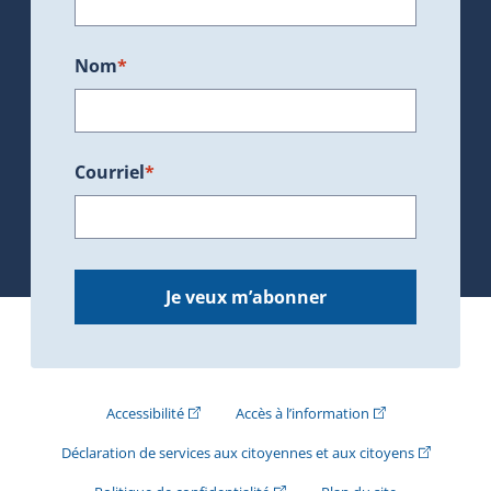
Nom
*
Courriel
*
Je veux m’abonner
(Cet hyperlien externe s'ouvrira dans une nouve
(Cet hyperlien exte
Accessibilité
Accès à l’information
(Cet hyperli
Déclaration de services aux citoyennes et aux citoyens
(Cet hyperlien externe s'ouvrira d