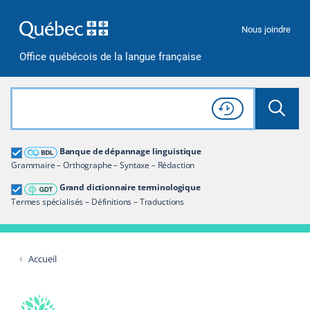
Passer à la recherche
Passer au contenu
Passer à la navigation
Nous joindre
Office québécois de la langue française
Rechercher dans tout le site
Lancer 
Consulter l'
Historique
de recherche
Grand dictionnaire terminologique
Banque de dépannage linguistique
Restreindre aux termes
Grammaire – Orthographe – Syntaxe – Rédaction
Grand dictionnaire terminologique
Termes spécialisés – Définitions – Traductions
Accueil