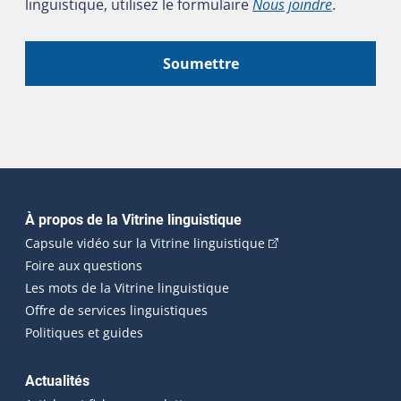
linguistique, utilisez le formulaire
Nous joindre
.
Soumettre
Navigation principale
À propos de la Vitrine linguistique
(Cet hyperlien externe
Capsule vidéo sur la Vitrine linguistique
Foire aux questions
Les mots de la Vitrine linguistique
Offre de services linguistiques
Politiques et guides
Actualités