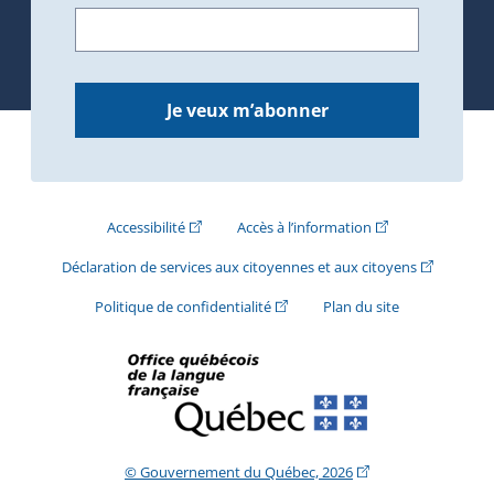
Je veux m’abonner
(Cet hyperlien externe s'ouvrira dans une nouve
(Cet hyperlien exte
Accessibilité
Accès à l’information
(Cet hyperli
Déclaration de services aux citoyennes et aux citoyens
(Cet hyperlien externe s'ouvrira d
Politique de confidentialité
Plan du site
(Cet hyperlien extern
© Gouvernement du Québec, 2026