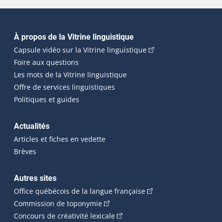
Navigation principale
À propos de la Vitrine linguistique
(Cet hyperlien externe
Capsule vidéo sur la Vitrine linguistique
Foire aux questions
Les mots de la Vitrine linguistique
Offre de services linguistiques
Politiques et guides
Actualités
Articles et fiches en vedette
Brèves
Autres sites
(Cet hyperlien externe 
Office québécois de la langue française
(Cet hyperlien externe s'ouvrira dan
Commission de toponymie
(Cet hyperlien externe s'ouvrira
Concours de créativité lexicale