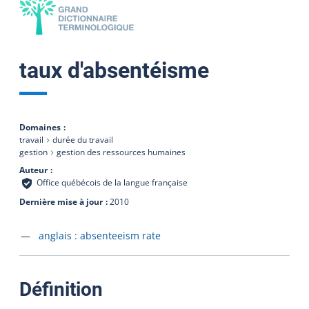
taux d'absentéisme
Domaines
travail
durée du travail
gestion
gestion des ressources humaines
Auteur
Office québécois de la langue française
Dernière mise à jour
2010
Accéder à la fiche en
anglais :
absenteeism rate
:
Définition