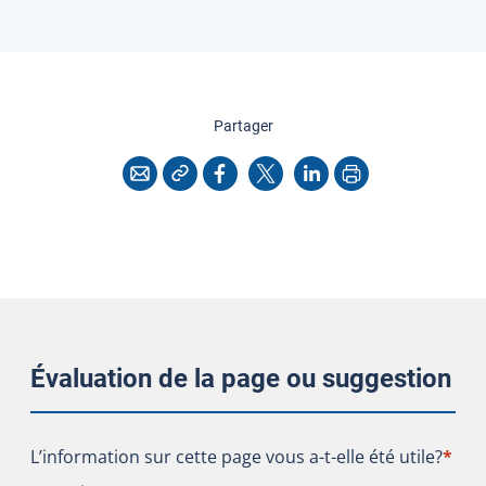
cette page
Partager
Copier l'adresse
Imprimer
Courriel
Facebook
X
LinkedIn
Évaluation de la page ou suggestion
L’information sur cette page vous a-t-elle été utile?
L’information sur cette page vous a-t-elle été utile?
*