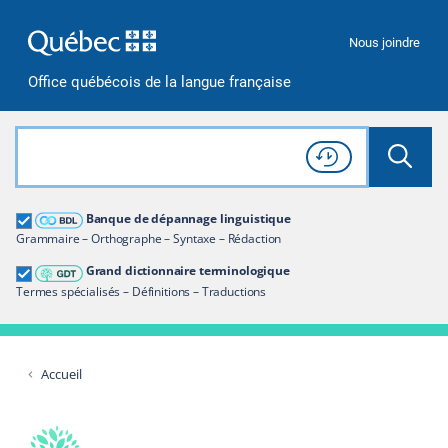
Passer à la recherche
Passer au contenu
Passer à la navigation
Nous joindre
Office québécois de la langue française
Rechercher dans tout le site
Lancer 
Consulter l'
Historique
de recherche
Grand dictionnaire terminologique
Banque de dépannage linguistique
Restreindre aux termes
Grammaire – Orthographe – Syntaxe – Rédaction
Grand dictionnaire terminologique
Termes spécialisés – Définitions – Traductions
Accueil