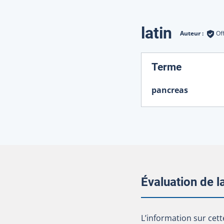
latin
Auteur :
Of
:
Terme
pancreas
Évaluation de 
L’information sur cet
L’information sur cett