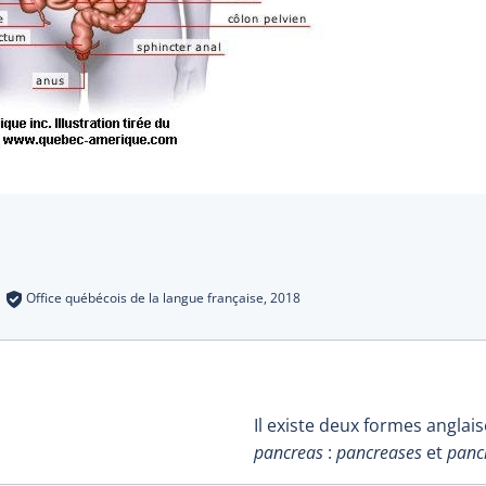
s
:
Office québécois de la langue française,
2018
Il existe deux formes anglais
pancreas
:
pancreases
et
panc