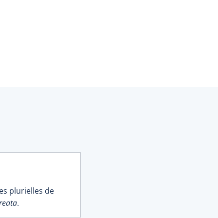
es plurielles de
reata
.