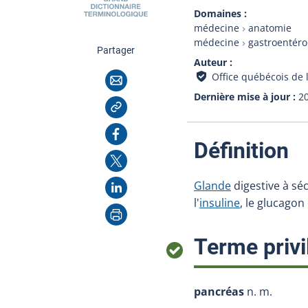
Domaines
médecine
anatomie
médecine
gastroentéro
cette page
Partager
Auteur
Courriel
Office québécois de 
Dernière mise à jour
2
Copier l'adresse
Facebook
:
Définition
X
LinkedIn
Glande
digestive à sé
l'
insuline
, le glucagon
Imprimer
Terme privi
pancréas
n. m.