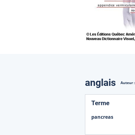
Traduction
anglais
Auteur 
:
Terme
pancreas