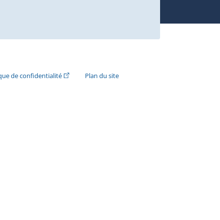
n externe s'ouvrira dans une nouvelle fenêtre.)
(Cet hyperlien externe s'ouvrira dans une nouvelle fenê
ique de confidentialité
Plan du site
e s'ouvrira dans une nouvelle fenêtre.)