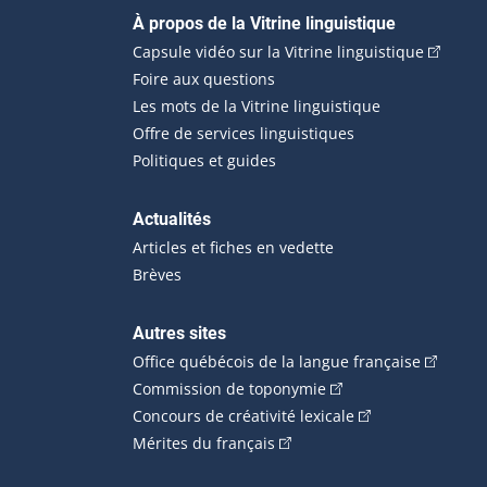
Navigation principale
À propos de la Vitrine linguistique
(Cet hyp
Capsule vidéo sur la Vitrine linguistique
Foire aux questions
Les mots de la Vitrine linguistique
Offre de services linguistiques
Politiques et guides
Actualités
Articles et fiches en vedette
Brèves
Autres sites
(Cet hype
Office québécois de la langue française
(Cet hyperlien externe
Commission de toponymie
(Cet hyperlien ext
Concours de créativité lexicale
(Cet hyperlien externe s'ouvr
Mérites du français