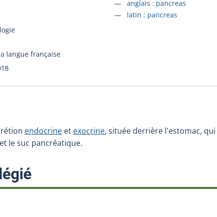
Accéder à la fiche en
anglais :
pancreas
Accéder à la fiche en
latin :
pancreas
logie
la langue française
018
crétion
endocrine
et
exocrine
, située derrière l'estomac, q
 et le suc pancréatique.
:
légié