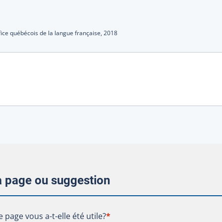
fice québécois de la langue française,
2018
la page ou suggestion
te page vous a-t-elle été utile?
e page vous a-t-elle été utile?
*