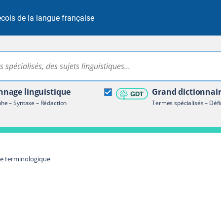
cois de la langue française
Rechercher dans tout le site
ire terminologique
nage linguistique
Grand dictionnai
e – Syntaxe – Rédaction
Termes spécialisés – Défi
re terminologique