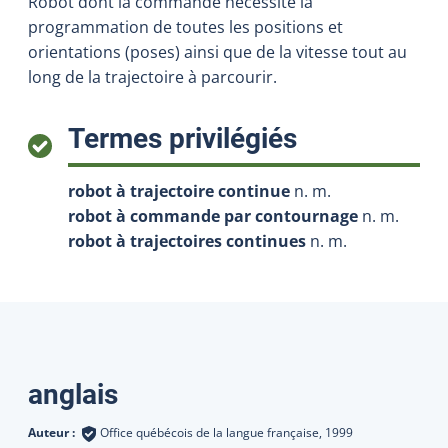
Robot dont la commande nécessite la
programmation de toutes les positions et
orientations (poses) ainsi que de la vitesse tout au
long de la trajectoire à parcourir.
:
Termes privilégiés
robot à trajectoire continue
n. m.
robot à commande par contournage
n. m.
robot à trajectoires continues
n. m.
Traductions
anglais
Auteur :
Office québécois de la langue française,
1999