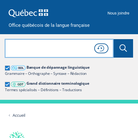
Passer à la recherche
Passer au contenu
Passer à la navigation
Nous joindre
Office québécois de la langue française
Rechercher dans tout le site
Lancer 
Consulter l'
Historique
de recherche
Grand dictionnaire terminologique
Banque de dépannage linguistique
Restreindre aux termes
Grammaire – Orthographe – Syntaxe – Rédaction
Grand dictionnaire terminologique
Termes spécialisés – Définitions – Traductions
Accueil