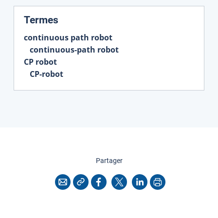
:
Termes
continuous path robot
continuous-path robot
CP robot
CP-robot
cette page
Partager
Copier l'adresse
Imprimer
Courriel
Facebook
X
LinkedIn