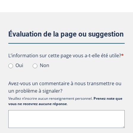
Évaluation de la page ou suggestion
L’information sur cette page vous a-t-elle été utile?
L’information sur cette page vous a-t-elle été utile?
*
Oui
Non
Avez-vous un commentaire à nous transmettre ou
un problème à signaler?
Veuillez n’inscrire aucun renseignement personnel.
Prenez note que
vous ne recevrez aucune réponse
.