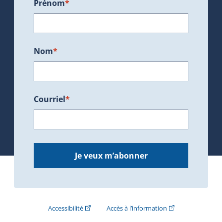
Prénom
*
Nom
*
Courriel
*
Je veux m’abonner
(Cet hyperlien externe s'ouvrira dans une nouve
(Cet hyperlien exte
Accessibilité
Accès à l’information