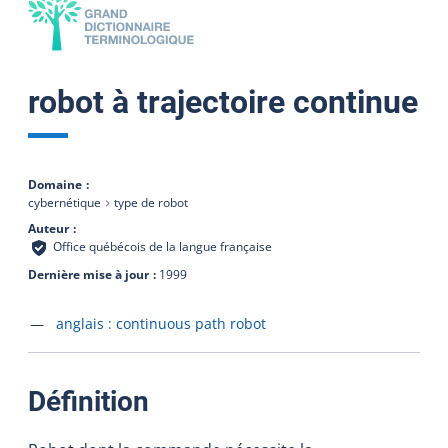
robot à trajectoire continue
Domaine
cybernétique
type de robot
Auteur
Office québécois de la langue française
Dernière mise à jour
1999
Accéder à la fiche en
anglais :
continuous path robot
:
Définition