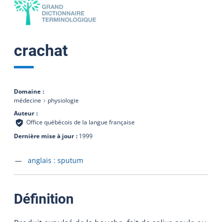
crachat
Domaine
médecine
physiologie
Auteur
Office québécois de la langue française
Dernière mise à jour
1999
Accéder à la fiche en
anglais :
sputum
:
Définition