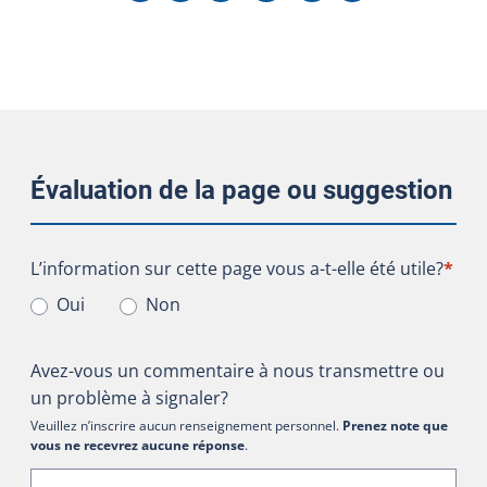
Évaluation de la page ou suggestion
L’information sur cette page vous a-t-elle été utile?
L’information sur cette page vous a-t-elle été utile?
*
Oui
Non
Avez-vous un commentaire à nous transmettre ou
un problème à signaler?
Veuillez n’inscrire aucun renseignement personnel.
Prenez note que
vous ne recevrez aucune réponse
.