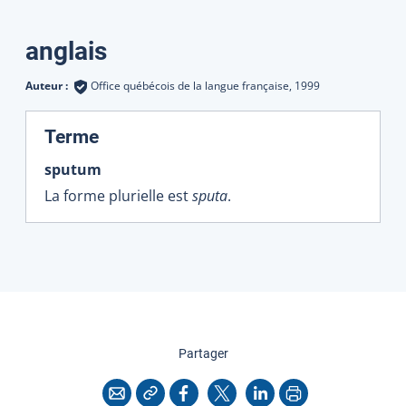
Traductions
anglais
Auteur :
Office québécois de la langue française,
1999
:
Terme
sputum
La forme plurielle est
sputa
.
cette page
Partager
Copier l'adresse
Imprimer
Courriel
Facebook
X
LinkedIn