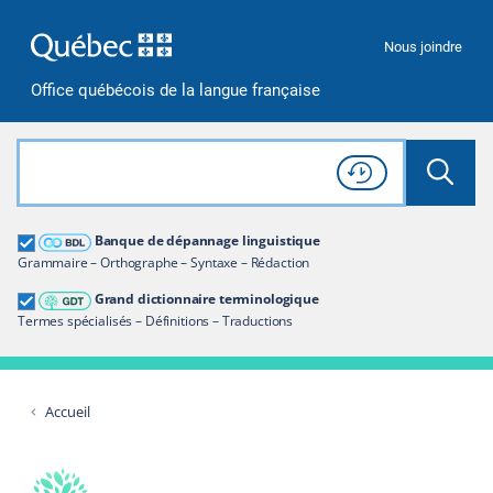
Passer à la recherche
Passer au contenu
Passer à la navigation
Nous joindre
Office québécois de la langue française
Rechercher dans tout le site
Lancer 
Consulter l'
Historique
de recherche
Grand dictionnaire terminologique
Banque de dépannage linguistique
Restreindre aux termes
Grammaire – Orthographe – Syntaxe – Rédaction
Grand dictionnaire terminologique
Termes spécialisés – Définitions – Traductions
Accueil