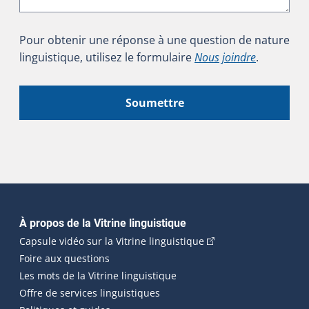
Pour obtenir une réponse à une question de nature
linguistique, utilisez le formulaire
Nous joindre
.
Soumettre
Navigation principale
À propos de la Vitrine linguistique
(Cet hyperlien externe
Capsule vidéo sur la Vitrine linguistique
Foire aux questions
Les mots de la Vitrine linguistique
Offre de services linguistiques