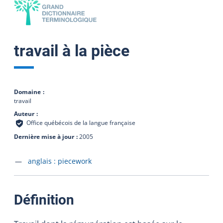
travail à la pièce
Domaine
travail
Auteur
Office québécois de la langue française
Dernière mise à jour
2005
Accéder à la fiche en
anglais :
piecework
:
Définition