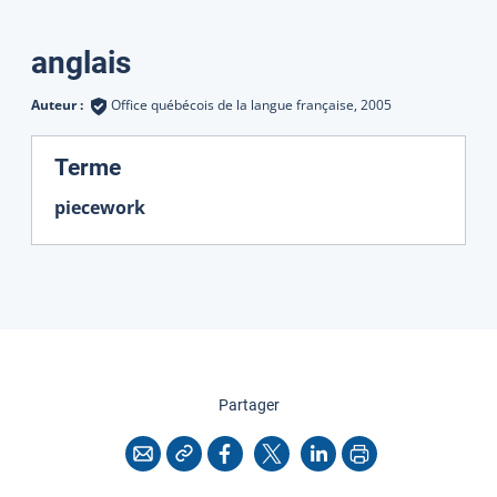
Traductions
anglais
Auteur :
Office québécois de la langue française,
2005
:
Terme
piecework
cette page
Partager
Copier l'adresse
Imprimer
Courriel
Facebook
X
LinkedIn