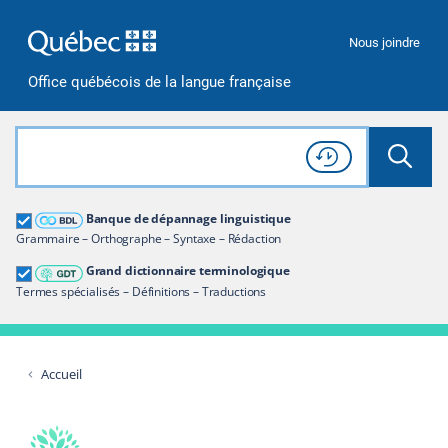
Passer à la recherche
Passer au contenu
Passer à la navigation
Nous joindre
Office québécois de la langue française
Rechercher dans tout le site
Lancer 
Consulter l'
Historique
de recherche
Grand dictionnaire terminologique
Banque de dépannage linguistique
Restreindre aux termes
Grammaire – Orthographe – Syntaxe – Rédaction
Grand dictionnaire terminologique
Termes spécialisés – Définitions – Traductions
Accueil