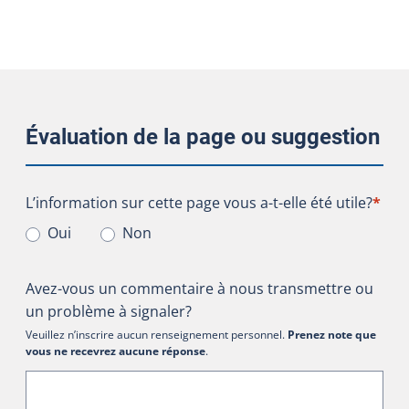
Évaluation de la page ou suggestion
L’information sur cette page vous a-t-elle été utile?
L’information sur cette page vous a-t-elle été utile?
*
Oui
Non
Avez-vous un commentaire à nous transmettre ou
un problème à signaler?
Veuillez n’inscrire aucun renseignement personnel.
Prenez note que
vous ne recevrez aucune réponse
.