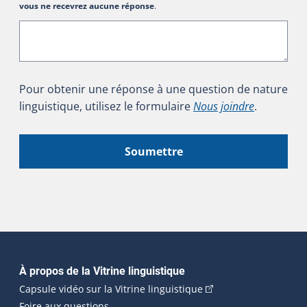
vous ne recevrez aucune réponse
.
Pour obtenir une réponse à une question de nature
linguistique, utilisez le formulaire
Nous joindre
.
Soumettre
Navigation principale
À propos de la Vitrine linguistique
(Cet hyperlien externe
Capsule vidéo sur la Vitrine linguistique
Foire aux questions