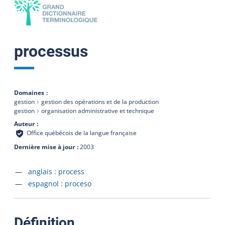
processus
Domaines
gestion
gestion des opérations et de la production
gestion
organisation administrative et technique
Auteur
Office québécois de la langue française
Dernière mise à jour
2003
Accéder à la fiche en
anglais :
process
Accéder à la fiche en
espagnol :
proceso
:
Définition