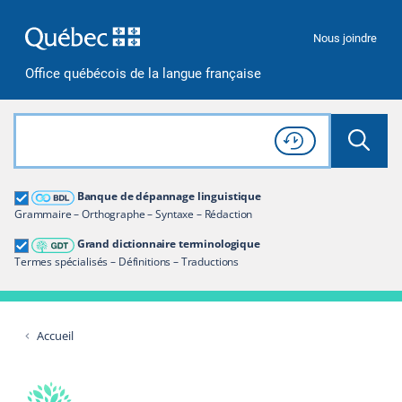
Passer à la recherche
Passer au contenu
Passer à la navigation
Nous joindre
Office québécois de la langue française
Rechercher dans tout le site
Lancer 
Consulter l'
Historique
de recherche
Grand dictionnaire terminologique
Banque de dépannage linguistique
Restreindre aux termes
Grammaire – Orthographe – Syntaxe – Rédaction
Grand dictionnaire terminologique
Termes spécialisés – Définitions – Traductions
Accueil