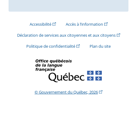
(Cet hyperlien externe s'ouvrira dans une nouve
(Cet hyperlien exte
Accessibilité
Accès à l’information
(Cet hyperli
Déclaration de services aux citoyennes et aux citoyens
(Cet hyperlien externe s'ouvrira d
Politique de confidentialité
Plan du site
(Cet hyperlien extern
© Gouvernement du Québec, 2026