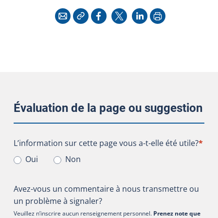
Copier l'adresse
Imprimer
Courriel
Facebook
X
LinkedIn
Évaluation de la page ou suggestion
L’information sur cette page vous a-t-elle été utile?
L’information sur cette page vous a-t-elle été utile?
*
Oui
Non
Avez-vous un commentaire à nous transmettre ou
un problème à signaler?
Veuillez n’inscrire aucun renseignement personnel.
Prenez note que