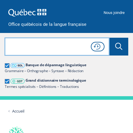
Passer à la recherche
Passer au contenu
Passer à la navigation
Nous joindre
Office québécois de la langue française
Rechercher dans tout le site
Lancer 
Consulter l'
Historique
de recherche
Grand dictionnaire terminologique
Banque de dépannage linguistique
Restreindre aux termes
Grammaire – Orthographe – Syntaxe – Rédaction
Grand dictionnaire terminologique
Termes spécialisés – Définitions – Traductions
Accueil