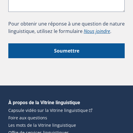
Pour obtenir une réponse à une question de nature
linguistique, utilisez le formulaire
Nous joindre
.
Soumettre
Navigation principale
À propos de la Vitrine linguistique
(Cet hyperlien externe
Capsule vidéo sur la Vitrine linguistique
Foire aux questions
Les mots de la Vitrine linguistique
Offre de services linguistiques