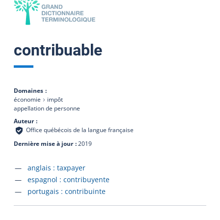
contribuable
Domaines
économie
impôt
appellation de personne
Auteur
Office québécois de la langue française
Dernière mise à jour
2019
Accéder à la fiche en
anglais :
taxpayer
Accéder à la fiche en
espagnol :
contribuyente
Accéder à la fiche en
portugais :
contribuinte