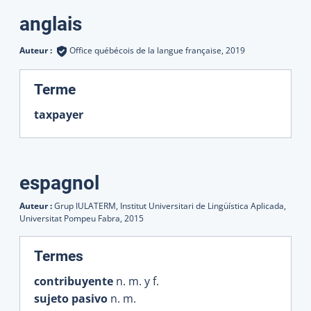
Traductions
anglais
Auteur :
Office québécois de la langue française,
2019
:
Terme
taxpayer
espagnol
Auteur :
Grup IULATERM, Institut Universitari de Lingüística Aplicada,
Universitat Pompeu Fabra,
2015
:
Termes
contribuyente
n. m. y f.
sujeto pasivo
n. m.