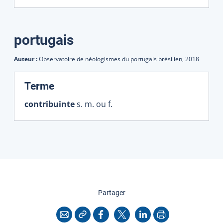
portugais
Auteur :
Observatoire de néologismes du portugais brésilien,
2018
:
Terme
contribuinte
s. m. ou f.
cette page
Partager
Copier l'adresse
Imprimer
Courriel
Facebook
X
LinkedIn