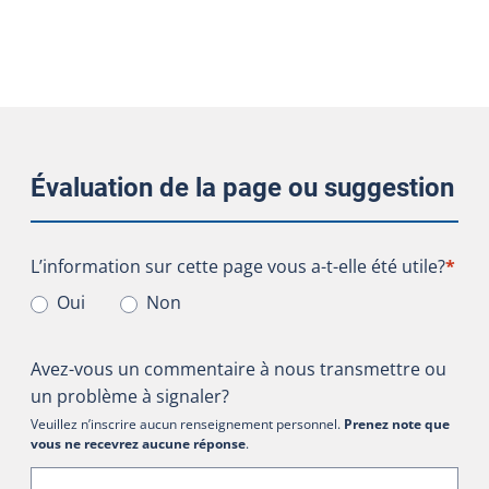
Évaluation de la page ou suggestion
L’information sur cette page vous a-t-elle été utile?
L’information sur cette page vous a-t-elle été utile?
*
Oui
Non
Avez-vous un commentaire à nous transmettre ou
un problème à signaler?
Veuillez n’inscrire aucun renseignement personnel.
Prenez note que
vous ne recevrez aucune réponse
.