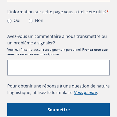
L’information sur cette page vous a-t-elle été utile?
L’information sur cette page vous a-t-elle été utile?
*
Oui
Non
Avez-vous un commentaire à nous transmettre ou
un problème à signaler?
Veuillez n’inscrire aucun renseignement personnel.
Prenez note que
vous ne recevrez aucune réponse
.
Pour obtenir une réponse à une question de nature
linguistique, utilisez le formulaire
Nous joindre
.
Soumettre