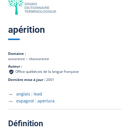
apérition
Domaine
assurance
réassurance
Auteur
Office québécois de la langue française
Dernière mise à jour
2001
Accéder à la fiche en
anglais :
lead
Accéder à la fiche en
espagnol :
apertura
:
Définition