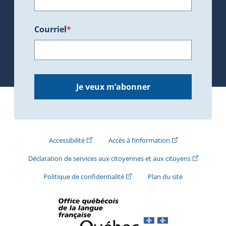
Courriel
*
Je veux m’abonner
(Cet hyperlien externe s'ouvrira dans une nouve
(Cet hyperlien exte
Accessibilité
Accès à l’information
(Cet hyperli
Déclaration de services aux citoyennes et aux citoyens
(Cet hyperlien externe s'ouvrira d
Politique de confidentialité
Plan du site