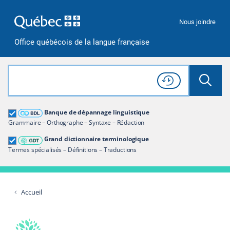
Passer à la recherche
Passer au contenu
Passer à la navigation
Nous joindre
Office québécois de la langue française
Rechercher dans tout le site
Lancer 
Consulter l'
Historique
de recherche
Grand dictionnaire terminologique
Banque de dépannage linguistique
Restreindre aux termes
Grammaire – Orthographe – Syntaxe – Rédaction
Grand dictionnaire terminologique
Termes spécialisés – Définitions – Traductions
Accueil