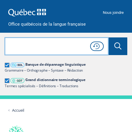
Passer à la recherche
Passer au contenu
Passer à la navigation
Nous joindre
Office québécois de la langue française
Rechercher dans tout le site
Lancer 
Consulter l'
Historique
de recherche
Grand dictionnaire terminologique
Banque de dépannage linguistique
Restreindre aux termes
Grammaire – Orthographe – Syntaxe – Rédaction
Grand dictionnaire terminologique
Termes spécialisés – Définitions – Traductions
Accueil