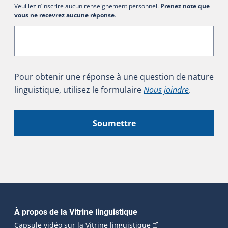
Veuillez n’inscrire aucun renseignement personnel.
Prenez note que
vous ne recevrez aucune réponse
.
Pour obtenir une réponse à une question de nature
linguistique, utilisez le formulaire
Nous joindre
.
Soumettre
Navigation principale
À propos de la Vitrine linguistique
(Cet hyperlien externe
Capsule vidéo sur la Vitrine linguistique