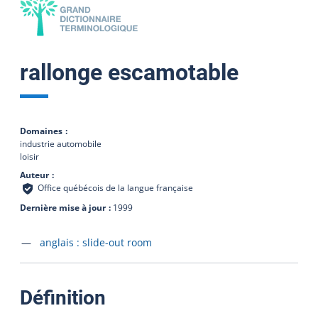
rallonge escamotable
Domaines
industrie automobile
loisir
Auteur
Office québécois de la langue française
Dernière mise à jour
1999
Accéder à la fiche en
anglais :
slide-out room
:
Définition