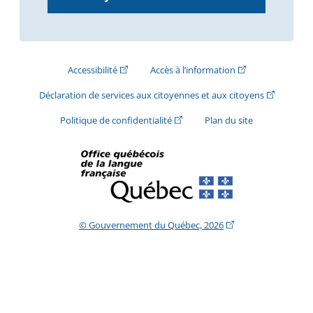
(Cet hyperlien externe s'ouvrira dans une nouve
(Cet hyperlien exte
Accessibilité
Accès à l’information
(Cet hyperli
Déclaration de services aux citoyennes et aux citoyens
(Cet hyperlien externe s'ouvrira d
Politique de confidentialité
Plan du site
(Cet hyperlien extern
© Gouvernement du Québec, 2026