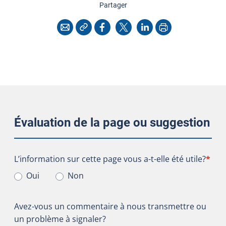
cette page
Partager
Copier l'adresse
Imprimer
Courriel
Facebook
X
LinkedIn
Évaluation de la page ou suggestion
L’information sur cette page vous a-t-elle été utile?
L’information sur cette page vous a-t-elle été utile?
*
Oui
Non
Avez-vous un commentaire à nous transmettre ou
un problème à signaler?