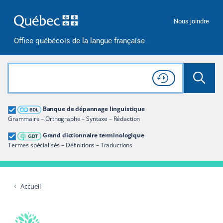
Passer à la recherche
Passer au contenu
Passer à la navigation
Nous joindre
Office québécois de la langue française
Rechercher dans tout le site
Lancer 
Consulter l'
Historique
de recherche
Grand dictionnaire terminologique
Banque de dépannage linguistique
Restreindre aux termes
Grammaire – Orthographe – Syntaxe – Rédaction
Grand dictionnaire terminologique
Termes spécialisés – Définitions – Traductions
Accueil