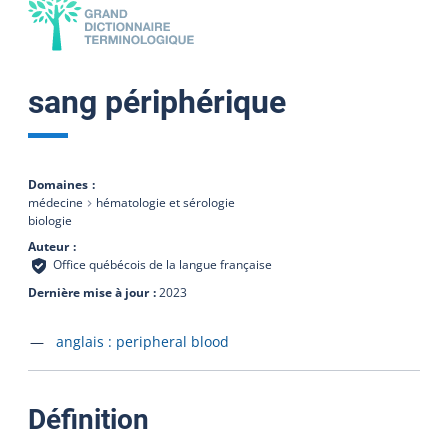
sang périphérique
Domaines
médecine
hématologie et sérologie
biologie
Auteur
Office québécois de la langue française
Dernière mise à jour
2023
Accéder à la fiche en
anglais :
peripheral blood
:
Définition