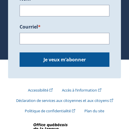
Courriel
*
Je veux m’abonner
(Cet hyperlien externe s'ouvrira dans une nouve
(Cet hyperlien exte
Accessibilité
Accès à l’information
(Cet hyperli
Déclaration de services aux citoyennes et aux citoyens
(Cet hyperlien externe s'ouvrira d
Politique de confidentialité
Plan du site