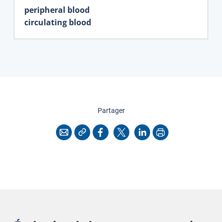
peripheral blood
circulating blood
cette page
Partager
Copier l'adresse
Imprimer
Courriel
Facebook
X
LinkedIn