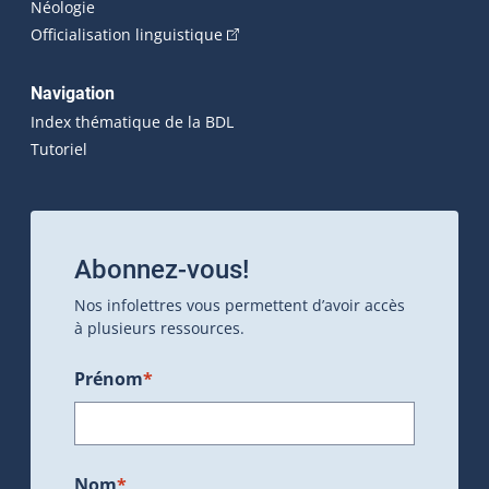
Néologie
(Cet hyperlien externe s'ouvrira dan
Officialisation linguistique
Navigation
Index thématique de la BDL
Tutoriel
Abonnez-vous!
Nos infolettres vous permettent d’avoir accès
à plusieurs ressources.
Prénom
*
Nom
*