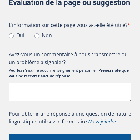
Évaluation de la page ou suggestion
L’information sur cette page vous a-t-elle été utile?
L’information sur cette page vous a-t-elle été utile?
*
Oui
Non
Avez-vous un commentaire à nous transmettre ou
un problème à signaler?
Veuillez n’inscrire aucun renseignement personnel.
Prenez note que
vous ne recevrez aucune réponse
.
Pour obtenir une réponse à une question de nature
linguistique, utilisez le formulaire
Nous joindre
.