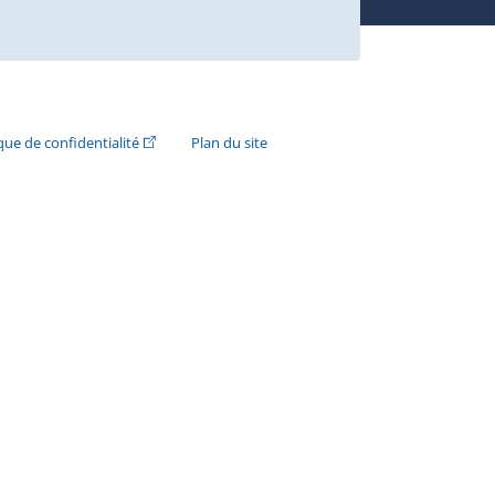
n externe s'ouvrira dans une nouvelle fenêtre.)
(Cet hyperlien externe s'ouvrira dans une nouvelle fenê
ique de confidentialité
Plan du site
e s'ouvrira dans une nouvelle fenêtre.)