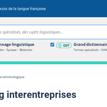
cois de la langue française
Rechercher dans tout le site
ire terminologique
nage linguistique
Grand dictionnai
e – Syntaxe – Rédaction
Termes spécialisés – Défi
re terminologique
g interentreprises