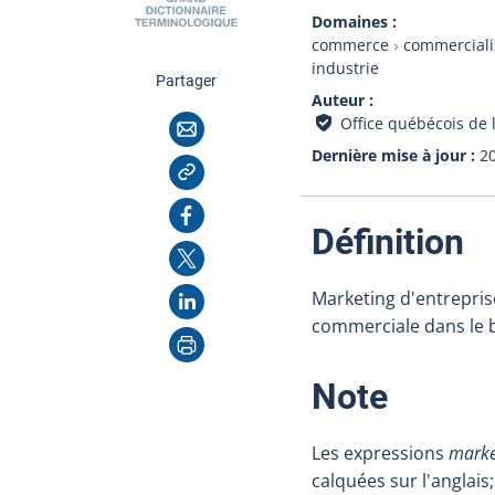
Domaines
commerce
commerciali
industrie
cette page
Partager
Auteur
Courriel
Office québécois de 
Dernière mise à jour
2
Copier l'adresse
Facebook
:
Définition
X
LinkedIn
Marketing d'entrepris
commerciale dans le b
Imprimer
:
Note
Les expressions
marke
calquées sur l'anglais