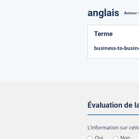
Traduction
anglais
Auteur 
:
Terme
business-to-busin
Évaluation de 
L’information sur cet
L’information sur cett
Oui
Non