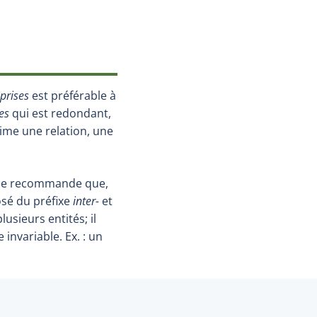
prises
est préférable à
es
qui est redondant,
ime une relation, une
aise recommande que,
osé du préfixe
inter-
et
lusieurs entités; il
 invariable. Ex. : un