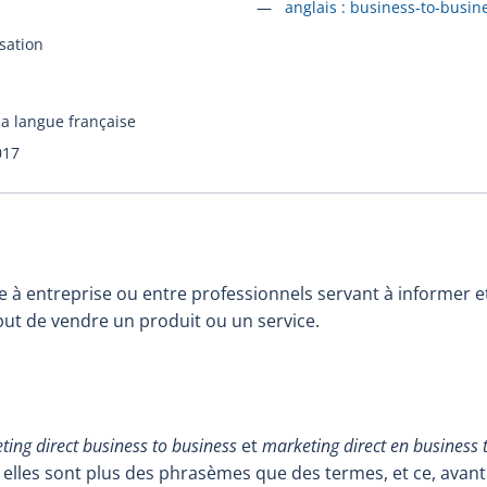
Accéder à la fiche en
anglais :
business-to-busin
sation
la langue française
017
e à entreprise ou entre professionnels servant à informer et
ut de vendre un produit ou un service.
ting direct business to business
et
marketing direct en business 
; elles sont plus des phrasèmes que des termes, et ce, avant