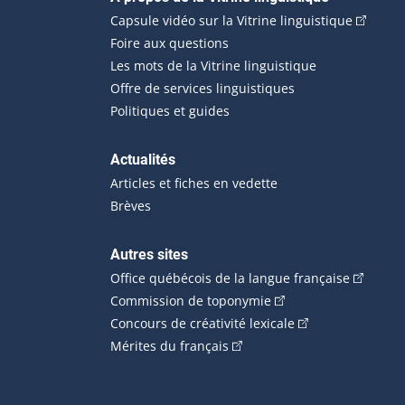
Navigation principale
(Cet hyp
Capsule vidéo sur la Vitrine linguistique
Foire aux questions
Les mots de la Vitrine linguistique
Offre de services linguistiques
Politiques et guides
Actualités
Articles et fiches en vedette
Brèves
Autres sites
(Cet hype
Office québécois de la langue française
(Cet hyperlien externe
Commission de toponymie
(Cet hyperlien ext
Concours de créativité lexicale
(Cet hyperlien externe s'ouvr
Mérites du français