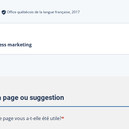
s
:
Office québécois de la langue française,
2017
ess marketing
la page ou suggestion
te page vous a-t-elle été utile?
e page vous a-t-elle été utile?
*