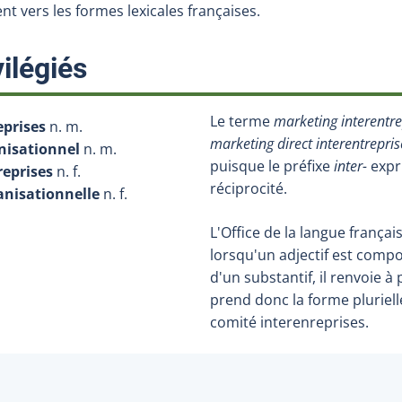
t vers les formes lexicales françaises.
:
ilégiés
Le terme
marketing interentre
eprises
n. m.
marketing direct interentrepris
nisationnel
n. m.
puisque le préfixe
inter-
expr
reprises
n. f.
réciprocité.
anisationnelle
n. f.
L'Office de la langue franç
lorsqu'un adjectif est comp
d'un substantif, il renvoie à p
prend donc la forme plurielle
comité interenreprises.