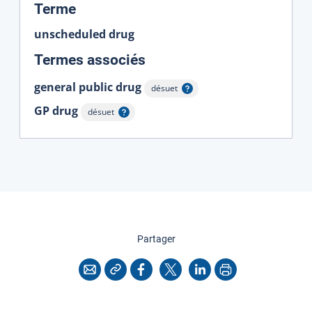
:
Terme
unscheduled drug
:
Termes associés
general public drug
désuet
Afficher l'infobulle
GP drug
désuet
Afficher l'infobulle
cette page
Partager
Copier l'adresse
Imprimer
Courriel
Facebook
X
LinkedIn