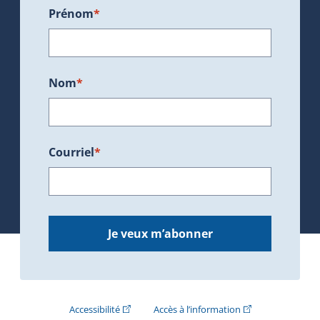
Prénom
*
Nom
*
Courriel
*
Je veux m’abonner
(Cet hyperlien externe s'ouvrira dans une nouve
(Cet hyperlien exte
Accessibilité
Accès à l’information