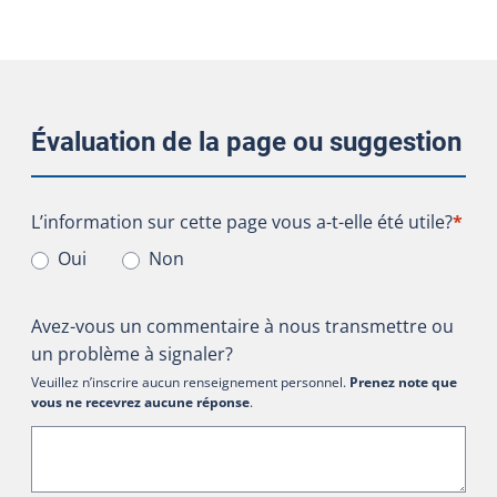
Évaluation de la page ou suggestion
L’information sur cette page vous a-t-elle été utile?
L’information sur cette page vous a-t-elle été utile?
*
Oui
Non
Avez-vous un commentaire à nous transmettre ou
un problème à signaler?
Veuillez n’inscrire aucun renseignement personnel.
Prenez note que
vous ne recevrez aucune réponse
.