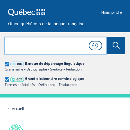
Passer à la recherche
Passer au contenu
Passer à la navigation
Nous joindre
Office québécois de la langue française
Rechercher dans tout le site
Lancer 
Consulter l'
Historique
de recherche
Grand dictionnaire terminologique
Banque de dépannage linguistique
Restreindre aux termes
Grammaire – Orthographe – Syntaxe – Rédaction
Grand dictionnaire terminologique
Termes spécialisés – Définitions – Traductions
Accueil