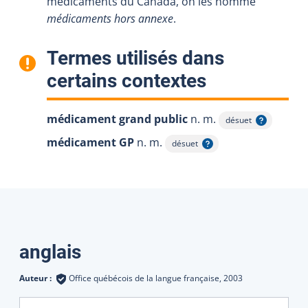
médicaments du Canada, on les nomme
médicaments hors annexe
.
Termes utilisés dans
:
certains contextes
médicament grand public
n. m.
désuet
Afficher l'infobulle
médicament GP
n. m.
désuet
Afficher l'infobulle
Traductions
anglais
Auteur :
Office québécois de la langue française,
2003