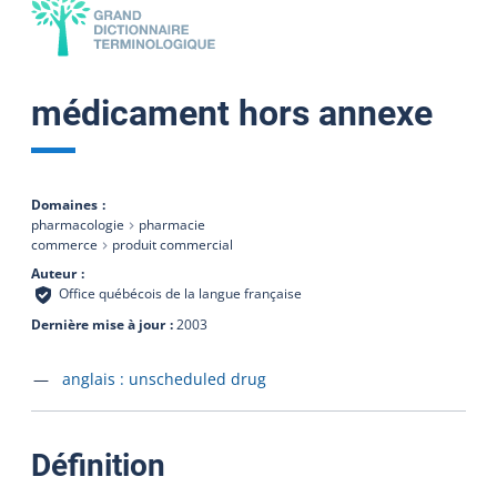
médicament hors annexe
Domaines
pharmacologie
pharmacie
commerce
produit commercial
Auteur
Office québécois de la langue française
Dernière mise à jour
2003
Accéder à la fiche en
anglais :
unscheduled drug
:
Définition