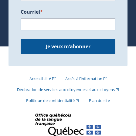
Courriel
*
Je veux m’abonner
(Cet hyperlien externe s'ouvrira dans une nouve
(Cet hyperlien exte
Accessibilité
Accès à l’information
(Cet hyperli
Déclaration de services aux citoyennes et aux citoyens
(Cet hyperlien externe s'ouvrira d
Politique de confidentialité
Plan du site