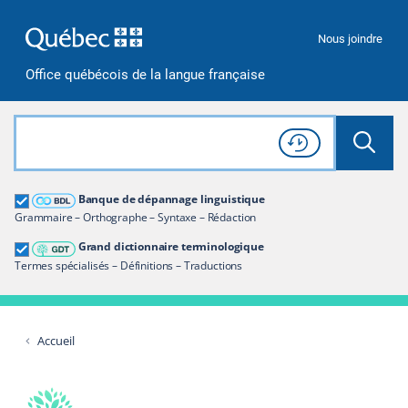
Passer à la recherche
Passer au contenu
Passer à la navigation
Nous joindre
Office québécois de la langue française
Rechercher dans tout le site
Lancer 
Consulter l'
Historique
de recherche
Grand dictionnaire terminologique
Banque de dépannage linguistique
Restreindre aux termes
Grammaire – Orthographe – Syntaxe – Rédaction
Grand dictionnaire terminologique
Termes spécialisés – Définitions – Traductions
Accueil