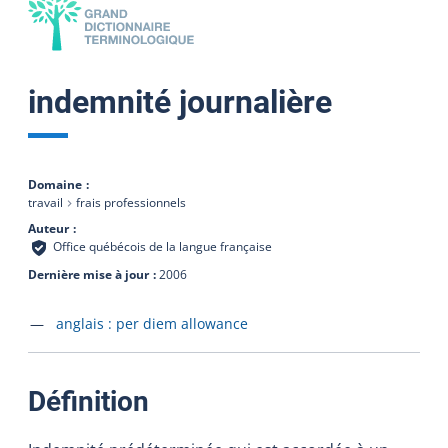
indemnité journalière
Domaine
travail
frais professionnels
Auteur
Office québécois de la langue française
Dernière mise à jour
2006
Accéder à la fiche en
anglais :
per diem allowance
:
Définition