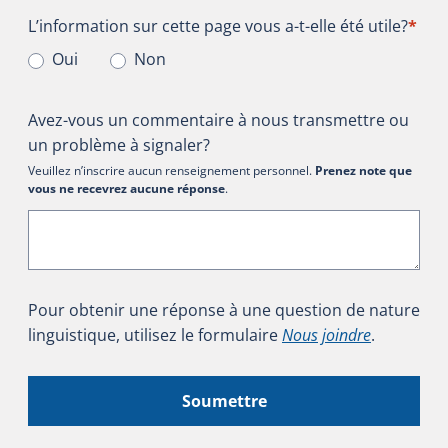
L’information sur cette page vous a-t-elle été utile?
L’information sur cette page vous a-t-elle été utile?
*
Oui
Non
Avez-vous un commentaire à nous transmettre ou
un problème à signaler?
Veuillez n’inscrire aucun renseignement personnel.
Prenez note que
vous ne recevrez aucune réponse
.
Pour obtenir une réponse à une question de nature
linguistique, utilisez le formulaire
Nous joindre
.
Soumettre