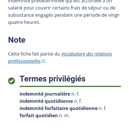
Indemnité prédéterminée qui est accordée à un
salarié pour couvrir certains frais de séjour ou de
subsistance engagés pendant une période de vingt-
quatre heures.
:
Note
Cette fiche fait partie du
Vocabulaire des relations
(Cet hyperlien externe s'ouvrira dans une nou
professionnelles
.
:
Termes privilégiés
indemnité journalière
n. f.
indemnité quotidienne
n. f.
indemnité forfaitaire quotidienne
n. f.
forfait quotidien
n. m.