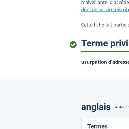
malveillante, d'accé
déni de service distri
Cette fiche fait partie
Terme privi
usurpation d'adresse
Traduction
anglais
Auteur 
:
Termes