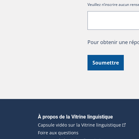
Veuillez n’inscrire aucun re
Pour obtenir une répo
Soumettre
Navigation principale
À propos de la Vitrine linguistique
(Cet hyp
Capsule vidéo sur la Vitrine linguistique
Foire aux questions