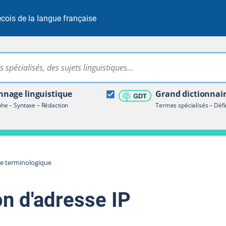
cois de la langue française
Rechercher dans tout le site
ire terminologique
nage linguistique
Grand dictionnai
e – Syntaxe – Rédaction
Termes spécialisés – Défi
re terminologique
on d'adresse IP