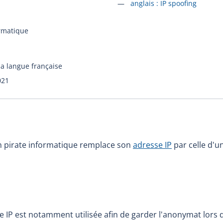
Accéder à la fiche en
anglais :
IP spoofing
ormatique
la langue française
021
n pirate informatique remplace son
adresse IP
par celle d'un
e IP est notamment utilisée afin de garder l'anonymat lors 