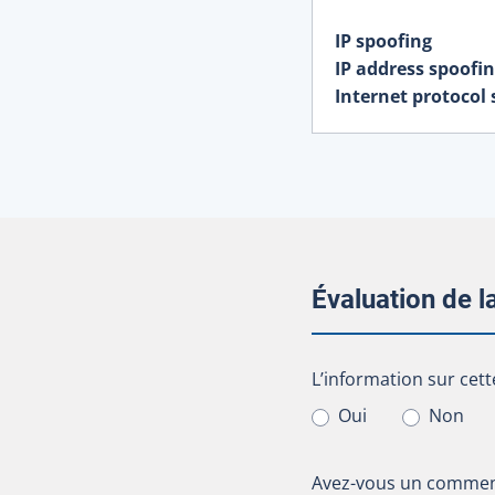
IP spoofing
IP address spoofi
Internet protocol
Évaluation de 
L’information sur cet
L’information sur cett
Oui
Non
Avez-vous un comment