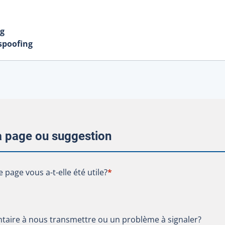
ng
 spoofing
la page ou suggestion
te page vous a-t-elle été utile?
e page vous a-t-elle été utile?
*
aire à nous transmettre ou un problème à signaler?