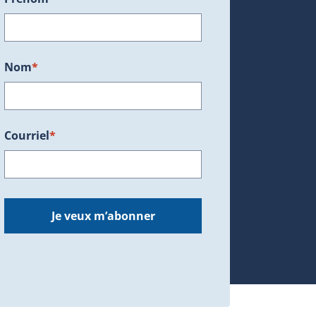
ans une nouvelle fenêtre.)
Nom
*
Courriel
*
dans une nouvelle fenêtre.)
Je veux m’abonner