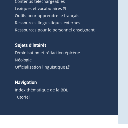
Contenus téléchargeables
(Cet hyperlien externe s'ouvrira d
Lexiques et vocabulaires
Outils pour apprendre le français
Ressources linguistiques externes
Ressources pour le personnel enseignant
Sujets d’intérêt
Féminisation et rédaction épicène
Néologie
(Cet hyperlien externe s'ouvrira 
Officialisation linguistique
rlien externe s'ouvrira dans une nouvelle fenêtre.)
 s'ouvrira dans une nouvelle fenêtre.)
erne s'ouvrira dans une nouvelle fenêtre.)
Navigation
ira dans une nouvelle fenêtre.)
Index thématique de la BDL
Tutoriel