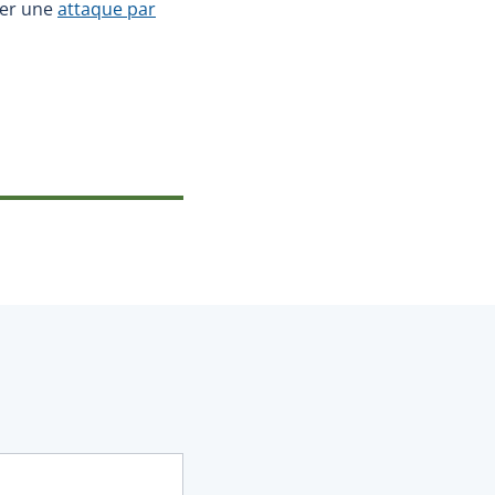
rer une
attaque par
 s'ouvrira dans une nouvelle fenêtre.)