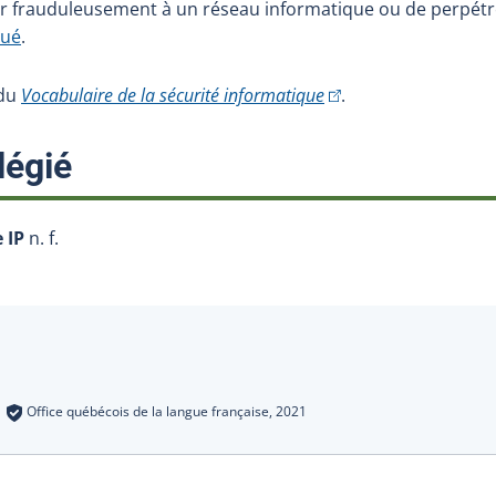
der frauduleusement à un réseau informatique ou de perpét
bué
.
(Cet hyperlien externe
 du
Vocabulaire de la sécurité informatique
.
:
légié
 IP
n. f.
s
:
Office québécois de la langue française,
2021