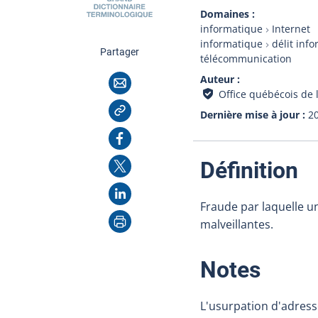
Domaines
informatique
Internet
informatique
délit inf
cette page
Partager
télécommunication
Courriel
Auteur
Office québécois de 
Copier l'adresse
Dernière mise à jour
2
Facebook
X
:
Définition
LinkedIn
Fraude par laquelle u
Imprimer
malveillantes.
:
Notes
L'usurpation d'adress