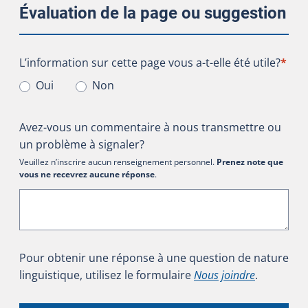
Évaluation de la page ou suggestion
L’information sur cette page vous a-t-elle été utile?
L’information sur cette page vous a-t-elle été utile?
*
Oui
Non
Avez-vous un commentaire à nous transmettre ou
un problème à signaler?
Veuillez n’inscrire aucun renseignement personnel.
Prenez note que
vous ne recevrez aucune réponse
.
Pour obtenir une réponse à une question de nature
linguistique, utilisez le formulaire
Nous joindre
.