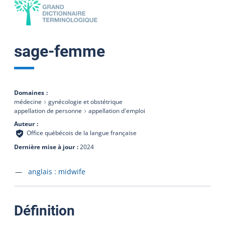
sage-femme
Domaines
médecine
gynécologie et obstétrique
appellation de personne
appellation d'emploi
Auteur
Office québécois de la langue française
Dernière mise à jour
2024
Accéder à la fiche en
anglais :
midwife
:
Définition