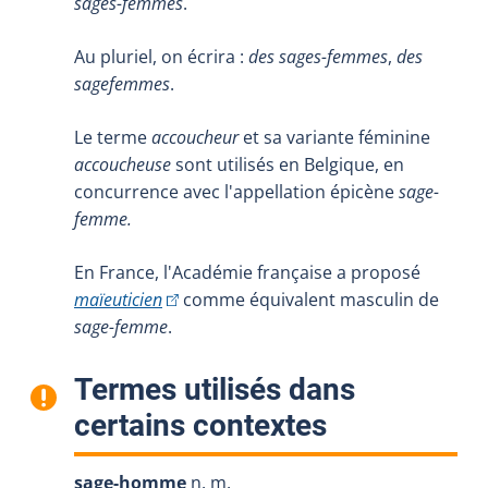
sages-femmes
.
Au pluriel, on écrira :
des sages-femmes
,
des
sagefemmes
.
Le terme
accoucheur
et sa variante féminine
accoucheuse
sont utilisés en Belgique, en
concurrence avec l'appellation épicène
sage-
femme.
En France, l'Académie française a proposé
(Cet hyperlien externe s'ouvrira dans une no
maïeuticien
comme équivalent masculin de
sage-femme
.
Termes utilisés dans
:
certains contextes
sage-homme
n. m.