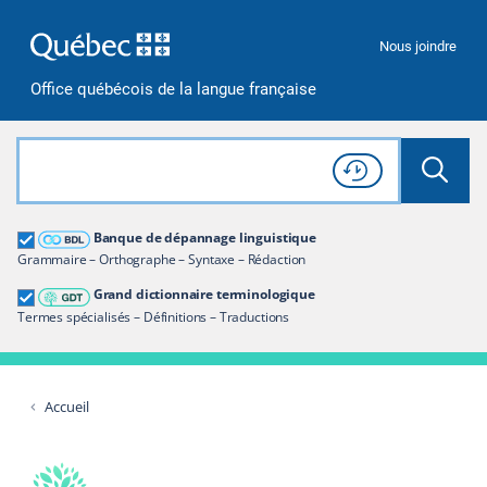
Passer à la recherche
Passer au contenu
Passer à la navigation
Nous joindre
Office québécois de la langue française
Rechercher dans tout le site
Lancer 
Consulter l'
Historique
de recherche
Grand dictionnaire terminologique
Banque de dépannage linguistique
Restreindre aux termes
Grammaire – Orthographe – Syntaxe – Rédaction
Grand dictionnaire terminologique
Termes spécialisés – Définitions – Traductions
Accueil