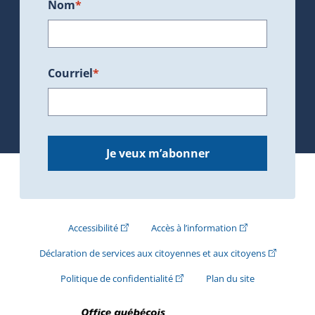
Nom
*
Courriel
*
Je veux m’abonner
(Cet hyperlien externe s'ouvrira dans une nouve
(Cet hyperlien exte
Accessibilité
Accès à l’information
(Cet hyperli
Déclaration de services aux citoyennes et aux citoyens
(Cet hyperlien externe s'ouvrira d
Politique de confidentialité
Plan du site