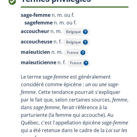
sage-femme
n. m. ou f.
sagefemme
n. m. ou f.
accoucheur
n. m.
Belgique
Afficher l'infobulle
accoucheuse
n. f.
Belgique
Afficher l'infobulle
maïeuticien
n. m.
France
Afficher l'infobulle
maïeuticienne
n. f.
France
Afficher l'infobulle
Le terme
sage-femme
est généralement
considéré comme épicène :
un ou une sage-
femme
. Cette tendance pourrait s'expliquer
par le fait que, selon certaines sources,
femme
,
dans
sage-femme
, ferait référence à la
parturiente (la femme qui accouche). Au
Québec, c'est l'appellation épicène
sage-femme
qui a été retenue dans le cadre de la
Loi sur les