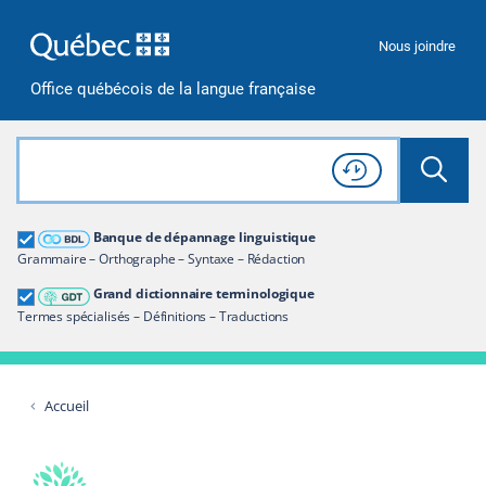
Passer à la recherche
Passer au contenu
Passer à la navigation
Nous joindre
Office québécois de la langue française
Rechercher dans tout le site
Lancer 
Consulter l'
Historique
de recherche
Grand dictionnaire terminologique
Banque de dépannage linguistique
Restreindre aux termes
Grammaire – Orthographe – Syntaxe – Rédaction
Grand dictionnaire terminologique
Termes spécialisés – Définitions – Traductions
Accueil