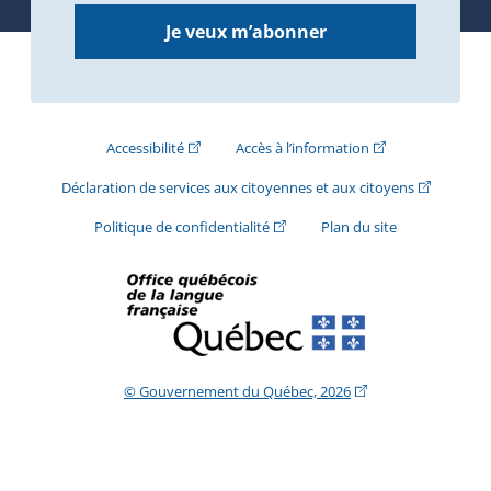
Je veux m’abonner
(Cet hyperlien externe s'ouvrira dans une nouve
(Cet hyperlien exte
Accessibilité
Accès à l’information
(Cet hyperli
Déclaration de services aux citoyennes et aux citoyens
(Cet hyperlien externe s'ouvrira d
Politique de confidentialité
Plan du site
(Cet hyperlien extern
© Gouvernement du Québec, 2026