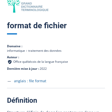
format de fichier
Domaine
informatique
traitement des données
Auteur
Office québécois de la langue française
Dernière mise à jour
2022
Accéder à la fiche en
anglais :
file format
:
Définition