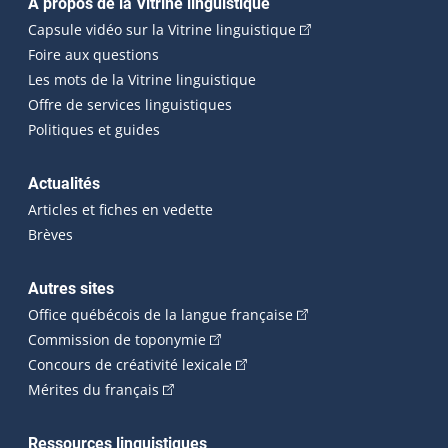
Navigation principale
À propos de la Vitrine linguistique
(Cet hyperlien externe
Capsule vidéo sur la Vitrine linguistique
Foire aux questions
Les mots de la Vitrine linguistique
Offre de services linguistiques
Politiques et guides
Actualités
Articles et fiches en vedette
Brèves
Autres sites
(Cet hyperlien externe 
Office québécois de la langue française
(Cet hyperlien externe s'ouvrira dan
Commission de toponymie
(Cet hyperlien externe s'ouvrira
Concours de créativité lexicale
(Cet hyperlien externe s'ouvrira dans une n
Mérites du français
Ressources linguistiques