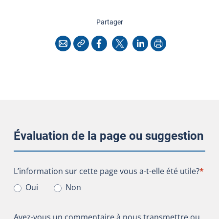
cette page
Partager
Copier l'adresse
Imprimer
Courriel
Facebook
X
LinkedIn
Évaluation de la page ou suggestion
L’information sur cette page vous a-t-elle été utile?
L’information sur cette page vous a-t-elle été utile?
*
Oui
Non
Avez-vous un commentaire à nous transmettre ou