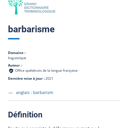
barbarisme
Domaine
linguistique
Auteur
Office québécois de la langue française
Dernière mise à jour
2021
Accéder à la fiche en
anglais :
barbarism
:
Définition