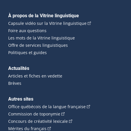
Navigation principale
À propos de la Vitrine linguistique
(Cet hyperlien externe
Capsule vidéo sur la Vitrine linguistique
Foire aux questions
Les mots de la Vitrine linguistique
Offre de services linguistiques
Politiques et guides
Actualités
Articles et fiches en vedette
Brèves
Autres sites
(Cet hyperlien externe 
Office québécois de la langue française
(Cet hyperlien externe s'ouvrira dan
Commission de toponymie
(Cet hyperlien externe s'ouvrira
Concours de créativité lexicale
(Cet hyperlien externe s'ouvrira dans une n
Mérites du français