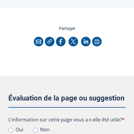
cette page
Partager
Copier l'adresse
Imprimer
Courriel
Facebook
X
LinkedIn
Évaluation de la page ou suggestion
L’information sur cette page vous a-t-elle été utile?
L’information sur cette page vous a-t-elle été utile?
*
Oui
Non