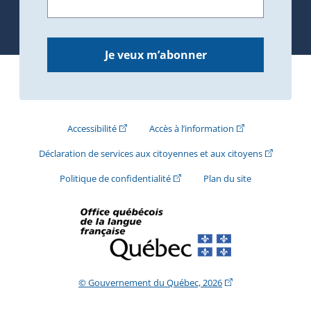
Je veux m’abonner
(Cet hyperlien externe s'ouvrira dans une nouve
(Cet hyperlien exte
Accessibilité
Accès à l’information
(Cet hyperli
Déclaration de services aux citoyennes et aux citoyens
(Cet hyperlien externe s'ouvrira d
Politique de confidentialité
Plan du site
(Cet hyperlien extern
© Gouvernement du Québec, 2026