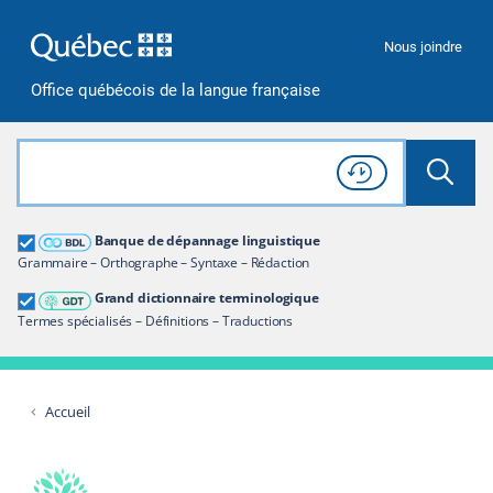
Passer à la recherche
Passer au contenu
Passer à la navigation
Nous joindre
Office québécois de la langue française
Rechercher dans tout le site
Lancer 
Consulter l'
Historique
de recherche
Grand dictionnaire terminologique
Banque de dépannage linguistique
Restreindre aux termes
Grammaire – Orthographe – Syntaxe – Rédaction
Grand dictionnaire terminologique
Termes spécialisés – Définitions – Traductions
Accueil