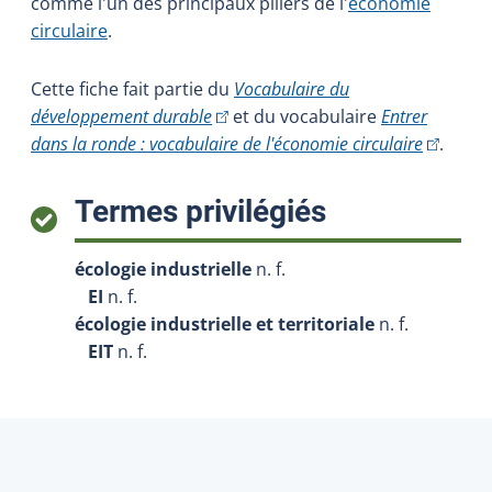
comme l'un des principaux piliers de l'
économie
circulaire
.
Cette fiche fait partie du
Vocabulaire du
(Cet hyperlien externe s'ouvrira dans
développement durable
et du vocabulaire
Entrer
(Cet hype
dans la ronde : vocabulaire de l'économie circulaire
.
:
Termes privilégiés
écologie industrielle
n. f.
EI
n. f.
écologie industrielle et territoriale
n. f.
EIT
n. f.