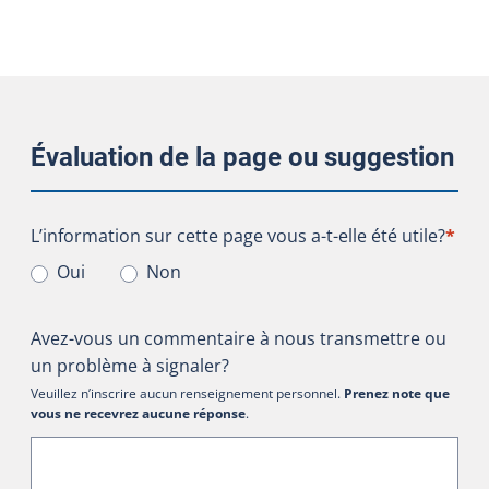
Évaluation de la page ou suggestion
L’information sur cette page vous a-t-elle été utile?
L’information sur cette page vous a-t-elle été utile?
*
Oui
Non
Avez-vous un commentaire à nous transmettre ou
un problème à signaler?
Veuillez n’inscrire aucun renseignement personnel.
Prenez note que
vous ne recevrez aucune réponse
.