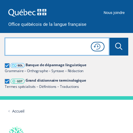
Passer à la recherche
Passer au contenu
Passer à la navigation
Nous joindre
Office québécois de la langue française
Rechercher dans tout le site
Lancer 
Consulter l'
Historique
de recherche
Grand dictionnaire terminologique
Banque de dépannage linguistique
Restreindre aux termes
Grammaire – Orthographe – Syntaxe – Rédaction
Grand dictionnaire terminologique
Termes spécialisés – Définitions – Traductions
Accueil