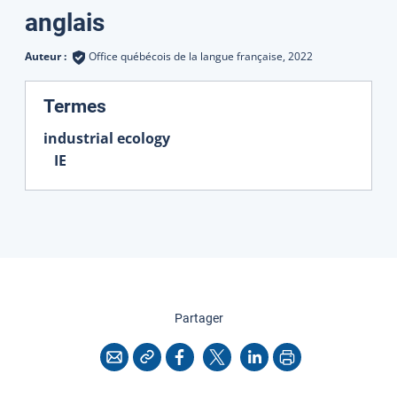
Traductions
anglais
Auteur :
Office québécois de la langue française,
2022
:
Termes
industrial ecology
IE
cette page
Partager
Copier l'adresse
Imprimer
Courriel
Facebook
X
LinkedIn