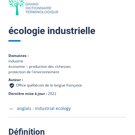
écologie industrielle
Domaines
industrie
économie
production des richesses
protection de l'environnement
Auteur
Office québécois de la langue française
Dernière mise à jour
2022
Accéder à la fiche en
anglais :
industrial ecology
:
Définition