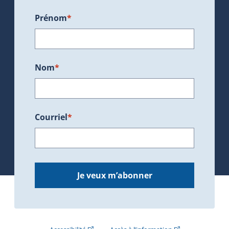
Prénom
*
Nom
*
Courriel
*
Je veux m’abonner
(Cet hyperlien externe s'ouvrira dans une nouve
(Cet hyperlien exte