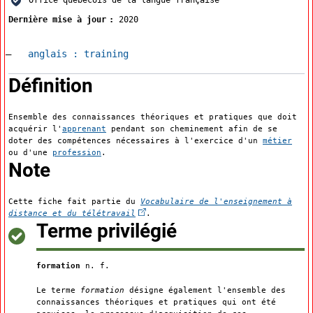
Dernière mise à jour
2020
Accéder à la fiche en
anglais :
training
:
Définition
Ensemble des connaissances théoriques et pratiques que doit
acquérir l'
apprenant
pendant son cheminement afin de se
doter des compétences nécessaires à l'exercice d'un
métier
ou d'une
profession
.
:
Note
Cette fiche fait partie du
Vocabulaire de l'enseignement à
(Cet hyperlien externe s'ouvrira dan
distance et du télétravail
.
:
Terme privilégié
formation
n. f.
Le terme
formation
désigne également l'ensemble des
connaissances théoriques et pratiques qui ont été