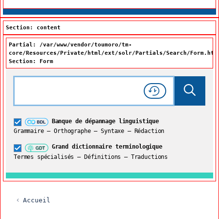
Section: content
Partial: /var/www/vendor/toumoro/tm-
core/Resources/Private/html/ext/solr/Partials/Search/Form.htm
Section: Form
Rechercher dans tout le site
Lancer 
Consulter l'
Historique
de recherche
Grand dictionnaire terminologique
Banque de dépannage linguistique
Restreindre aux termes
Grammaire – Orthographe – Syntaxe – Rédaction
Grand dictionnaire terminologique
Termes spécialisés – Définitions – Traductions
Accueil