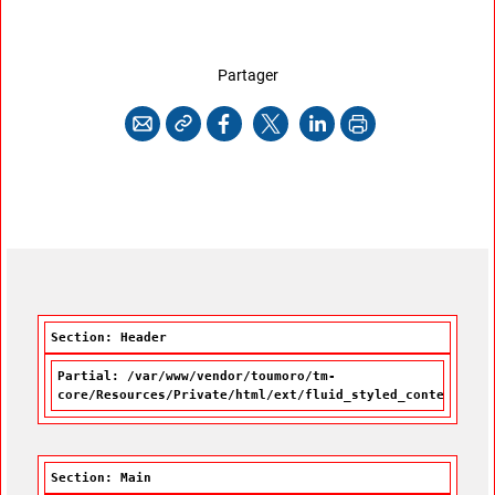
cette page
Partager
Copier l'adresse
Imprimer
Courriel
Facebook
X
LinkedIn
Section: Header
Partial: /var/www/vendor/toumoro/tm-
core/Resources/Private/html/ext/fluid_styled_content/Par
Section: Main