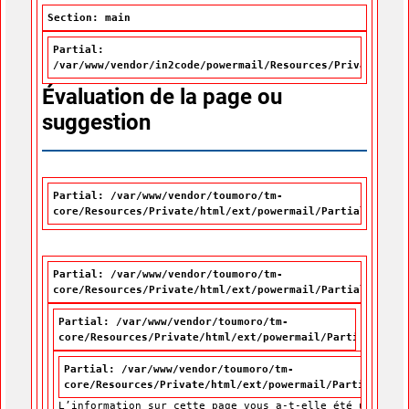
Section: main
Partial:
/var/www/vendor/in2code/powermail/Resources/Private/Par
Évaluation de la page ou
suggestion
Partial: /var/www/vendor/toumoro/tm-
core/Resources/Private/html/ext/powermail/Partials/Misc
Partial: /var/www/vendor/toumoro/tm-
core/Resources/Private/html/ext/powermail/Partials/Form
Partial: /var/www/vendor/toumoro/tm-
core/Resources/Private/html/ext/powermail/Partials/For
Partial: /var/www/vendor/toumoro/tm-
core/Resources/Private/html/ext/powermail/Partials/For
L’information sur cette page vous a-t-elle été utile?
L’information sur cette page vous a-t-elle été utile?
*