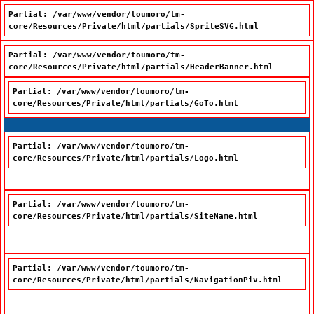
Partial: /var/www/vendor/toumoro/tm-
core/Resources/Private/html/partials/SpriteSVG.html
Partial: /var/www/vendor/toumoro/tm-
core/Resources/Private/html/partials/HeaderBanner.html
Partial: /var/www/vendor/toumoro/tm-
core/Resources/Private/html/partials/GoTo.html
Passer à la recherche
Passer au contenu
Passer à la navigation
Partial: /var/www/vendor/toumoro/tm-
core/Resources/Private/html/partials/Logo.html
Partial: /var/www/vendor/toumoro/tm-
core/Resources/Private/html/partials/SiteName.html
Office québécois de la langue française
Partial: /var/www/vendor/toumoro/tm-
core/Resources/Private/html/partials/NavigationPiv.html
Nous joindre