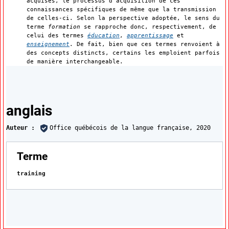
acquises, le processus d'acquisition de ces
connaissances spécifiques de même que la transmission
de celles-ci. Selon la perspective adoptée, le sens du
terme
formation
se rapproche donc, respectivement, de
celui des termes
éducation
,
apprentissage
et
enseignement
. De fait, bien que ces termes renvoient à
des concepts distincts, certains les emploient parfois
de manière interchangeable.
Traductions
anglais
Auteur :
Office québécois de la langue française,
2020
:
Terme
training