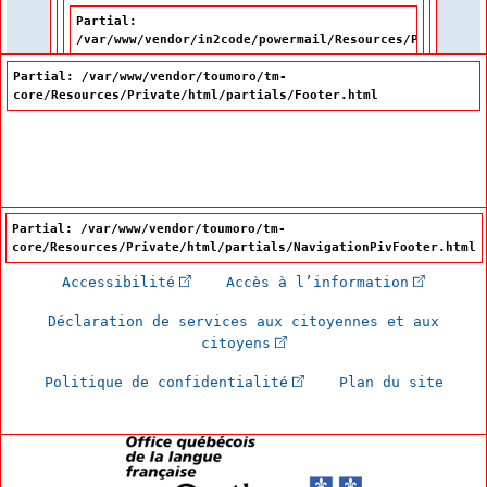
Partial:
/var/www/vendor/in2code/powermail/Resources/Private/Pa
Partial: /var/www/vendor/toumoro/tm-
core/Resources/Private/html/partials/Footer.html
Partial: /var/www/vendor/toumoro/tm-
core/Resources/Private/html/partials/NavigationPivFooter.html
(Cet hyperlien externe s'ouvrira dan
(Cet hype
Accessibilité
Accès à l’information
Déclaration de services aux citoyennes et aux
(Cet hyperlien externe s'
citoyens
(Cet hyperlien externe 
Politique de confidentialité
Plan du site