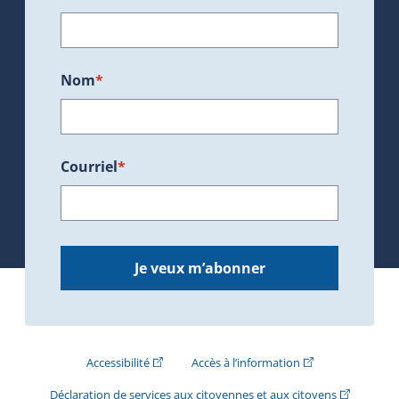
Nom
*
Courriel
*
Je veux m’abonner
(Cet hyperlien externe s'ouvrira dans une nouve
(Cet hyperlien exte
Accessibilité
Accès à l’information
(Cet hyperli
Déclaration de services aux citoyennes et aux citoyens