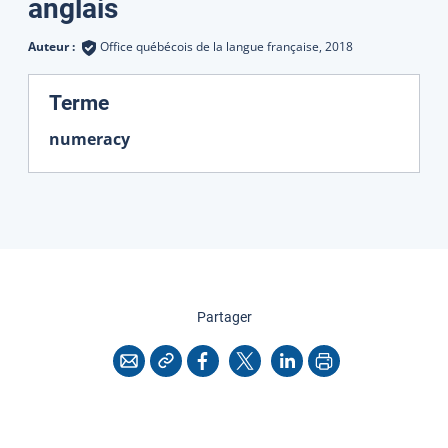
Traductions
anglais
Auteur :
Office québécois de la langue française,
2018
:
Terme
numeracy
cette page
Partager
Copier l'adresse
Imprimer
Courriel
Facebook
X
LinkedIn