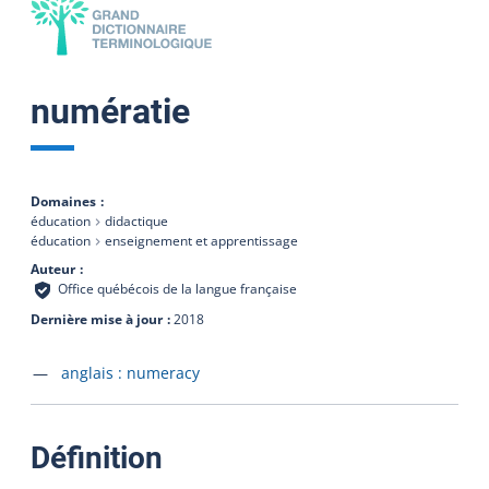
numératie
Domaines
éducation
didactique
éducation
enseignement et apprentissage
Auteur
Office québécois de la langue française
Dernière mise à jour
2018
Accéder à la fiche en
anglais :
numeracy
:
Définition