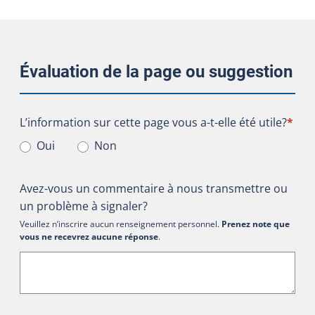
Évaluation de la page ou suggestion
L’information sur cette page vous a-t-elle été utile?
L’information sur cette page vous a-t-elle été utile?
*
Oui
Non
Avez-vous un commentaire à nous transmettre ou
un problème à signaler?
Veuillez n’inscrire aucun renseignement personnel.
Prenez note que
vous ne recevrez aucune réponse
.