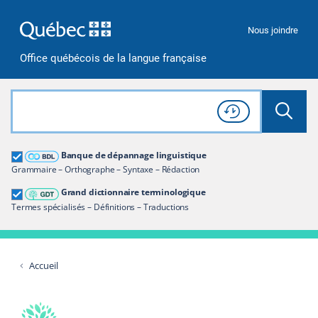
Passer à la recherche
Passer au contenu
Passer à la navigation
Nous joindre
Office québécois de la langue française
Rechercher dans tout le site
Lancer 
Consulter l'
Historique
de recherche
Grand dictionnaire terminologique
Banque de dépannage linguistique
Restreindre aux termes
Grammaire – Orthographe – Syntaxe – Rédaction
Grand dictionnaire terminologique
Termes spécialisés – Définitions – Traductions
Accueil