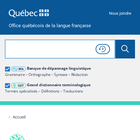
Passer à la recherche
Passer au contenu
Passer à la navigation
Nous joindre
Office québécois de la langue française
Rechercher dans tout le site
Lancer 
Consulter l'
Historique
de recherche
Grand dictionnaire terminologique
Banque de dépannage linguistique
Restreindre aux termes
Grammaire – Orthographe – Syntaxe – Rédaction
Grand dictionnaire terminologique
Termes spécialisés – Définitions – Traductions
Accueil