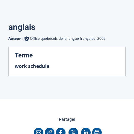
Traductions
anglais
Auteur :
Office québécois de la langue française,
2002
:
Terme
work schedule
cette page
Partager
Copier l'adresse
Imprimer
Courriel
Facebook
X
LinkedIn