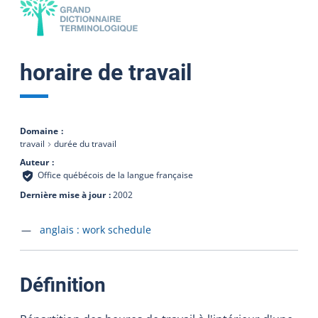
horaire de travail
Domaine
travail
durée du travail
Auteur
Office québécois de la langue française
Dernière mise à jour
2002
Accéder à la fiche en
anglais :
work schedule
:
Définition