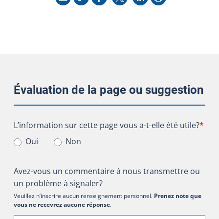
Évaluation de la page ou suggestion
L’information sur cette page vous a-t-elle été utile?
L’information sur cette page vous a-t-elle été utile?
*
Oui
Non
Avez-vous un commentaire à nous transmettre ou
un problème à signaler?
Veuillez n’inscrire aucun renseignement personnel.
Prenez note que
vous ne recevrez aucune réponse
.