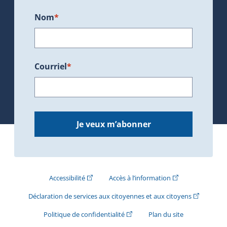
Nom
*
Courriel
*
Je veux m’abonner
(Cet hyperlien externe s'ouvrira dans une nouve
(Cet hyperlien exte
Accessibilité
Accès à l’information
(Cet hyperli
Déclaration de services aux citoyennes et aux citoyens
(Cet hyperlien externe s'ouvrira d
Politique de confidentialité
Plan du site