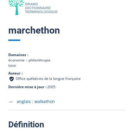
marchethon
Domaines
économie
philanthropie
loisir
Auteur
Office québécois de la langue française
Dernière mise à jour
2005
Accéder à la fiche en
anglais :
walkathon
:
Définition