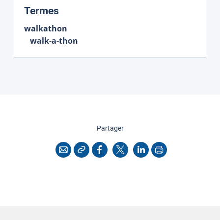
:
Termes
walkathon
walk-a-thon
cette page
Partager
Copier l'adresse
Imprimer
Courriel
Facebook
X
LinkedIn