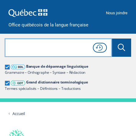
Passer à la recherche
Passer au contenu
Passer à la navigation
Nous joindre
Office québécois de la langue française
Rechercher dans tout le site
Lancer 
Consulter l'
Historique
de recherche
Grand dictionnaire terminologique
Banque de dépannage linguistique
Restreindre aux termes
Grammaire – Orthographe – Syntaxe – Rédaction
Grand dictionnaire terminologique
Termes spécialisés – Définitions – Traductions
Accueil