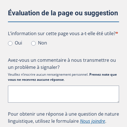
Évaluation de la page ou suggestion
L’information sur cette page vous a-t-elle été utile?
L’information sur cette page vous a-t-elle été utile?
*
Oui
Non
Avez-vous un commentaire à nous transmettre ou
un problème à signaler?
Veuillez n’inscrire aucun renseignement personnel.
Prenez note que
vous ne recevrez aucune réponse
.
Pour obtenir une réponse à une question de nature
linguistique, utilisez le formulaire
Nous joindre
.