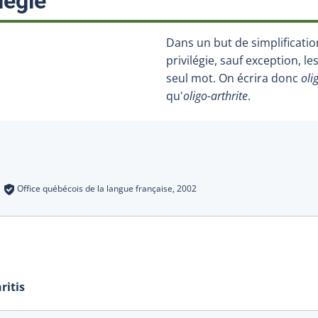
:
légié
Dans un but de simplificatio
privilégie, sauf exception, l
seul mot. On écrira donc
oli
qu'
oligo-arthrite
.
s
:
Office québécois de la langue française,
2002
ritis