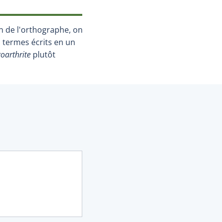
n de l'orthographe, on
es termes écrits en un
goarthrite
plutôt