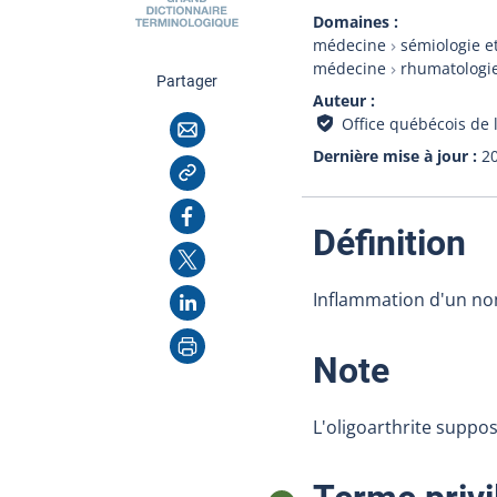
Domaines
médecine
sémiologie e
médecine
rhumatologi
cette page
Partager
Auteur
Courriel
Office québécois de 
Dernière mise à jour
2
Copier l'adresse
Facebook
:
Définition
X
LinkedIn
Inflammation d'un nom
Imprimer
:
Note
L'oligoarthrite suppos