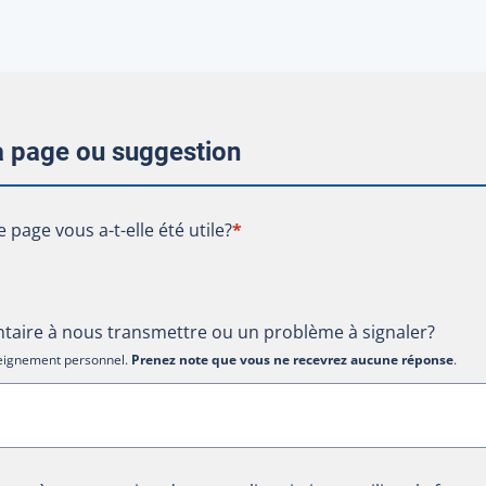
la page ou suggestion
te page vous a-t-elle été utile?
e page vous a-t-elle été utile?
*
aire à nous transmettre ou un problème à signaler?
nseignement personnel.
Prenez note que vous ne recevrez aucune réponse
.