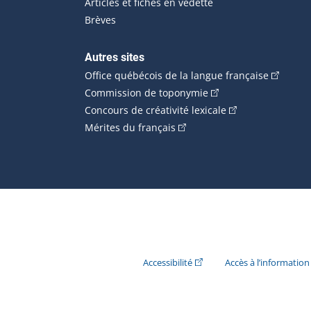
Articles et fiches en vedette
Brèves
Autres sites
(Cet hype
Office québécois de la langue française
(Cet hyperlien externe
Commission de toponymie
(Cet hyperlien ext
Concours de créativité lexicale
(Cet hyperlien externe s'ouvr
Mérites du français
(Cet hyperlien externe s'ouvr
Accessibilité
Accès à l’information