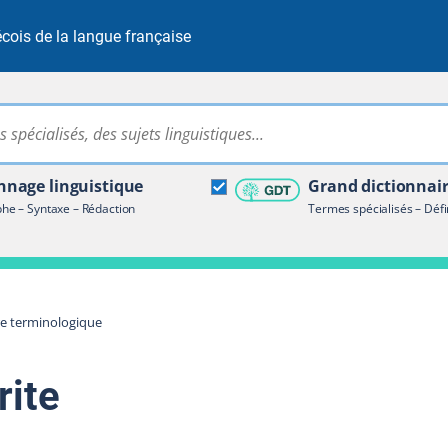
cois de la langue française
Rechercher dans tout le site
ire terminologique
nage linguistique
Grand dictionnai
e – Syntaxe – Rédaction
Termes spécialisés – Défi
re terminologique
rite