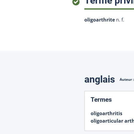
Terme privi
oligoarthrite
n. f.
Traduction
anglais
Auteur 
:
Termes
oligoarthritis
oligoarticular arth