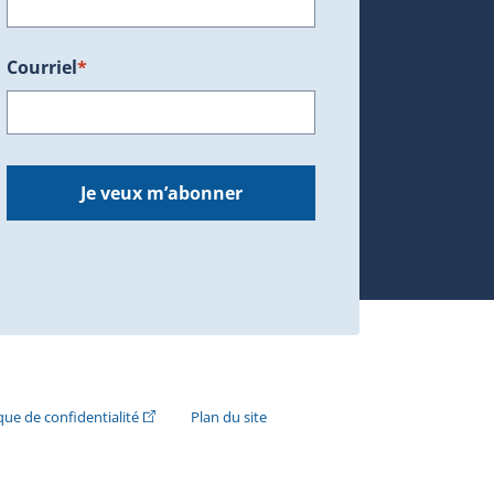
Courriel
*
dans une nouvelle fenêtre.)
Je veux m’abonner
n externe s'ouvrira dans une nouvelle fenêtre.)
(Cet hyperlien externe s'ouvrira dans une nouvelle fenê
ique de confidentialité
Plan du site