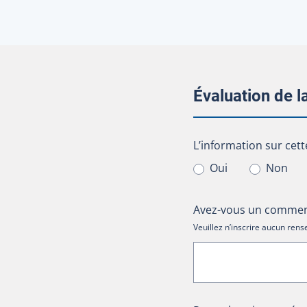
Évaluation de 
L’information sur cet
L’information sur cett
Oui
Non
Avez-vous un comment
Veuillez n’inscrire aucun re