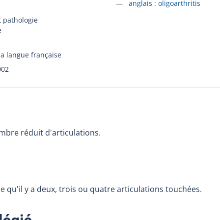
Accéder à la fiche en
anglais :
oligoarthritis
t pathologie
e
la langue française
002
bre réduit d'articulations.
e qu'il y a deux, trois ou quatre articulations touchées.