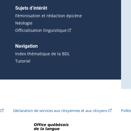
Sujets d’intérêt
Féminisation et rédaction épicène
Néologie
(Cet hyperlien externe s'ouvrira 
Officialisation linguistique
rlien externe s'ouvrira dans une nouvelle fenêtre.)
 s'ouvrira dans une nouvelle fenêtre.)
erne s'ouvrira dans une nouvelle fenêtre.)
Navigation
ira dans une nouvelle fenêtre.)
Index thématique de la BDL
Tutoriel
ira dans une nouvelle fenêtre.)
(Cet hyperlien externe s'ouvrira dans une nouvelle fenêtre.)
(Cet hyperlie
Déclaration de services aux citoyennes et aux citoyens
Polit