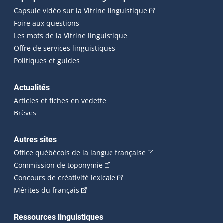
Navigation principale
(Cet hyperlien externe
Capsule vidéo sur la Vitrine linguistique
Foire aux questions
Les mots de la Vitrine linguistique
Offre de services linguistiques
Politiques et guides
Actualités
Articles et fiches en vedette
Brèves
Autres sites
(Cet hyperlien externe 
Office québécois de la langue française
(Cet hyperlien externe s'ouvrira dan
Commission de toponymie
(Cet hyperlien externe s'ouvrira
Concours de créativité lexicale
(Cet hyperlien externe s'ouvrira dans une n
Mérites du français
Ressources linguistiques