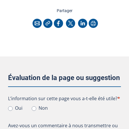
cette page
Partager
Copier l'adresse
Imprimer
Courriel
Facebook
X
LinkedIn
Évaluation de la page ou suggestion
L’information sur cette page vous a-t-elle été utile?
L’information sur cette page vous a-t-elle été utile?
*
Oui
Non
Avez-vous un commentaire à nous transmettre ou