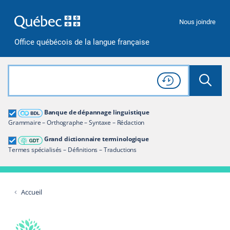
Passer à la recherche
Passer au contenu
Passer à la navigation
Nous joindre
Office québécois de la langue française
Rechercher dans tout le site
Lancer 
Consulter l'
Historique
de recherche
Grand dictionnaire terminologique
Banque de dépannage linguistique
Restreindre aux termes
Grammaire – Orthographe – Syntaxe – Rédaction
Grand dictionnaire terminologique
Termes spécialisés – Définitions – Traductions
Accueil