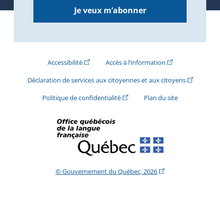
Je veux m’abonner
(Cet hyperlien externe s'ouvrira dans une nouve
(Cet hyperlien exte
Accessibilité
Accès à l’information
(Cet hyperli
Déclaration de services aux citoyennes et aux citoyens
(Cet hyperlien externe s'ouvrira d
Politique de confidentialité
Plan du site
(Cet hyperlien extern
© Gouvernement du Québec, 2026