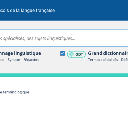
cois de la langue française
Rechercher dans tout le site
ire terminologique
nage linguistique
Grand dictionnai
e – Syntaxe – Rédaction
Termes spécialisés – Défi
re terminologique