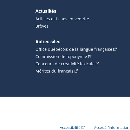
Actualités
Articles et fiches en vedette
Brèves
Autres sites
(Cet hype
Office québécois de la langue française
(Cet hyperlien externe
Commission de toponymie
(Cet hyperlien ext
Concours de créativité lexicale
(Cet hyperlien externe s'ouvr
Mérites du français
(Cet hyperlien externe s'ouvr
Accessibilité
Accès à l’information