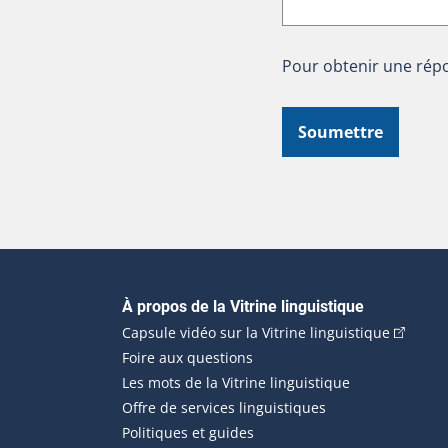
Pour obtenir une répo
Soumettre
Navigation principale
À propos de la Vitrine linguistique
(Cet hyp
Capsule vidéo sur la Vitrine linguistique
Foire aux questions
Les mots de la Vitrine linguistique
Offre de services linguistiques
Politiques et guides