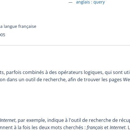
Accéder à la fiche en
anglais :
query
la langue française
005
, parfois combinés à des opérateurs logiques, qui sont uti
on dans un outil de recherche, afin de trouver les pages Web
Internet
, par exemple, indique à l'outil de recherche de réc
nent à la fois les deux mots cherchés :
français
et
Internet
. 