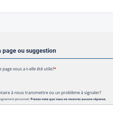
la page ou suggestion
te page vous a-t-elle été utile?
e page vous a-t-elle été utile?
*
aire à nous transmettre ou un problème à signaler?
nseignement personnel.
Prenez note que vous ne recevrez aucune réponse
.