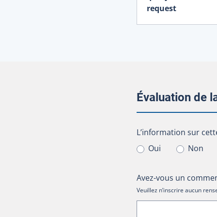
request
Évaluation de 
L’information sur cet
L’information sur cett
Oui
Non
Avez-vous un comment
Veuillez n’inscrire aucun re