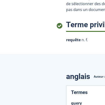
de sélectionner des d
pas dans un document,
Terme privi
requête
n. f.
Traduction
anglais
Auteur 
:
Termes
query