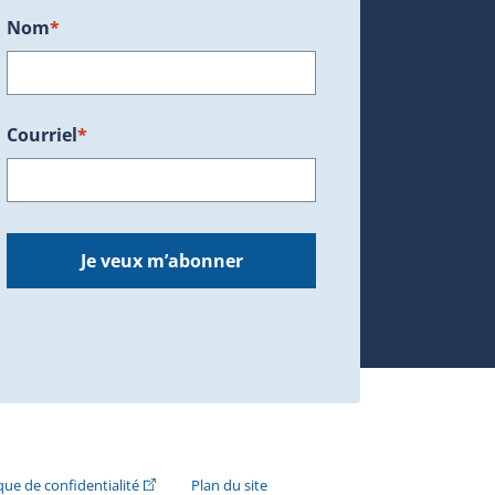
Nom
*
Courriel
*
dans une nouvelle fenêtre.)
Je veux m’abonner
n externe s'ouvrira dans une nouvelle fenêtre.)
(Cet hyperlien externe s'ouvrira dans une nouvelle fenê
ique de confidentialité
Plan du site