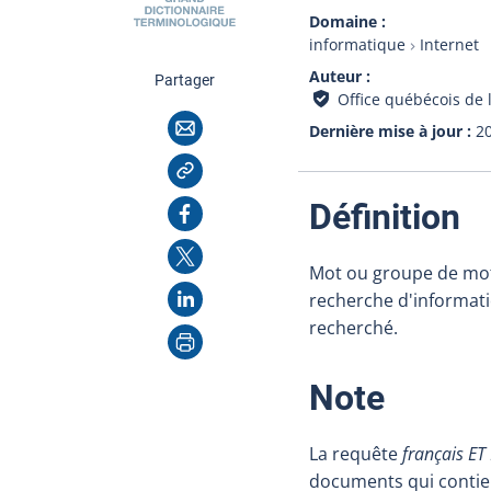
Domaine
informatique
Internet
Auteur
cette page
Partager
Office québécois de 
Courriel
Dernière mise à jour
2
Copier l'adresse
:
Facebook
Définition
X
Mot ou groupe de mots
LinkedIn
recherche d'informati
recherché.
Imprimer
:
Note
La requête
français ET 
documents qui contien