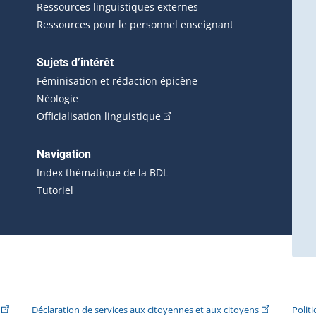
Ressources linguistiques externes
Ressources pour le personnel enseignant
Sujets d’intérêt
Féminisation et rédaction épicène
Néologie
(Cet hyperlien externe s'ouvrira 
Officialisation linguistique
rlien externe s'ouvrira dans une nouvelle fenêtre.)
 s'ouvrira dans une nouvelle fenêtre.)
erne s'ouvrira dans une nouvelle fenêtre.)
Navigation
ira dans une nouvelle fenêtre.)
Index thématique de la BDL
Tutoriel
ira dans une nouvelle fenêtre.)
(Cet hyperlien externe s'ouvrira dans une nouvelle fenêtre.)
(Cet hyperlie
Déclaration de services aux citoyennes et aux citoyens
Polit