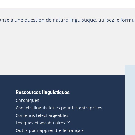
nse à une question de nature linguistique, utilisez le formu
Ressources linguistiques
erlien externe s'ouvrira dans une nouvelle fenêtre.)
Chroniques
Conseils linguistiques pour les entreprises
Contenus téléchargeables
(Cet hyperlien externe s'ouvrira d
Lexiques et vocabulaires
Outils pour apprendre le français