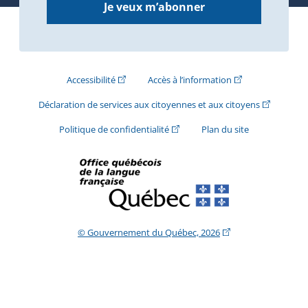
Je veux m’abonner
(Cet hyperlien externe s'ouvrira dans une nouve
(Cet hyperlien exte
Accessibilité
Accès à l’information
(Cet hyperli
Déclaration de services aux citoyennes et aux citoyens
(Cet hyperlien externe s'ouvrira d
Politique de confidentialité
Plan du site
(Cet hyperlien extern
© Gouvernement du Québec, 2026