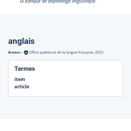
la
Banque de dépannage linguistique
.
Traductions
anglais
Auteur :
Office québécois de la langue française,
2023
:
Termes
item
article