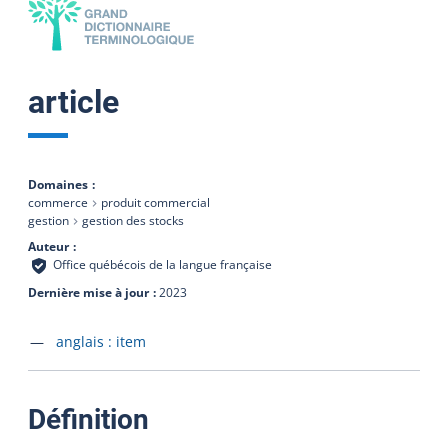
article
Domaines
commerce
produit commercial
gestion
gestion des stocks
Auteur
Office québécois de la langue française
Dernière mise à jour
2023
Accéder à la fiche en
anglais :
item
:
Définition