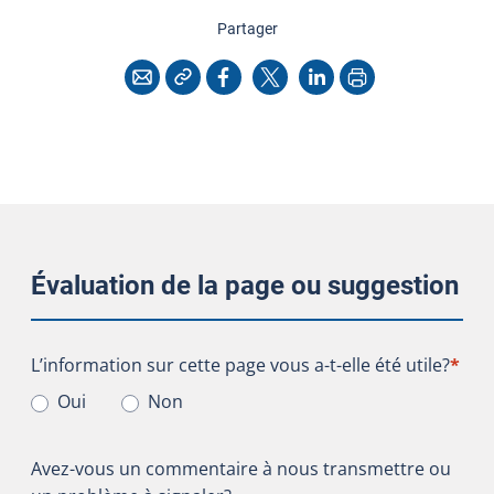
cette page
Partager
Copier l'adresse
Imprimer
Courriel
Facebook
X
LinkedIn
Évaluation de la page ou suggestion
L’information sur cette page vous a-t-elle été utile?
L’information sur cette page vous a-t-elle été utile?
*
Oui
Non
Avez-vous un commentaire à nous transmettre ou