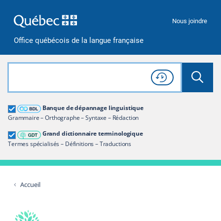
Passer à la recherche
Passer au contenu
Passer à la navigation
Nous joindre
Office québécois de la langue française
Rechercher dans tout le site
Lancer 
Consulter l'
Historique
de recherche
Grand dictionnaire terminologique
Banque de dépannage linguistique
Restreindre aux termes
Grammaire – Orthographe – Syntaxe – Rédaction
Grand dictionnaire terminologique
Termes spécialisés – Définitions – Traductions
Accueil