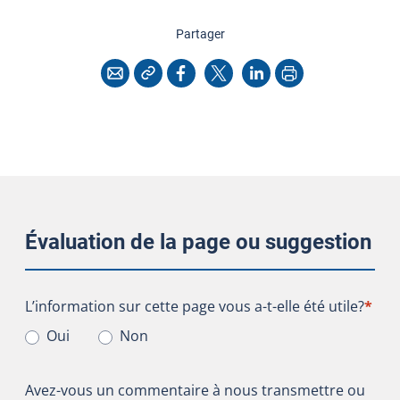
cette page
Partager
Copier l'adresse
Imprimer
Courriel
Facebook
X
LinkedIn
Évaluation de la page ou suggestion
L’information sur cette page vous a-t-elle été utile?
L’information sur cette page vous a-t-elle été utile?
*
Oui
Non
Avez-vous un commentaire à nous transmettre ou