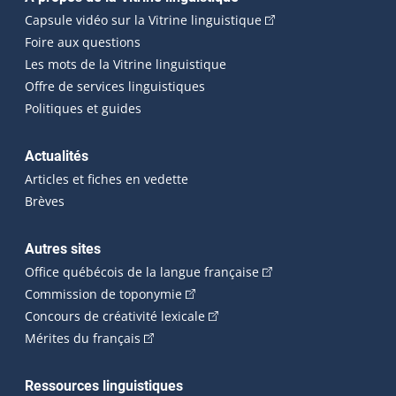
Navigation principale
(Cet hyperlien externe
Capsule vidéo sur la Vitrine linguistique
Foire aux questions
Les mots de la Vitrine linguistique
Offre de services linguistiques
Politiques et guides
Actualités
Articles et fiches en vedette
Brèves
Autres sites
(Cet hyperlien externe 
Office québécois de la langue française
(Cet hyperlien externe s'ouvrira dan
Commission de toponymie
(Cet hyperlien externe s'ouvrira
Concours de créativité lexicale
(Cet hyperlien externe s'ouvrira dans une n
Mérites du français
Ressources linguistiques