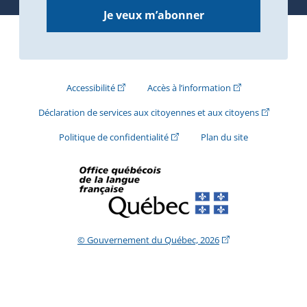
Je veux m’abonner
(Cet hyperlien externe s'ouvrira dans une nouve
(Cet hyperlien exte
Accessibilité
Accès à l’information
(Cet hyperli
Déclaration de services aux citoyennes et aux citoyens
(Cet hyperlien externe s'ouvrira d
Politique de confidentialité
Plan du site
(Cet hyperlien extern
© Gouvernement du Québec, 2026