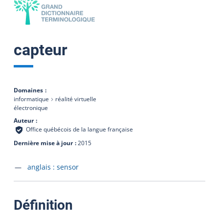
capteur
Domaines
informatique
réalité virtuelle
électronique
Auteur
Office québécois de la langue française
Dernière mise à jour
2015
Accéder à la fiche en
anglais :
sensor
:
Définition