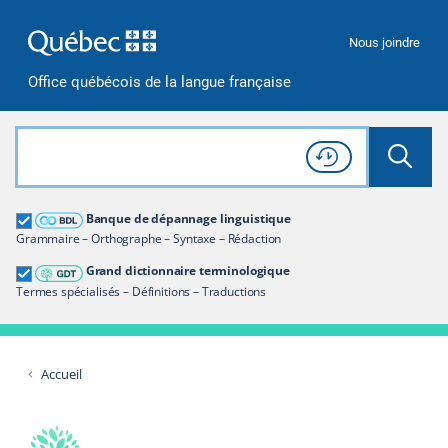
Passer à la recherche
Passer au contenu
Passer à la navigation
Nous joindre
Office québécois de la langue française
Rechercher dans tout le site
Lancer 
Consulter l'
Historique
de recherche
Grand dictionnaire terminologique
Banque de dépannage linguistique
Restreindre aux termes
Grammaire – Orthographe – Syntaxe – Rédaction
Grand dictionnaire terminologique
Termes spécialisés – Définitions – Traductions
Accueil