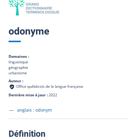
odonyme
Domaines
linguistique
géographie
urbanisme
Auteur
Office québécois de la langue française
Dernière mise à jour
2022
Accéder à la fiche en
anglais :
odonym
:
Définition