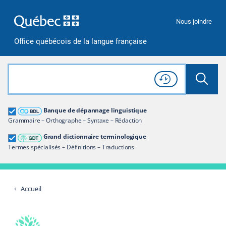
Passer à la recherche
Passer au contenu
Passer à la navigation
Nous joindre
Office québécois de la langue française
Rechercher dans tout le site
Lancer 
Consulter l'
Historique
de recherche
Grand dictionnaire terminologique
Banque de dépannage linguistique
Restreindre aux termes
Grammaire – Orthographe – Syntaxe – Rédaction
Grand dictionnaire terminologique
Termes spécialisés – Définitions – Traductions
Accueil