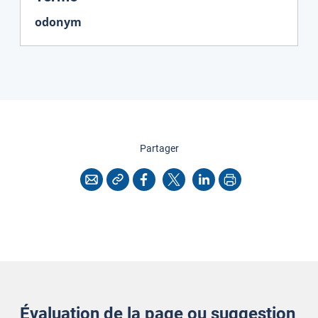
odonym
cette page
Partager
Copier l'adresse
Imprimer
Courriel
Facebook
X
LinkedIn
Évaluation de la page ou suggestion