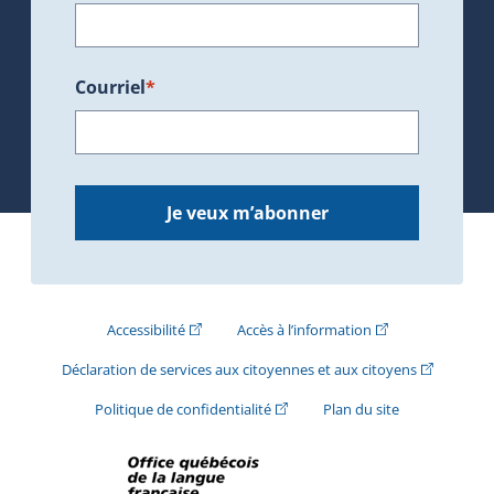
Courriel
*
Je veux m’abonner
(Cet hyperlien externe s'ouvrira dans une nouve
(Cet hyperlien exte
Accessibilité
Accès à l’information
(Cet hyperli
Déclaration de services aux citoyennes et aux citoyens
(Cet hyperlien externe s'ouvrira d
Politique de confidentialité
Plan du site