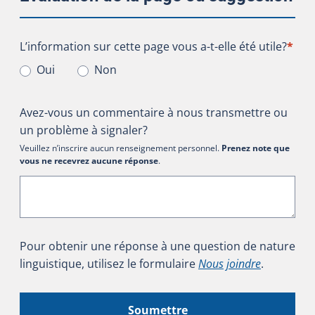
L’information sur cette page vous a-t-elle été utile?
L’information sur cette page vous a-t-elle été utile?
*
Oui
Non
Avez-vous un commentaire à nous transmettre ou
un problème à signaler?
Veuillez n’inscrire aucun renseignement personnel.
Prenez note que
vous ne recevrez aucune réponse
.
Pour obtenir une réponse à une question de nature
linguistique, utilisez le formulaire
Nous joindre
.
Soumettre