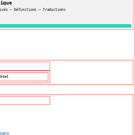
gique
isés – Définitions – Traductions
.html
pany