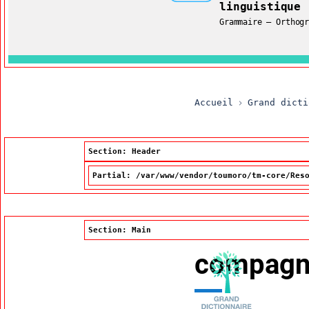
linguistique
Restreindre aux ter
Grammaire – Orthog
Accueil
Grand dicti
Section: Header
Partial: /var/www/vendor/toumoro/tm-core/Res
Section: Main
compagni