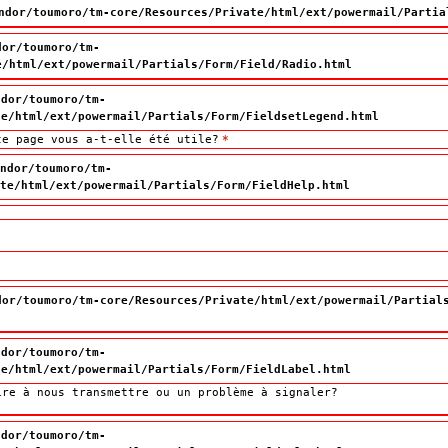
ndor/toumoro/tm-core/Resources/Private/html/ext/powermail/Partia
dor/toumoro/tm-
e/html/ext/powermail/Partials/Form/Field/Radio.html
ndor/toumoro/tm-
te/html/ext/powermail/Partials/Form/FieldsetLegend.html
te page vous a-t-elle été utile?
te page vous a-t-elle été utile?
*
ndor/toumoro/tm-
te/html/ext/powermail/Partials/Form/FieldHelp.html
dor/toumoro/tm-core/Resources/Private/html/ext/powermail/Partial
ndor/toumoro/tm-
te/html/ext/powermail/Partials/Form/FieldLabel.html
ire à nous transmettre ou un problème à signaler?
ndor/toumoro/tm-