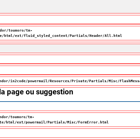
dor/toumoro/tm-
e/html/ext/fluid_styled_content/Partials/Header/All.html
ndor/in2code/powermail/Resources/Private/Partials/Misc/FlashMess
 la page ou suggestion
ndor/toumoro/tm-
te/html/ext/powermail/Partials/Misc/FormError.html