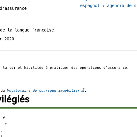
Accéder à la fiche en
espagnol :
agencia de s
d'assurance
de la langue française
2020
sse
r la loi et habilitée à pratiquer des opérations d'assurance.
(Cet hyperlien externe s'o
e du
Vocabulaire du courtage immobilier
.
:
ilégiés
. f.
n. f.
f.
 f.