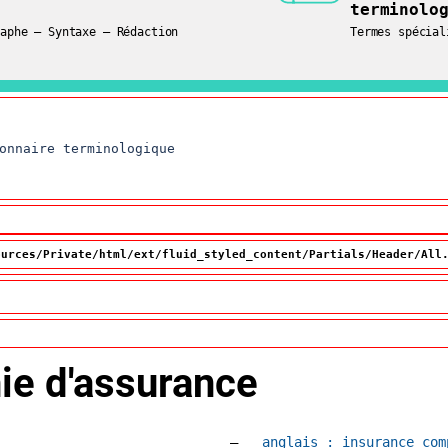
terminolo
mes
raphe – Syntaxe – Rédaction
Termes spécial
onnaire terminologique
ources/Private/html/ext/fluid_styled_content/Partials/Header/All
e d'assurance
Accéder à la fiche en
anglais :
insurance com