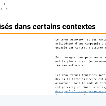
n. f.
n. f.
:
isés dans certains contextes
Le terme
assureur
(et ses varia
précisément d'une compagnie d'
engagée par contrat à assumer 
Pour désigner une personne mor
est le plus courant (
un assure
féminin est admis.
Les deux formes féminines sont
Or, si la forme
assureure
est a
assureuse
, dont le mode de for
est privilégiée. Voir, à ce s
des appellations de personnes 
dépannage linguistique
.