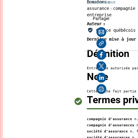
Domaines
assurance
compagnie 
entreprise
cette page
Partager
Auteur
Courriel
Office québécois 
Dernière mise à jour
Copier l'adre
:
Définition
Facebook
X
Entreprise autorisée pa
:
Note
LinkedIn
Imprimer
Cette fiche fait parti
Termes priv
compagnie d'assurance
n
compagnie d'assurances
société d'assurance
n. 
société d'assurances
n.