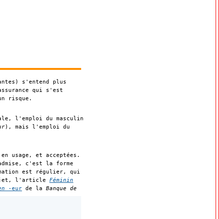
ntes) s'entend plus
assurance qui s'est
un risque.
ale, l'emploi du masculin
ur
), mais l'emploi du
 en usage, et acceptées.
dmise, c'est la forme
mation est régulier, qui
ujet, l'article
Féminin
en
‑eur
de la
Banque de