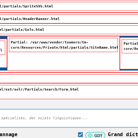
l/partials/SpriteSVG.html
l/partials/HeaderBanner.html
ml/partials/GoTo.html
Partial: /var/www/vendor/toumoro/tm-
Partia
core/Resources/Private/html/partials/SiteName.html
core/R
ml
Office québécois de la
langue française
ml/ext/solr/Partials/Search/Form.html
Rechercher dans tout l
naire terminologique
annage
Grand dic