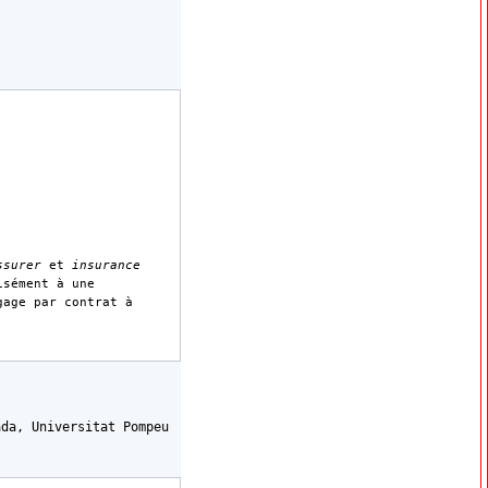
ssurer
et
insurance
isément à une
gage par contrat à
ada, Universitat Pompeu