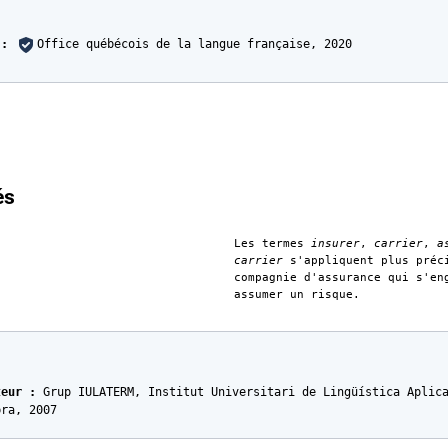
s
 :
Office québécois de la langue française,
2020
:
és
Les termes
insurer
,
carrier
,
a
carrier
s'appliquent plus préc
compagnie d'assurance qui s'en
assumer un risque.
teur :
Grup IULATERM, Institut Universitari de Lingüística Aplic
bra,
2007