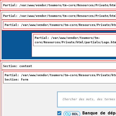
Partial: /var/www/vendor/toumoro/tm-core/Resources/Private/htm
Partial: /var/www/vendor/toumoro/tm-core/Resources/Private/htm
Partial: /var/www/vendor/toumoro/tm-core/Resources/Private/ht
Passer à la recherche
Passer au contenu
Passer à la navigation
Partial: /var/www/vendor/toumoro/tm-
core/Resources/Private/html/partials/Logo.ht
Section: content
Partial: /var/www/vendor/toumoro/tm-core/Resources/Private/ht
Section: Form
Grand diction
Banque de dép