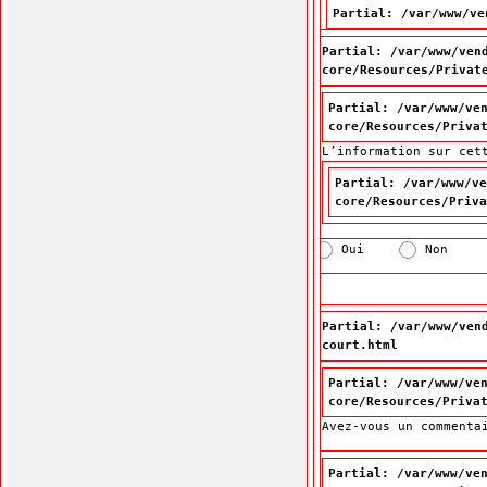
Partial: /var/www/ve
Partial: /var/www/ven
core/Resources/Privat
Partial: /var/www/ve
core/Resources/Priva
L’information sur cet
L’information sur cet
Partial: /var/www/ve
core/Resources/Priva
Oui
Non
Partial: /var/www/ven
court.html
Partial: /var/www/ve
core/Resources/Priva
Avez-vous un commenta
Partial: /var/www/ve