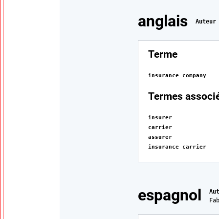
Traduction
anglais
Auteur
:
Terme
insurance company
Termes associ
insurer
carrier
assurer
insurance carrier
espagnol
Au
Fa