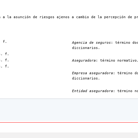
a a la asunción de riesgos ajenos a cambio de la percepción de p
. f.
Agencia de seguros
: término do
diccionarios.
s. f.
s. f.
Aseguradora
: término normativo
s. f.
Empresa aseguradora
: término d
diccionarios.
Entidad aseguradora
: término n